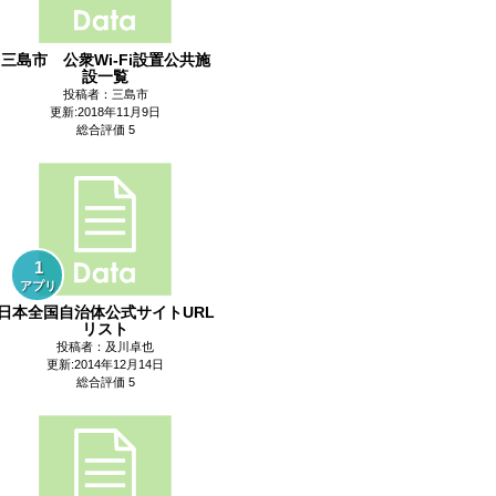
三島市 公衆Wi-Fi設置公共施
設一覧
投稿者：三島市
更新:2018年11月9日
総合評価 5
1
アプリ
日本全国自治体公式サイトURL
リスト
投稿者：及川卓也
更新:2014年12月14日
総合評価 5