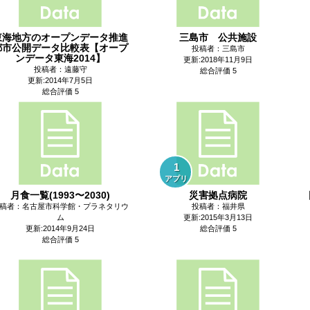
東海地方のオープンデータ推進
三島市 公共施設
都市公開データ比較表【オープ
投稿者：三島市
ンデータ東海2014】
更新:2018年11月9日
投稿者：遠藤守
総合評価 5
更新:2014年7月5日
総合評価 5
1
アプリ
月食一覧(1993〜2030)
災害拠点病院
稿者：名古屋市科学館・プラネタリウ
投稿者：福井県
ム
更新:2015年3月13日
更新:2014年9月24日
総合評価 5
総合評価 5