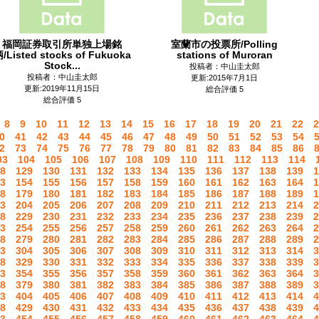
福岡証券取引所単独上場銘
室蘭市の投票所/Polling
/Listed stocks of Fukuoka
stations of Muroran
Stock...
投稿者：中山圭太郎
投稿者：中山圭太郎
更新:2015年7月1日
更新:2019年11月15日
総合評価 5
総合評価 5
8
9
10
11
12
13
14
15
16
17
18
19
20
21
22
2
0
41
42
43
44
45
46
47
48
49
50
51
52
53
54
2
73
74
75
76
77
78
79
80
81
82
83
84
85
86
03
104
105
106
107
108
109
110
111
112
113
114
8
129
130
131
132
133
134
135
136
137
138
139
1
3
154
155
156
157
158
159
160
161
162
163
164
1
8
179
180
181
182
183
184
185
186
187
188
189
1
3
204
205
206
207
208
209
210
211
212
213
214
2
8
229
230
231
232
233
234
235
236
237
238
239
2
3
254
255
256
257
258
259
260
261
262
263
264
2
8
279
280
281
282
283
284
285
286
287
288
289
2
3
304
305
306
307
308
309
310
311
312
313
314
3
8
329
330
331
332
333
334
335
336
337
338
339
3
3
354
355
356
357
358
359
360
361
362
363
364
3
8
379
380
381
382
383
384
385
386
387
388
389
3
3
404
405
406
407
408
409
410
411
412
413
414
4
8
429
430
431
432
433
434
435
436
437
438
439
4