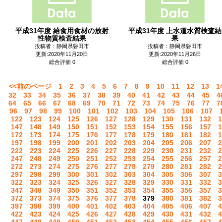
平成31年度 給食用食材の放射
平成31年度 上水道水質検査結
性物質検査結果
果
投稿者：静岡県磐田市
投稿者：静岡県磐田市
更新:2020年11月20日
更新:2020年11月26日
総合評価 0
総合評価 0
<<前のページ
1
2
3
4
5
6
7
8
9
10
11
12
13
1
32
33
34
35
36
37
38
39
40
41
42
43
44
45
4
64
65
66
67
68
69
70
71
72
73
74
75
76
77
7
96
97
98
99
100
101
102
103
104
105
106
107
122
123
124
125
126
127
128
129
130
131
132
1
147
148
149
150
151
152
153
154
155
156
157
1
172
173
174
175
176
177
178
179
180
181
182
1
197
198
199
200
201
202
203
204
205
206
207
2
222
223
224
225
226
227
228
229
230
231
232
2
247
248
249
250
251
252
253
254
255
256
257
2
272
273
274
275
276
277
278
279
280
281
282
2
297
298
299
300
301
302
303
304
305
306
307
3
322
323
324
325
326
327
328
329
330
331
332
3
347
348
349
350
351
352
353
354
355
356
357
3
372
373
374
375
376
377
378
379
380
381
382
3
397
398
399
400
401
402
403
404
405
406
407
4
422
423
424
425
426
427
428
429
430
431
432
4