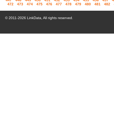
447
448
449
450
451
452
453
454
455
456
457
4
472
473
474
475
476
477
478
479
480
481
482
© 2011-
2026
LinkData, All rights reserved.