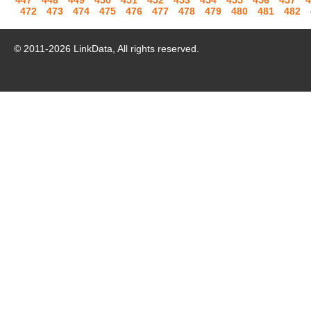
447
448
449
450
451
452
453
454
455
456
457
4
472
473
474
475
476
477
478
479
480
481
482
© 2011-
2026
LinkData, All rights reserved.