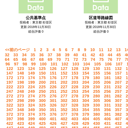
公共基準点
区道等路線図
投稿者：東京都 杉並区
投稿者：東京都 杉並区
更新:2018年11月30日
更新:2018年11月30日
総合評価 0
総合評価 0
<<前のページ
1
2
3
4
5
6
7
8
9
10
11
12
13
1
32
33
34
35
36
37
38
39
40
41
42
43
44
45
4
64
65
66
67
68
69
70
71
72
73
74
75
76
77
7
96
97
98
99
100
101
102
103
104
105
106
107
122
123
124
125
126
127
128
129
130
131
132
1
147
148
149
150
151
152
153
154
155
156
157
1
172
173
174
175
176
177
178
179
180
181
182
1
197
198
199
200
201
202
203
204
205
206
207
2
222
223
224
225
226
227
228
229
230
231
232
2
247
248
249
250
251
252
253
254
255
256
257
2
272
273
274
275
276
277
278
279
280
281
282
2
297
298
299
300
301
302
303
304
305
306
307
3
322
323
324
325
326
327
328
329
330
331
332
3
347
348
349
350
351
352
353
354
355
356
357
3
372
373
374
375
376
377
378
379
380
381
382
3
397
398
399
400
401
402
403
404
405
406
407
4
422
423
424
425
426
427
428
429
430
431
432
4