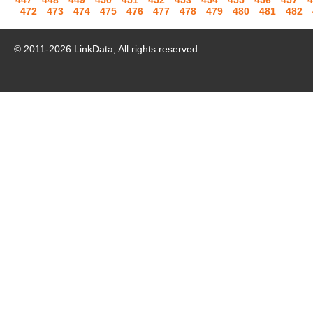
447
448
449
450
451
452
453
454
455
456
457
4
472
473
474
475
476
477
478
479
480
481
482
© 2011-
2026
LinkData, All rights reserved.