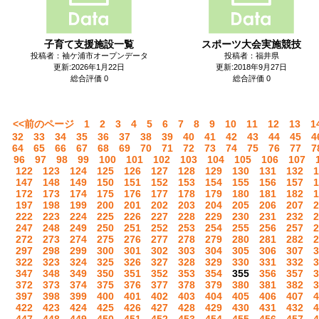
子育て支援施設一覧
スポーツ大会実施競技
投稿者：袖ケ浦市オープンデータ
投稿者：福井県
更新:2026年1月22日
更新:2018年9月27日
総合評価 0
総合評価 0
<<前のページ
1
2
3
4
5
6
7
8
9
10
11
12
13
1
32
33
34
35
36
37
38
39
40
41
42
43
44
45
4
64
65
66
67
68
69
70
71
72
73
74
75
76
77
7
96
97
98
99
100
101
102
103
104
105
106
107
122
123
124
125
126
127
128
129
130
131
132
1
147
148
149
150
151
152
153
154
155
156
157
1
172
173
174
175
176
177
178
179
180
181
182
1
197
198
199
200
201
202
203
204
205
206
207
2
222
223
224
225
226
227
228
229
230
231
232
2
247
248
249
250
251
252
253
254
255
256
257
2
272
273
274
275
276
277
278
279
280
281
282
2
297
298
299
300
301
302
303
304
305
306
307
3
322
323
324
325
326
327
328
329
330
331
332
3
347
348
349
350
351
352
353
354
355
356
357
3
372
373
374
375
376
377
378
379
380
381
382
3
397
398
399
400
401
402
403
404
405
406
407
4
422
423
424
425
426
427
428
429
430
431
432
4