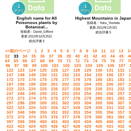
1
1
アプリ
アプリ
English name for All
Highest Mountains in Japa
Poisonous plants by
投稿者：Yuko_Yoshida
Botanical...
更新:2012年2月3日
投稿者：David_Gifford
総合評価 5
更新:2012年10月25日
総合評価 5
<<前のページ
1
2
3
4
5
6
7
8
9
10
11
12
13
1
32
33
34
35
36
37
38
39
40
41
42
43
44
45
4
64
65
66
67
68
69
70
71
72
73
74
75
76
77
7
96
97
98
99
100
101
102
103
104
105
106
107
122
123
124
125
126
127
128
129
130
131
132
1
147
148
149
150
151
152
153
154
155
156
157
1
172
173
174
175
176
177
178
179
180
181
182
1
197
198
199
200
201
202
203
204
205
206
207
2
222
223
224
225
226
227
228
229
230
231
232
2
247
248
249
250
251
252
253
254
255
256
257
2
272
273
274
275
276
277
278
279
280
281
282
2
297
298
299
300
301
302
303
304
305
306
307
3
322
323
324
325
326
327
328
329
330
331
332
3
347
348
349
350
351
352
353
354
355
356
357
3
372
373
374
375
376
377
378
379
380
381
382
3
397
398
399
400
401
402
403
404
405
406
407
4
422
423
424
425
426
427
428
429
430
431
432
4