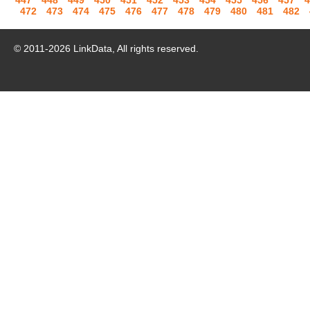
447
448
449
450
451
452
453
454
455
456
457
4
472
473
474
475
476
477
478
479
480
481
482
© 2011-
2026
LinkData, All rights reserved.