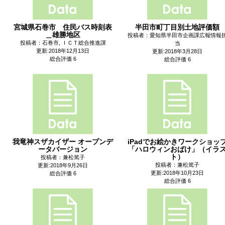
宮城県石巻市 住民バス時刻表
半田市町丁目別土地評価額
＿雄勝地区
投稿者：愛知県半田市企画課広報情報
投稿者：石巻市, ＩＣＴ総合推進課
当
更新:2018年12月13日
更新:2018年3月28日
総合評価 6
総合評価 6
我竜神スザカイザー オープンデ
iPadでお絵かきワークショッ
ータバージョン
「ハロウィンおばけ」（イラ
ト）
投稿者：兼松篤子
投稿者：兼松篤子
更新:2018年9月26日
更新:2018年10月23日
総合評価 6
総合評価 6