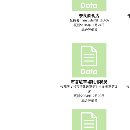
奈良飲食店
投稿者：Yasushi ISHIZUKA
更新:2015年11月24日
総合評価 0
市営駐車場利用状況
投稿者：呉市行政改革デジタル推進第２
投
課
更新:2023年12月29日
総合評価 0