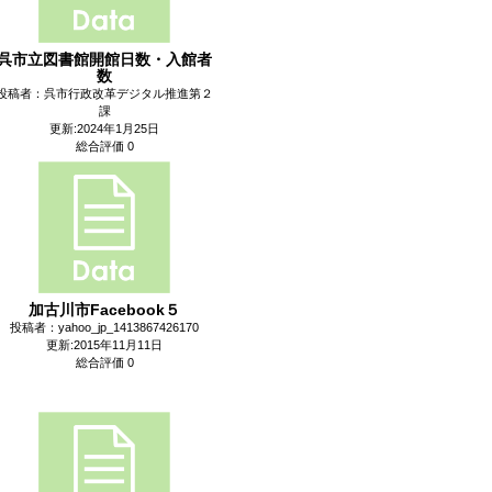
呉市立図書館開館日数・入館者
数
投稿者：呉市行政改革デジタル推進第２
課
更新:2024年1月25日
総合評価 0
加古川市Facebook５
投稿者：yahoo_jp_1413867426170
更新:2015年11月11日
総合評価 0