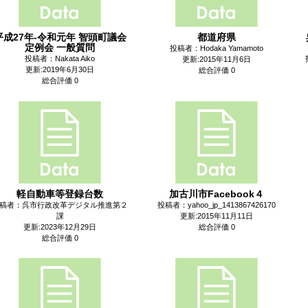
平成27年-令和元年 智頭町議会
都道府県
定例会 一般質問
投稿者：Hodaka Yamamoto
投稿者：Nakata Aiko
更新:2015年11月6日
更新:2019年6月30日
総合評価 0
総合評価 0
軽自動車等登録台数
加古川市Facebook４
稿者：呉市行政改革デジタル推進第２
投稿者：yahoo_jp_1413867426170
課
更新:2015年11月11日
更新:2023年12月29日
総合評価 0
総合評価 0