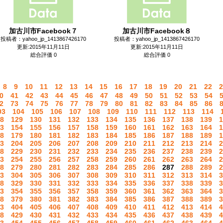
加古川市Facebook７
加古川市Facebook８
投稿者：yahoo_jp_1413867426170
投稿者：yahoo_jp_1413867426170
更新:2015年11月11日
更新:2015年11月11日
総合評価 0
総合評価 0
8
9
10
11
12
13
14
15
16
17
18
19
20
21
22
2
0
41
42
43
44
45
46
47
48
49
50
51
52
53
54
2
73
74
75
76
77
78
79
80
81
82
83
84
85
86
03
104
105
106
107
108
109
110
111
112
113
114
8
129
130
131
132
133
134
135
136
137
138
139
1
3
154
155
156
157
158
159
160
161
162
163
164
1
8
179
180
181
182
183
184
185
186
187
188
189
1
3
204
205
206
207
208
209
210
211
212
213
214
2
8
229
230
231
232
233
234
235
236
237
238
239
2
3
254
255
256
257
258
259
260
261
262
263
264
2
8
279
280
281
282
283
284
285
286
287
288
289
2
3
304
305
306
307
308
309
310
311
312
313
314
3
8
329
330
331
332
333
334
335
336
337
338
339
3
3
354
355
356
357
358
359
360
361
362
363
364
3
8
379
380
381
382
383
384
385
386
387
388
389
3
3
404
405
406
407
408
409
410
411
412
413
414
4
8
429
430
431
432
433
434
435
436
437
438
439
4