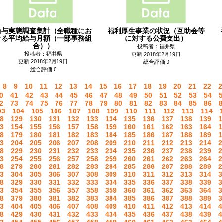
給与実態調査集計（全職種にお
福利厚生事業の状況（互助会等
ける平均給与月額（一部事務組
に対する公費支出）
合））
投稿者：福井県
投稿者：福井県
更新:2018年2月19日
更新:2018年2月19日
総合評価 0
総合評価 0
8
9
10
11
12
13
14
15
16
17
18
19
20
21
22
2
0
41
42
43
44
45
46
47
48
49
50
51
52
53
54
2
73
74
75
76
77
78
79
80
81
82
83
84
85
86
03
104
105
106
107
108
109
110
111
112
113
114
8
129
130
131
132
133
134
135
136
137
138
139
1
3
154
155
156
157
158
159
160
161
162
163
164
1
8
179
180
181
182
183
184
185
186
187
188
189
1
3
204
205
206
207
208
209
210
211
212
213
214
2
8
229
230
231
232
233
234
235
236
237
238
239
2
3
254
255
256
257
258
259
260
261
262
263
264
2
8
279
280
281
282
283
284
285
286
287
288
289
2
3
304
305
306
307
308
309
310
311
312
313
314
3
8
329
330
331
332
333
334
335
336
337
338
339
3
3
354
355
356
357
358
359
360
361
362
363
364
3
8
379
380
381
382
383
384
385
386
387
388
389
3
3
404
405
406
407
408
409
410
411
412
413
414
4
8
429
430
431
432
433
434
435
436
437
438
439
4