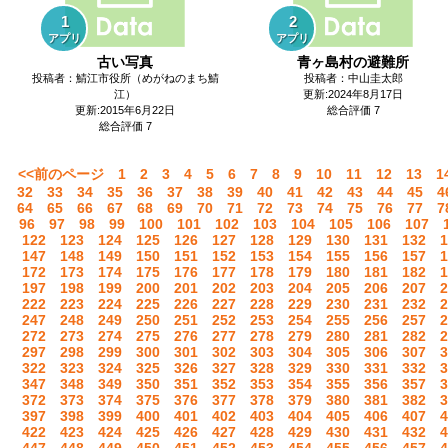
1
2
アプリ
アプリ
古い写真
青ヶ島村の避難所
投稿者：鯖江市役所（めがねのまち鯖
投稿者：中山圭太郎
江）
更新:2024年8月17日
更新:2015年6月22日
総合評価 7
総合評価 7
<<前のページ
1
2
3
4
5
6
7
8
9
10
11
12
13
1
32
33
34
35
36
37
38
39
40
41
42
43
44
45
4
64
65
66
67
68
69
70
71
72
73
74
75
76
77
7
96
97
98
99
100
101
102
103
104
105
106
107
122
123
124
125
126
127
128
129
130
131
132
1
147
148
149
150
151
152
153
154
155
156
157
1
172
173
174
175
176
177
178
179
180
181
182
1
197
198
199
200
201
202
203
204
205
206
207
2
222
223
224
225
226
227
228
229
230
231
232
2
247
248
249
250
251
252
253
254
255
256
257
2
272
273
274
275
276
277
278
279
280
281
282
2
297
298
299
300
301
302
303
304
305
306
307
3
322
323
324
325
326
327
328
329
330
331
332
3
347
348
349
350
351
352
353
354
355
356
357
3
372
373
374
375
376
377
378
379
380
381
382
3
397
398
399
400
401
402
403
404
405
406
407
4
422
423
424
425
426
427
428
429
430
431
432
4