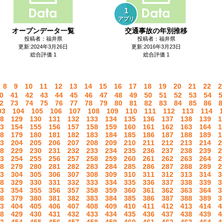
1
アプリ
オープンデータ一覧
交通事故の年別推移
投稿者：福井県
投稿者：福井県
更新:2024年3月26日
更新:2016年3月23日
総合評価 1
総合評価 1
8
9
10
11
12
13
14
15
16
17
18
19
20
21
22
2
0
41
42
43
44
45
46
47
48
49
50
51
52
53
54
2
73
74
75
76
77
78
79
80
81
82
83
84
85
86
03
104
105
106
107
108
109
110
111
112
113
114
8
129
130
131
132
133
134
135
136
137
138
139
1
3
154
155
156
157
158
159
160
161
162
163
164
1
8
179
180
181
182
183
184
185
186
187
188
189
1
3
204
205
206
207
208
209
210
211
212
213
214
2
8
229
230
231
232
233
234
235
236
237
238
239
2
3
254
255
256
257
258
259
260
261
262
263
264
2
8
279
280
281
282
283
284
285
286
287
288
289
2
3
304
305
306
307
308
309
310
311
312
313
314
3
8
329
330
331
332
333
334
335
336
337
338
339
3
3
354
355
356
357
358
359
360
361
362
363
364
3
8
379
380
381
382
383
384
385
386
387
388
389
3
3
404
405
406
407
408
409
410
411
412
413
414
4
8
429
430
431
432
433
434
435
436
437
438
439
4