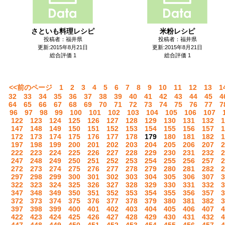
さといも料理レシピ
米粉レシピ
投稿者：福井県
投稿者：福井県
更新:2015年8月21日
更新:2015年8月21日
総合評価 1
総合評価 1
<<前のページ
1
2
3
4
5
6
7
8
9
10
11
12
13
1
32
33
34
35
36
37
38
39
40
41
42
43
44
45
4
64
65
66
67
68
69
70
71
72
73
74
75
76
77
7
96
97
98
99
100
101
102
103
104
105
106
107
122
123
124
125
126
127
128
129
130
131
132
1
147
148
149
150
151
152
153
154
155
156
157
1
172
173
174
175
176
177
178
179
180
181
182
1
197
198
199
200
201
202
203
204
205
206
207
2
222
223
224
225
226
227
228
229
230
231
232
2
247
248
249
250
251
252
253
254
255
256
257
2
272
273
274
275
276
277
278
279
280
281
282
2
297
298
299
300
301
302
303
304
305
306
307
3
322
323
324
325
326
327
328
329
330
331
332
3
347
348
349
350
351
352
353
354
355
356
357
3
372
373
374
375
376
377
378
379
380
381
382
3
397
398
399
400
401
402
403
404
405
406
407
4
422
423
424
425
426
427
428
429
430
431
432
4