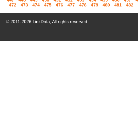
447
448
449
450
451
452
453
454
455
456
457
4
472
473
474
475
476
477
478
479
480
481
482
© 2011-
2026
LinkData, All rights reserved.