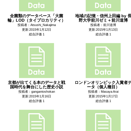
全菌類のデータベース「大菌
地域の記憶・信州上田編 by 
輪」LOD（タイプロカリティ）
野大学前川ゼミ＋前川道博
投稿者：Atsushi_Nakajima
投稿者：前川道博
更新:2015年1月12日
更新:2015年1月13日
総合評価 1
総合評価 1
京都が出てくる本のデータと戦
ロンドンオリンピック入賞者
国時代を舞台にした歴史小説
ータ（個人種目）
投稿者：gangantoshokan
投稿者：Masaya Arai
更新:2015年1月16日
更新:2015年1月17日
総合評価 1
総合評価 1