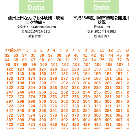
信州上田なんでも体験団－映画
平成25年度川崎市情報公開運
ロケ地編－
状況
投稿者：Takahashi Susumu
投稿者：mi
更新:2015年1月19日
更新:2015年1月18日
総合評価 1
総合評価 1
<<前のページ
1
2
3
4
5
6
7
8
9
10
11
12
13
1
32
33
34
35
36
37
38
39
40
41
42
43
44
45
4
64
65
66
67
68
69
70
71
72
73
74
75
76
77
7
96
97
98
99
100
101
102
103
104
105
106
107
122
123
124
125
126
127
128
129
130
131
132
1
147
148
149
150
151
152
153
154
155
156
157
1
172
173
174
175
176
177
178
179
180
181
182
1
197
198
199
200
201
202
203
204
205
206
207
2
222
223
224
225
226
227
228
229
230
231
232
2
247
248
249
250
251
252
253
254
255
256
257
2
272
273
274
275
276
277
278
279
280
281
282
2
297
298
299
300
301
302
303
304
305
306
307
3
322
323
324
325
326
327
328
329
330
331
332
3
347
348
349
350
351
352
353
354
355
356
357
3
372
373
374
375
376
377
378
379
380
381
382
3
397
398
399
400
401
402
403
404
405
406
407
4
422
423
424
425
426
427
428
429
430
431
432
4