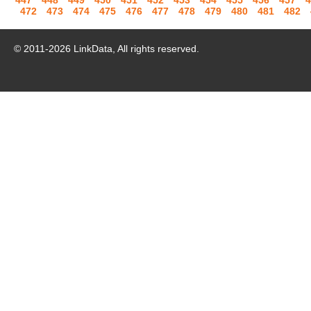
447
448
449
450
451
452
453
454
455
456
457
4
472
473
474
475
476
477
478
479
480
481
482
© 2011-
2026
LinkData, All rights reserved.