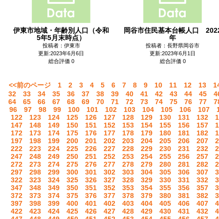
伊東市地域・年齢別人口（令和
岡谷市住民基本台帳人口 202
5年5月末時点）
年
投稿者：伊東市
投稿者：長野県岡谷市
更新:2023年6月6日
更新:2023年6月1日
総合評価 0
総合評価 0
<<前のページ
1
2
3
4
5
6
7
8
9
10
11
12
13
1
32
33
34
35
36
37
38
39
40
41
42
43
44
45
4
64
65
66
67
68
69
70
71
72
73
74
75
76
77
7
96
97
98
99
100
101
102
103
104
105
106
107
122
123
124
125
126
127
128
129
130
131
132
1
147
148
149
150
151
152
153
154
155
156
157
1
172
173
174
175
176
177
178
179
180
181
182
1
197
198
199
200
201
202
203
204
205
206
207
2
222
223
224
225
226
227
228
229
230
231
232
2
247
248
249
250
251
252
253
254
255
256
257
2
272
273
274
275
276
277
278
279
280
281
282
2
297
298
299
300
301
302
303
304
305
306
307
3
322
323
324
325
326
327
328
329
330
331
332
3
347
348
349
350
351
352
353
354
355
356
357
3
372
373
374
375
376
377
378
379
380
381
382
3
397
398
399
400
401
402
403
404
405
406
407
4
422
423
424
425
426
427
428
429
430
431
432
4