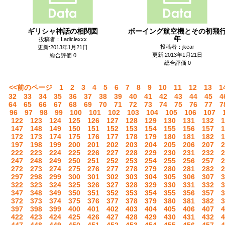
ギリシャ神話の相関図
ボーイング航空機とその初飛
年
投稿者：Ladiclexxx
投稿者：jkear
更新:2013年1月21日
更新:2013年1月21日
総合評価 0
総合評価 0
<<前のページ
1
2
3
4
5
6
7
8
9
10
11
12
13
1
32
33
34
35
36
37
38
39
40
41
42
43
44
45
4
64
65
66
67
68
69
70
71
72
73
74
75
76
77
7
96
97
98
99
100
101
102
103
104
105
106
107
122
123
124
125
126
127
128
129
130
131
132
1
147
148
149
150
151
152
153
154
155
156
157
1
172
173
174
175
176
177
178
179
180
181
182
1
197
198
199
200
201
202
203
204
205
206
207
2
222
223
224
225
226
227
228
229
230
231
232
2
247
248
249
250
251
252
253
254
255
256
257
2
272
273
274
275
276
277
278
279
280
281
282
2
297
298
299
300
301
302
303
304
305
306
307
3
322
323
324
325
326
327
328
329
330
331
332
3
347
348
349
350
351
352
353
354
355
356
357
3
372
373
374
375
376
377
378
379
380
381
382
3
397
398
399
400
401
402
403
404
405
406
407
4
422
423
424
425
426
427
428
429
430
431
432
4