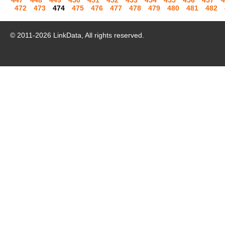
447
448
449
450
451
452
453
454
455
456
457
4
472
473
474
475
476
477
478
479
480
481
482
© 2011-
2026
LinkData, All rights reserved.