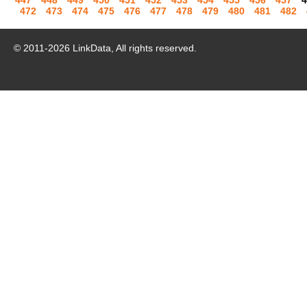
447
448
449
450
451
452
453
454
455
456
457
4
472
473
474
475
476
477
478
479
480
481
482
© 2011-
2026
LinkData, All rights reserved.