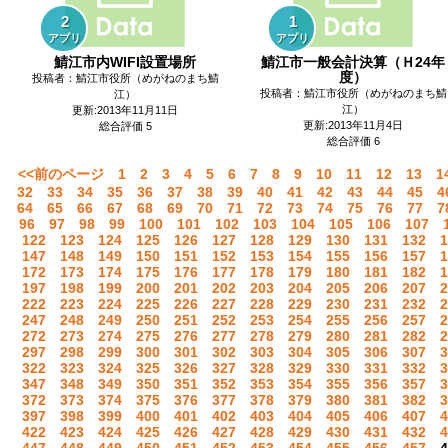
2
1
アプリ
アプリ
鯖江市内WIFI設置場所
鯖江市一般会計決算（Ｈ24年
度）
投稿者：鯖江市役所（めがねのまち鯖
投稿者：鯖江市役所（めがねのまち鯖
江）
江）
更新:2013年11月11日
更新:2013年11月4日
総合評価 5
総合評価 6
<<前のページ
1
2
3
4
5
6
7
8
9
10
11
12
13
1
32
33
34
35
36
37
38
39
40
41
42
43
44
45
4
64
65
66
67
68
69
70
71
72
73
74
75
76
77
7
96
97
98
99
100
101
102
103
104
105
106
107
122
123
124
125
126
127
128
129
130
131
132
1
147
148
149
150
151
152
153
154
155
156
157
1
172
173
174
175
176
177
178
179
180
181
182
1
197
198
199
200
201
202
203
204
205
206
207
2
222
223
224
225
226
227
228
229
230
231
232
2
247
248
249
250
251
252
253
254
255
256
257
2
272
273
274
275
276
277
278
279
280
281
282
2
297
298
299
300
301
302
303
304
305
306
307
3
322
323
324
325
326
327
328
329
330
331
332
3
347
348
349
350
351
352
353
354
355
356
357
3
372
373
374
375
376
377
378
379
380
381
382
3
397
398
399
400
401
402
403
404
405
406
407
4
422
423
424
425
426
427
428
429
430
431
432
4