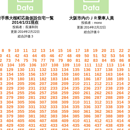
岩手県大槌町応急仮設住宅一覧
大阪市内のＪＲ乗車人員
2014/1/31現在
投稿者：mono
投稿者：長瀬和則
更新:2014年2月22日
更新:2014年2月22日
総合評価 0
総合評価 3
8
9
10
11
12
13
14
15
16
17
18
19
20
21
22
2
0
41
42
43
44
45
46
47
48
49
50
51
52
53
54
2
73
74
75
76
77
78
79
80
81
82
83
84
85
86
03
104
105
106
107
108
109
110
111
112
113
114
8
129
130
131
132
133
134
135
136
137
138
139
1
3
154
155
156
157
158
159
160
161
162
163
164
1
8
179
180
181
182
183
184
185
186
187
188
189
1
3
204
205
206
207
208
209
210
211
212
213
214
2
8
229
230
231
232
233
234
235
236
237
238
239
2
3
254
255
256
257
258
259
260
261
262
263
264
2
8
279
280
281
282
283
284
285
286
287
288
289
2
3
304
305
306
307
308
309
310
311
312
313
314
3
8
329
330
331
332
333
334
335
336
337
338
339
3
3
354
355
356
357
358
359
360
361
362
363
364
3
8
379
380
381
382
383
384
385
386
387
388
389
3
3
404
405
406
407
408
409
410
411
412
413
414
4
8
429
430
431
432
433
434
435
436
437
438
439
4