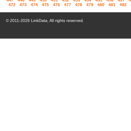
447
448
449
450
451
452
453
454
455
456
457
4
472
473
474
475
476
477
478
479
480
481
482
© 2011-
2026
LinkData, All rights reserved.