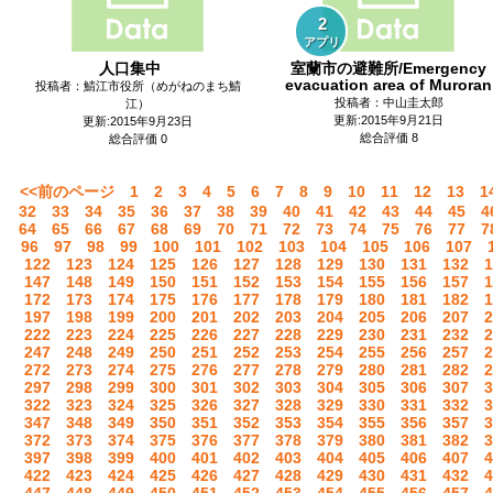
2
アプリ
人口集中
室蘭市の避難所/Emergency
evacuation area of Muroran
投稿者：鯖江市役所（めがねのまち鯖
投稿者：中山圭太郎
江）
更新:2015年9月21日
更新:2015年9月23日
総合評価 8
総合評価 0
<<前のページ
1
2
3
4
5
6
7
8
9
10
11
12
13
1
32
33
34
35
36
37
38
39
40
41
42
43
44
45
4
64
65
66
67
68
69
70
71
72
73
74
75
76
77
7
96
97
98
99
100
101
102
103
104
105
106
107
122
123
124
125
126
127
128
129
130
131
132
1
147
148
149
150
151
152
153
154
155
156
157
1
172
173
174
175
176
177
178
179
180
181
182
1
197
198
199
200
201
202
203
204
205
206
207
2
222
223
224
225
226
227
228
229
230
231
232
2
247
248
249
250
251
252
253
254
255
256
257
2
272
273
274
275
276
277
278
279
280
281
282
2
297
298
299
300
301
302
303
304
305
306
307
3
322
323
324
325
326
327
328
329
330
331
332
3
347
348
349
350
351
352
353
354
355
356
357
3
372
373
374
375
376
377
378
379
380
381
382
3
397
398
399
400
401
402
403
404
405
406
407
4
422
423
424
425
426
427
428
429
430
431
432
4