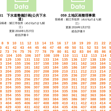
061 下水道整備計画(公共下水
059 土地区画整理事業
道）
投稿者：鯖江市役所（めがねのまち鯖
投稿者：鯖江市役所（めがねのまち鯖
江）
江）
更新:2016年1月27日
更新:2016年1月27日
総合評価 0
総合評価 0
8
9
10
11
12
13
14
15
16
17
18
19
20
21
22
2
0
41
42
43
44
45
46
47
48
49
50
51
52
53
54
2
73
74
75
76
77
78
79
80
81
82
83
84
85
86
03
104
105
106
107
108
109
110
111
112
113
114
8
129
130
131
132
133
134
135
136
137
138
139
1
3
154
155
156
157
158
159
160
161
162
163
164
1
8
179
180
181
182
183
184
185
186
187
188
189
1
3
204
205
206
207
208
209
210
211
212
213
214
2
8
229
230
231
232
233
234
235
236
237
238
239
2
3
254
255
256
257
258
259
260
261
262
263
264
2
8
279
280
281
282
283
284
285
286
287
288
289
2
3
304
305
306
307
308
309
310
311
312
313
314
3
8
329
330
331
332
333
334
335
336
337
338
339
3
3
354
355
356
357
358
359
360
361
362
363
364
3
8
379
380
381
382
383
384
385
386
387
388
389
3
3
404
405
406
407
408
409
410
411
412
413
414
4
8
429
430
431
432
433
434
435
436
437
438
439
4