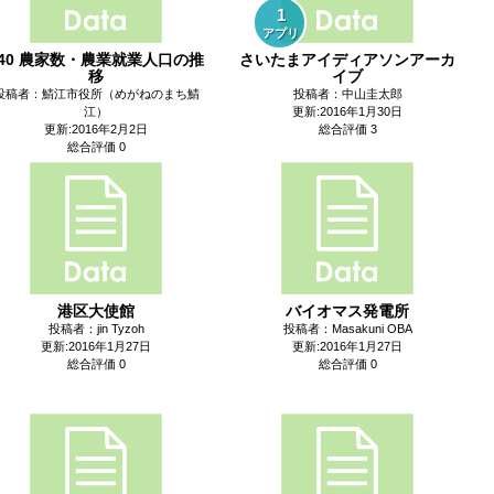
1
アプリ
040 農家数・農業就業人口の推
さいたまアイディアソンアーカ
移
イブ
投稿者：鯖江市役所（めがねのまち鯖
投稿者：中山圭太郎
江）
更新:2016年1月30日
更新:2016年2月2日
総合評価 3
総合評価 0
港区大使館
バイオマス発電所
投稿者：jin Tyzoh
投稿者：Masakuni OBA
更新:2016年1月27日
更新:2016年1月27日
総合評価 0
総合評価 0