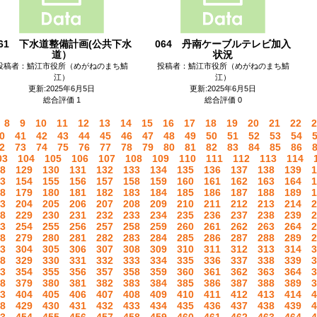
061 下水道整備計画(公共下水
064 丹南ケーブルテレビ加入
道）
状況
投稿者：鯖江市役所（めがねのまち鯖
投稿者：鯖江市役所（めがねのまち鯖
江）
江）
更新:2025年6月5日
更新:2025年6月5日
総合評価 1
総合評価 0
8
9
10
11
12
13
14
15
16
17
18
19
20
21
22
2
0
41
42
43
44
45
46
47
48
49
50
51
52
53
54
2
73
74
75
76
77
78
79
80
81
82
83
84
85
86
03
104
105
106
107
108
109
110
111
112
113
114
8
129
130
131
132
133
134
135
136
137
138
139
1
3
154
155
156
157
158
159
160
161
162
163
164
1
8
179
180
181
182
183
184
185
186
187
188
189
1
3
204
205
206
207
208
209
210
211
212
213
214
2
8
229
230
231
232
233
234
235
236
237
238
239
2
3
254
255
256
257
258
259
260
261
262
263
264
2
8
279
280
281
282
283
284
285
286
287
288
289
2
3
304
305
306
307
308
309
310
311
312
313
314
3
8
329
330
331
332
333
334
335
336
337
338
339
3
3
354
355
356
357
358
359
360
361
362
363
364
3
8
379
380
381
382
383
384
385
386
387
388
389
3
3
404
405
406
407
408
409
410
411
412
413
414
4
8
429
430
431
432
433
434
435
436
437
438
439
4