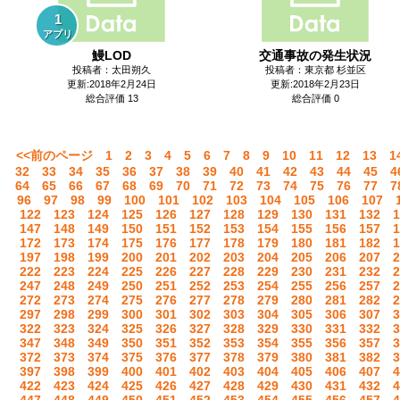
1
アプリ
鰻LOD
交通事故の発生状況
投稿者：太田朔久
投稿者：東京都 杉並区
更新:2018年2月24日
更新:2018年2月23日
総合評価 13
総合評価 0
<<前のページ
1
2
3
4
5
6
7
8
9
10
11
12
13
1
32
33
34
35
36
37
38
39
40
41
42
43
44
45
4
64
65
66
67
68
69
70
71
72
73
74
75
76
77
7
96
97
98
99
100
101
102
103
104
105
106
107
122
123
124
125
126
127
128
129
130
131
132
1
147
148
149
150
151
152
153
154
155
156
157
1
172
173
174
175
176
177
178
179
180
181
182
1
197
198
199
200
201
202
203
204
205
206
207
2
222
223
224
225
226
227
228
229
230
231
232
2
247
248
249
250
251
252
253
254
255
256
257
2
272
273
274
275
276
277
278
279
280
281
282
2
297
298
299
300
301
302
303
304
305
306
307
3
322
323
324
325
326
327
328
329
330
331
332
3
347
348
349
350
351
352
353
354
355
356
357
3
372
373
374
375
376
377
378
379
380
381
382
3
397
398
399
400
401
402
403
404
405
406
407
4
422
423
424
425
426
427
428
429
430
431
432
4