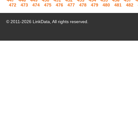
447
448
449
450
451
452
453
454
455
456
457
4
472
473
474
475
476
477
478
479
480
481
482
© 2011-
2026
LinkData, All rights reserved.