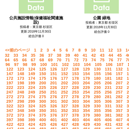
公共施設情報(保健福祉関連施
公園 緑地
設)
投稿者：東京都 杉並区
投稿者：東京都 杉並区
更新:2018年11月30日
更新:2018年11月30日
総合評価 0
総合評価 0
<<前のページ
1
2
3
4
5
6
7
8
9
10
11
12
13
1
32
33
34
35
36
37
38
39
40
41
42
43
44
45
4
64
65
66
67
68
69
70
71
72
73
74
75
76
77
7
96
97
98
99
100
101
102
103
104
105
106
107
122
123
124
125
126
127
128
129
130
131
132
1
147
148
149
150
151
152
153
154
155
156
157
1
172
173
174
175
176
177
178
179
180
181
182
1
197
198
199
200
201
202
203
204
205
206
207
2
222
223
224
225
226
227
228
229
230
231
232
2
247
248
249
250
251
252
253
254
255
256
257
2
272
273
274
275
276
277
278
279
280
281
282
2
297
298
299
300
301
302
303
304
305
306
307
3
322
323
324
325
326
327
328
329
330
331
332
3
347
348
349
350
351
352
353
354
355
356
357
3
372
373
374
375
376
377
378
379
380
381
382
3
397
398
399
400
401
402
403
404
405
406
407
4
422
423
424
425
426
427
428
429
430
431
432
4