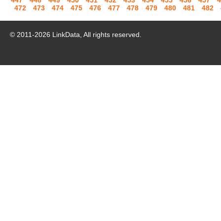
447
448
449
450
451
452
453
454
455
456
457
4
472
473
474
475
476
477
478
479
480
481
482
© 2011-
2026
LinkData, All rights reserved.