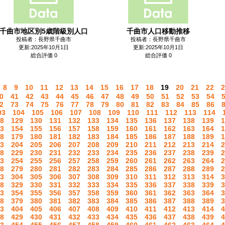
千曲市地区別5歳階級別人口
千曲市人口移動推移
投稿者：長野県千曲市
投稿者：長野県千曲市
更新:2025年10月1日
更新:2025年10月1日
総合評価 0
総合評価 0
8
9
10
11
12
13
14
15
16
17
18
19
20
21
22
2
0
41
42
43
44
45
46
47
48
49
50
51
52
53
54
2
73
74
75
76
77
78
79
80
81
82
83
84
85
86
03
104
105
106
107
108
109
110
111
112
113
114
8
129
130
131
132
133
134
135
136
137
138
139
1
3
154
155
156
157
158
159
160
161
162
163
164
1
8
179
180
181
182
183
184
185
186
187
188
189
1
3
204
205
206
207
208
209
210
211
212
213
214
2
8
229
230
231
232
233
234
235
236
237
238
239
2
3
254
255
256
257
258
259
260
261
262
263
264
2
8
279
280
281
282
283
284
285
286
287
288
289
2
3
304
305
306
307
308
309
310
311
312
313
314
3
8
329
330
331
332
333
334
335
336
337
338
339
3
3
354
355
356
357
358
359
360
361
362
363
364
3
8
379
380
381
382
383
384
385
386
387
388
389
3
3
404
405
406
407
408
409
410
411
412
413
414
4
8
429
430
431
432
433
434
435
436
437
438
439
4