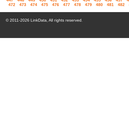
447
448
449
450
451
452
453
454
455
456
457
4
472
473
474
475
476
477
478
479
480
481
482
© 2011-
2026
LinkData, All rights reserved.