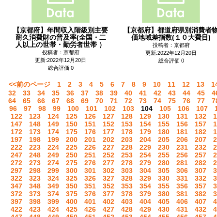
【京都府】年間収入階級別主要
【京都府】都道府県別消費者
耐久消費財の普及率(全国・二
価地域差指数(１０大費目)
人以上の世帯・勤労者世帯 ）
投稿者：京都府
投稿者：京都府
更新:2022年12月20日
更新:2022年12月20日
総合評価 0
総合評価 0
<<前のページ
1
2
3
4
5
6
7
8
9
10
11
12
13
1
32
33
34
35
36
37
38
39
40
41
42
43
44
45
4
64
65
66
67
68
69
70
71
72
73
74
75
76
77
7
96
97
98
99
100
101
102
103
104
105
106
107
122
123
124
125
126
127
128
129
130
131
132
1
147
148
149
150
151
152
153
154
155
156
157
1
172
173
174
175
176
177
178
179
180
181
182
1
197
198
199
200
201
202
203
204
205
206
207
2
222
223
224
225
226
227
228
229
230
231
232
2
247
248
249
250
251
252
253
254
255
256
257
2
272
273
274
275
276
277
278
279
280
281
282
2
297
298
299
300
301
302
303
304
305
306
307
3
322
323
324
325
326
327
328
329
330
331
332
3
347
348
349
350
351
352
353
354
355
356
357
3
372
373
374
375
376
377
378
379
380
381
382
3
397
398
399
400
401
402
403
404
405
406
407
4
422
423
424
425
426
427
428
429
430
431
432
4