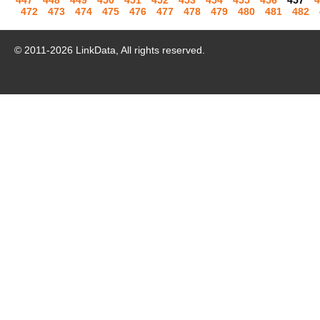
447
448
449
450
451
452
453
454
455
456
457
4
472
473
474
475
476
477
478
479
480
481
482
© 2011-
2026
LinkData, All rights reserved.