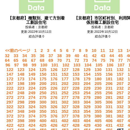
【京都府】種類別、建て方別着
【京都府】市区町村別、利用
工新設住宅
係別着工新設住宅
投稿者：京都府
投稿者：京都府
更新:2022年10月11日
更新:2022年10月12日
総合評価 0
総合評価 0
<<前のページ
1
2
3
4
5
6
7
8
9
10
11
12
13
1
32
33
34
35
36
37
38
39
40
41
42
43
44
45
4
64
65
66
67
68
69
70
71
72
73
74
75
76
77
7
96
97
98
99
100
101
102
103
104
105
106
107
122
123
124
125
126
127
128
129
130
131
132
1
147
148
149
150
151
152
153
154
155
156
157
1
172
173
174
175
176
177
178
179
180
181
182
1
197
198
199
200
201
202
203
204
205
206
207
2
222
223
224
225
226
227
228
229
230
231
232
2
247
248
249
250
251
252
253
254
255
256
257
2
272
273
274
275
276
277
278
279
280
281
282
2
297
298
299
300
301
302
303
304
305
306
307
3
322
323
324
325
326
327
328
329
330
331
332
3
347
348
349
350
351
352
353
354
355
356
357
3
372
373
374
375
376
377
378
379
380
381
382
3
397
398
399
400
401
402
403
404
405
406
407
4
422
423
424
425
426
427
428
429
430
431
432
4