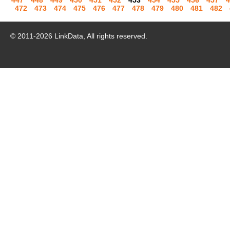
447
448
449
450
451
452
453
454
455
456
457
4
472
473
474
475
476
477
478
479
480
481
482
© 2011-
2026
LinkData, All rights reserved.