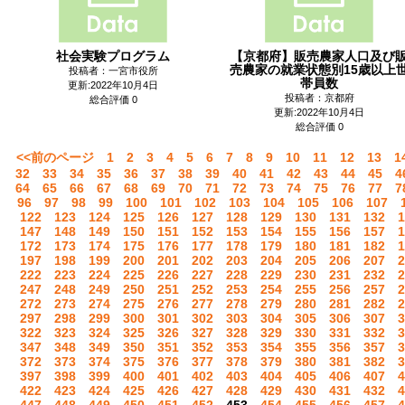
社会実験プログラム
【京都府】販売農家人口及び
売農家の就業状態別15歳以上
投稿者：一宮市役所
帯員数
更新:2022年10月4日
投稿者：京都府
総合評価 0
更新:2022年10月4日
総合評価 0
<<前のページ
1
2
3
4
5
6
7
8
9
10
11
12
13
1
32
33
34
35
36
37
38
39
40
41
42
43
44
45
4
64
65
66
67
68
69
70
71
72
73
74
75
76
77
7
96
97
98
99
100
101
102
103
104
105
106
107
122
123
124
125
126
127
128
129
130
131
132
1
147
148
149
150
151
152
153
154
155
156
157
1
172
173
174
175
176
177
178
179
180
181
182
1
197
198
199
200
201
202
203
204
205
206
207
2
222
223
224
225
226
227
228
229
230
231
232
2
247
248
249
250
251
252
253
254
255
256
257
2
272
273
274
275
276
277
278
279
280
281
282
2
297
298
299
300
301
302
303
304
305
306
307
3
322
323
324
325
326
327
328
329
330
331
332
3
347
348
349
350
351
352
353
354
355
356
357
3
372
373
374
375
376
377
378
379
380
381
382
3
397
398
399
400
401
402
403
404
405
406
407
4
422
423
424
425
426
427
428
429
430
431
432
4