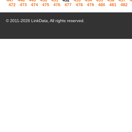
447
448
449
450
451
452
453
454
455
456
457
4
472
473
474
475
476
477
478
479
480
481
482
© 2011-
2026
LinkData, All rights reserved.