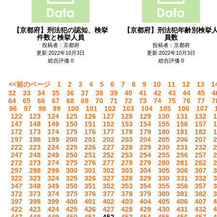
【京都府】刑法犯の認知、検挙
【京都府】刑法犯年齢別検挙
件数と検挙人員
員数
投稿者：京都府
投稿者：京都府
更新:2022年10月3日
更新:2022年10月3日
総合評価 0
総合評価 0
<<前のページ
1
2
3
4
5
6
7
8
9
10
11
12
13
1
32
33
34
35
36
37
38
39
40
41
42
43
44
45
4
64
65
66
67
68
69
70
71
72
73
74
75
76
77
7
96
97
98
99
100
101
102
103
104
105
106
107
122
123
124
125
126
127
128
129
130
131
132
1
147
148
149
150
151
152
153
154
155
156
157
1
172
173
174
175
176
177
178
179
180
181
182
1
197
198
199
200
201
202
203
204
205
206
207
2
222
223
224
225
226
227
228
229
230
231
232
2
247
248
249
250
251
252
253
254
255
256
257
2
272
273
274
275
276
277
278
279
280
281
282
2
297
298
299
300
301
302
303
304
305
306
307
3
322
323
324
325
326
327
328
329
330
331
332
3
347
348
349
350
351
352
353
354
355
356
357
3
372
373
374
375
376
377
378
379
380
381
382
3
397
398
399
400
401
402
403
404
405
406
407
4
422
423
424
425
426
427
428
429
430
431
432
4