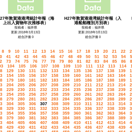
H27年敦賀港港湾統計年報（海
H27年敦賀港港湾統計年報（入
上出入貨物年次推移表）
港船舶種別月別表）
投稿者：福井県
投稿者：福井県
更新:2018年3月13日
更新:2018年3月13日
総合評価 0
総合評価 0
8
9
10
11
12
13
14
15
16
17
18
19
20
21
22
2
0
41
42
43
44
45
46
47
48
49
50
51
52
53
54
2
73
74
75
76
77
78
79
80
81
82
83
84
85
86
03
104
105
106
107
108
109
110
111
112
113
114
8
129
130
131
132
133
134
135
136
137
138
139
1
3
154
155
156
157
158
159
160
161
162
163
164
1
8
179
180
181
182
183
184
185
186
187
188
189
1
3
204
205
206
207
208
209
210
211
212
213
214
2
8
229
230
231
232
233
234
235
236
237
238
239
2
3
254
255
256
257
258
259
260
261
262
263
264
2
8
279
280
281
282
283
284
285
286
287
288
289
2
3
304
305
306
307
308
309
310
311
312
313
314
3
8
329
330
331
332
333
334
335
336
337
338
339
3
3
354
355
356
357
358
359
360
361
362
363
364
3
8
379
380
381
382
383
384
385
386
387
388
389
3
3
404
405
406
407
408
409
410
411
412
413
414
4
8
429
430
431
432
433
434
435
436
437
438
439
4