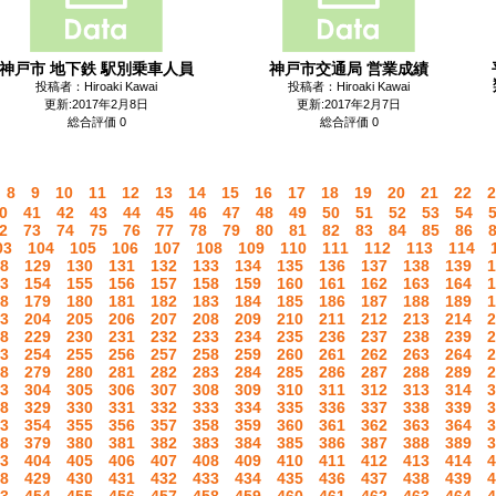
神戸市 地下鉄 駅別乗車人員
神戸市交通局 営業成績
投稿者：Hiroaki Kawai
投稿者：Hiroaki Kawai
更新:2017年2月8日
更新:2017年2月7日
総合評価 0
総合評価 0
8
9
10
11
12
13
14
15
16
17
18
19
20
21
22
2
0
41
42
43
44
45
46
47
48
49
50
51
52
53
54
2
73
74
75
76
77
78
79
80
81
82
83
84
85
86
03
104
105
106
107
108
109
110
111
112
113
114
8
129
130
131
132
133
134
135
136
137
138
139
1
3
154
155
156
157
158
159
160
161
162
163
164
1
8
179
180
181
182
183
184
185
186
187
188
189
1
3
204
205
206
207
208
209
210
211
212
213
214
2
8
229
230
231
232
233
234
235
236
237
238
239
2
3
254
255
256
257
258
259
260
261
262
263
264
2
8
279
280
281
282
283
284
285
286
287
288
289
2
3
304
305
306
307
308
309
310
311
312
313
314
3
8
329
330
331
332
333
334
335
336
337
338
339
3
3
354
355
356
357
358
359
360
361
362
363
364
3
8
379
380
381
382
383
384
385
386
387
388
389
3
3
404
405
406
407
408
409
410
411
412
413
414
4
8
429
430
431
432
433
434
435
436
437
438
439
4