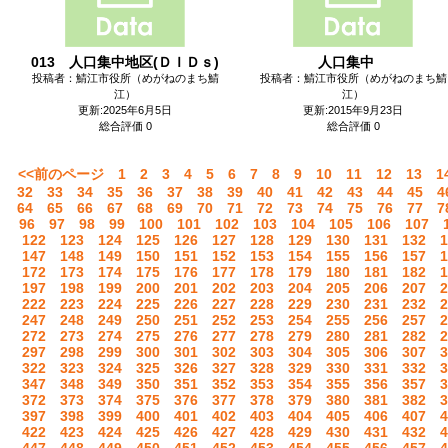
013 人口集中地区(ＤＩＤｓ)
人口集中
投稿者：鯖江市役所（めがねのまち鯖
投稿者：鯖江市役所（めがねのまち鯖
江）
江）
更新:2025年6月5日
更新:2015年9月23日
総合評価 0
総合評価 0
<<前のページ
1
2
3
4
5
6
7
8
9
10
11
12
13
1
32
33
34
35
36
37
38
39
40
41
42
43
44
45
4
64
65
66
67
68
69
70
71
72
73
74
75
76
77
7
96
97
98
99
100
101
102
103
104
105
106
107
122
123
124
125
126
127
128
129
130
131
132
1
147
148
149
150
151
152
153
154
155
156
157
1
172
173
174
175
176
177
178
179
180
181
182
1
197
198
199
200
201
202
203
204
205
206
207
2
222
223
224
225
226
227
228
229
230
231
232
2
247
248
249
250
251
252
253
254
255
256
257
2
272
273
274
275
276
277
278
279
280
281
282
2
297
298
299
300
301
302
303
304
305
306
307
3
322
323
324
325
326
327
328
329
330
331
332
3
347
348
349
350
351
352
353
354
355
356
357
3
372
373
374
375
376
377
378
379
380
381
382
3
397
398
399
400
401
402
403
404
405
406
407
4
422
423
424
425
426
427
428
429
430
431
432
4