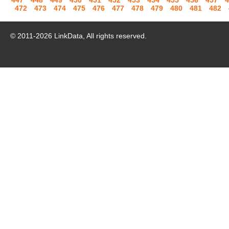
447
448
449
450
451
452
453
454
455
456
457
4
472
473
474
475
476
477
478
479
480
481
482
© 2011-
2026
LinkData, All rights reserved.