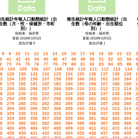
衛生統計年報人口動態統計（出
衛生統計年報人口動態統計（出
生数（月・性・保健所・市町
生数（母の年齢・出生順位
別））
別））
投稿者：福井県
投稿者：福井県
更新:2018年3月5日
更新:2018年3月5日
総合評価 0
総合評価 1
8
9
10
11
12
13
14
15
16
17
18
19
20
21
22
2
0
41
42
43
44
45
46
47
48
49
50
51
52
53
54
2
73
74
75
76
77
78
79
80
81
82
83
84
85
86
03
104
105
106
107
108
109
110
111
112
113
114
8
129
130
131
132
133
134
135
136
137
138
139
1
3
154
155
156
157
158
159
160
161
162
163
164
1
8
179
180
181
182
183
184
185
186
187
188
189
1
3
204
205
206
207
208
209
210
211
212
213
214
2
8
229
230
231
232
233
234
235
236
237
238
239
2
3
254
255
256
257
258
259
260
261
262
263
264
2
8
279
280
281
282
283
284
285
286
287
288
289
2
3
304
305
306
307
308
309
310
311
312
313
314
3
8
329
330
331
332
333
334
335
336
337
338
339
3
3
354
355
356
357
358
359
360
361
362
363
364
3
8
379
380
381
382
383
384
385
386
387
388
389
3
3
404
405
406
407
408
409
410
411
412
413
414
4
8
429
430
431
432
433
434
435
436
437
438
439
4