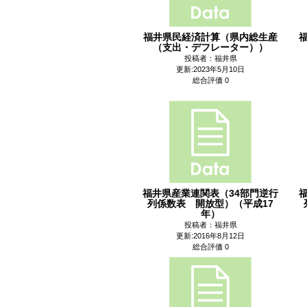
福井県民経済計算（県内総生産
（支出・デフレーター））
投稿者：福井県
更新:2023年5月10日
総合評価 0
福井県産業連関表（34部門逆行
列係数表 開放型）（平成17
年）
投稿者：福井県
更新:2016年8月12日
総合評価 0