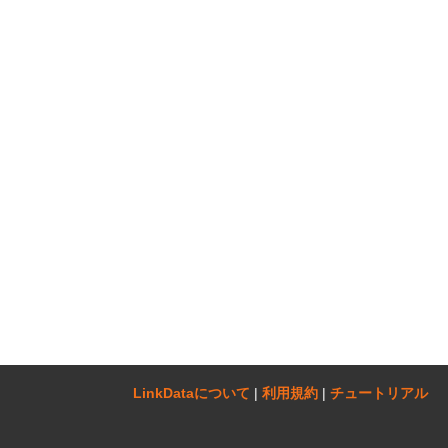
LinkDataについて‎
|
利用規約
|
チュートリアル