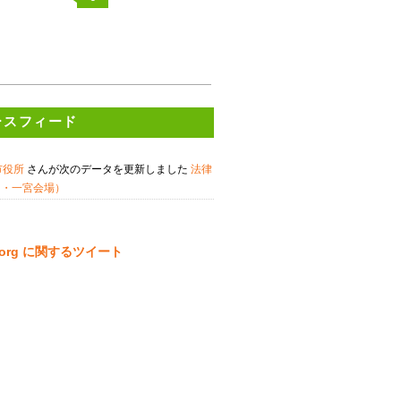
ースフィード
市役所
さんが次のデータを更新しました
法律
月・一宮会場）
ta.org に関するツイート