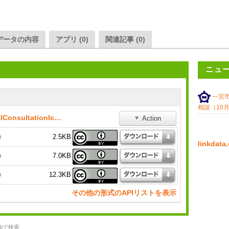
データの内容
アプリ (0)
関連記事 (0)
ニュ
一宮
相談（10
232033_event_20221007_LegalConsultationIchinomiya
Action
2.5KB
9
linkda
7.0KB
9
12.3KB
9
その他の形式のAPIリストを表示
bで検索