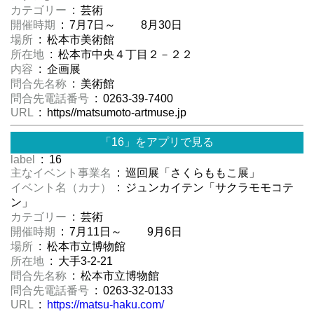
カテゴリー
: 芸術
開催時期
: 7月7日～ 8月30日
場所
: 松本市美術館
所在地
: 松本市中央４丁目２－２２
内容
: 企画展
問合先名称
: 美術館
問合先電話番号
: 0263-39-7400
URL
: https//matsumoto-artmuse.jp
「16」をアプリで見る
label
: 16
主なイベント事業名
: 巡回展「さくらももこ展」
イベント名（カナ）
: ジュンカイテン「サクラモモコテ
ン」
カテゴリー
: 芸術
開催時期
: 7月11日～ 9月6日
場所
: 松本市立博物館
所在地
: 大手3-2-21
問合先名称
: 松本市立博物館
問合先電話番号
: 0263-32-0133
URL
:
https://matsu-haku.com/