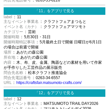
問合先電話番号
: 0263-35-6226
「11」をアプリで見る
label
: 11
主なイベント事業名
: クラフトフェアまつもと
イベント名（カナ）
: クラフトフェアマツモト
カテゴリー
: 芸術
開催時期
: 5月30日・31日
開催時期特記事項
: 5月最終土日で開催 日曜日が6月1日
の場合は前週で開催
場所
: あがたの森公園
所在地
: あがたの森公園
内容
: 木、布、皮、金属、陶器などの素材を用いて作家
が手作りした工芸作品の展示販売
問合先名称
: 松本クラフト推進協会
問合先電話番号
: 0263-34-6557
URL
:
https://craftsfair.matsumoto-crafts.com/
「12」をアプリで見る
label
: 12
主なイベント事業名
: MATSUMOTO TRAIL DAY2026
イベント名（カナ）
: マツモトトレイルデイ2026