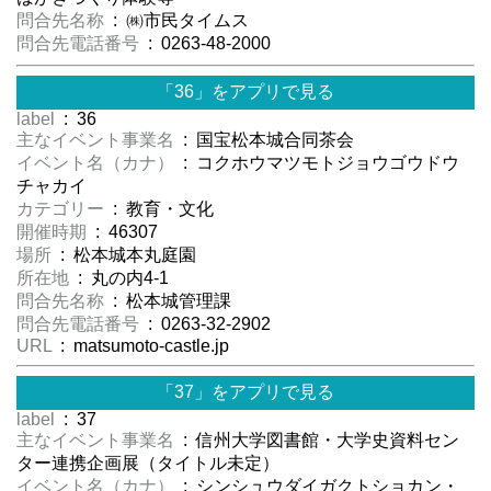
問合先名称
: ㈱市民タイムス
問合先電話番号
: 0263-48-2000
「36」をアプリで見る
label
: 36
主なイベント事業名
: 国宝松本城合同茶会
イベント名（カナ）
: コクホウマツモトジョウゴウドウ
チャカイ
カテゴリー
: 教育・文化
開催時期
: 46307
場所
: 松本城本丸庭園
所在地
: 丸の内4-1
問合先名称
: 松本城管理課
問合先電話番号
: 0263-32-2902
URL
: matsumoto-castle.jp
「37」をアプリで見る
label
: 37
主なイベント事業名
: 信州大学図書館・大学史資料セン
ター連携企画展（タイトル未定）
イベント名（カナ）
: シンシュウダイガクトショカン・