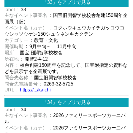
「33」をアプリで見る
label
: 33
主なイベント事業名
: 国宝旧開智学校校舎創建150周年企
画展（仮）
イベント名（カナ）
: コクホウキュウカイチガッコウコ
ウシャソウケン150シュウネンキカクテン
カテゴリー
: 教育・文化
開催時期
: 9月中旬～ 11月中旬
場所
: 国宝旧開智学校校舎
所在地
: 開智2-4-12
内容
: 校舎創建150周年を記念して、国宝附指定の資料な
どを展示する企画展です。
問合先名称
: 国宝旧開智学校校舎
問合先電話番号
: 0263-32-5725
URL
:
https://.../kaichi
「34」をアプリで見る
label
: 34
主なイベント事業名
: 2026ファミリースポーツカーニバ
ル
イベント名（カナ）
: 2026ファミリースポーツカーニバ