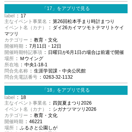
「17」をアプリで見る
label
: 17
主なイベント事業名
: 第26回松本手まり時計まつり
イベント名（カナ）
: ダイ26カイマツモトテマリトケイ
マツリ
カテゴリー
: 教育・文化
開催時期
: 7月11日・12日
開催時期特記事項
: 日曜日が6月1日の場合は前週で開催
場所
: Ｍウイング
所在地
: 中央1-18-1
問合先名称
: 生涯学習課・中央公民館
問合先電話番号
: 0263-32-1132
「18」をアプリで見る
label
: 18
主なイベント事業名
: 四賀夏まつり2026
イベント名（カナ）
: シガナツマツリ2026
カテゴリー
: 教育・文化
開催時期
: 46221
場所
: ふるさと公園しが