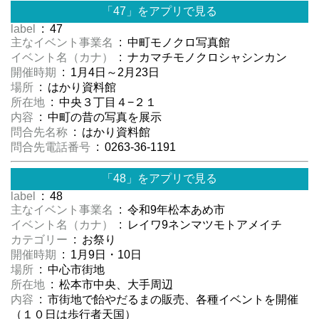
「47」をアプリで見る
label
: 47
主なイベント事業名
: 中町モノクロ写真館
イベント名（カナ）
: ナカマチモノクロシャシンカン
開催時期
: 1月4日～2月23日
場所
: はかり資料館
所在地
: 中央３丁目４−２１
内容
: 中町の昔の写真を展示
問合先名称
: はかり資料館
問合先電話番号
: 0263-36-1191
「48」をアプリで見る
label
: 48
主なイベント事業名
: 令和9年松本あめ市
イベント名（カナ）
: レイワ9ネンマツモトアメイチ
カテゴリー
: お祭り
開催時期
: 1月9日・10日
場所
: 中心市街地
所在地
: 松本市中央、大手周辺
内容
: 市街地で飴やだるまの販売、各種イベントを開催
（１０日は歩行者天国）