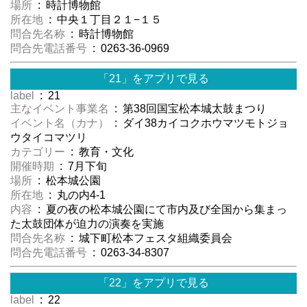
場所
: 時計博物館
所在地
: 中央１丁目２１−１５
問合先名称
: 時計博物館
問合先電話番号
: 0263-36-0969
「21」をアプリで見る
label
: 21
主なイベント事業名
: 第38回国宝松本城太鼓まつり
イベント名（カナ）
: ダイ38カイコクホウマツモトジョ
ウタイコマツリ
カテゴリー
: 教育・文化
開催時期
: 7月下旬
場所
: 松本城公園
所在地
: 丸の内4-1
内容
: 夏の夜の松本城公園にて市内及び全国から集まっ
た太鼓団体が迫力の演奏を実施
問合先名称
: 城下町松本フェスタ組織委員会
問合先電話番号
: 0263-34-8307
「22」をアプリで見る
label
: 22