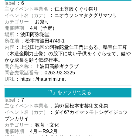
label
: 6
主なイベント事業名
: 仁王尊股くぐり祭り
イベント名（カナ）
: ニオウソンマタクグリマツリ
カテゴリー
: お祭り
開催時期
: 4月（予定）
場所
: 波田阿弥陀堂
所在地
: 松本市波田4749-1
内容
: 上波田地区の阿弥陀堂仁王門にある、県宝仁王尊
（木造金剛力士像）の股下に幼い子供をくぐらせて、健や
かな成長を願う伝統行事。
問合先名称
: 上波田高齢者クラブ
問合先電話番号
: 0263-92-3325
URL
: https：//hatamimi.net
「7」をアプリで見る
label
: 7
主なイベント事業名
: 第67回松本市芸術文化祭
イベント名（カナ）
: ダイ67カイマツモトシゲイジュツ
ブンカサイ
カテゴリー
: 教育・文化
開催時期
: 4月～R9.2月