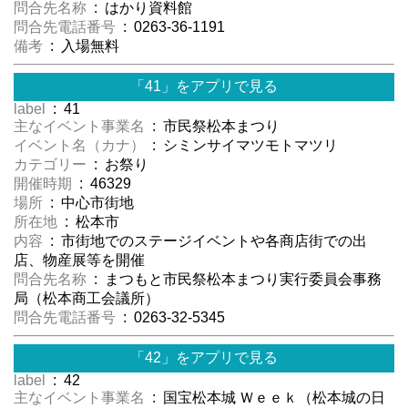
問合先名称
: はかり資料館
問合先電話番号
: 0263-36-1191
備考
: 入場無料
「41」をアプリで見る
label
: 41
主なイベント事業名
: 市民祭松本まつり
イベント名（カナ）
: シミンサイマツモトマツリ
カテゴリー
: お祭り
開催時期
: 46329
場所
: 中心市街地
所在地
: 松本市
内容
: 市街地でのステージイベントや各商店街での出
店、物産展等を開催
問合先名称
: まつもと市民祭松本まつり実行委員会事務
局（松本商工会議所）
問合先電話番号
: 0263-32-5345
「42」をアプリで見る
label
: 42
主なイベント事業名
: 国宝松本城 Ｗｅｅｋ（松本城の日