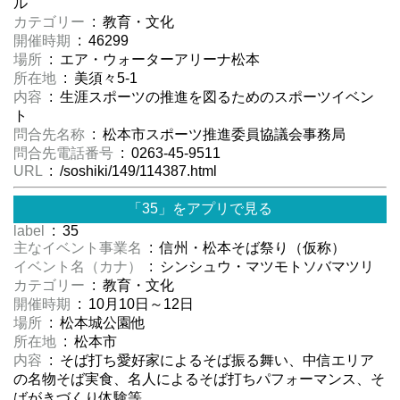
ル
カテゴリー
: 教育・文化
開催時期
: 46299
場所
: エア・ウォーターアリーナ松本
所在地
: 美須々5-1
内容
: 生涯スポーツの推進を図るためのスポーツイベン
ト
問合先名称
: 松本市スポーツ推進委員協議会事務局
問合先電話番号
: 0263-45-9511
URL
: /soshiki/149/114387.html
「35」をアプリで見る
label
: 35
主なイベント事業名
: 信州・松本そば祭り（仮称）
イベント名（カナ）
: シンシュウ・マツモトソバマツリ
カテゴリー
: 教育・文化
開催時期
: 10月10日～12日
場所
: 松本城公園他
所在地
: 松本市
内容
: そば打ち愛好家によるそば振る舞い、中信エリア
の名物そば実食、名人によるそば打ちパフォーマンス、そ
ばがきづくり体験等