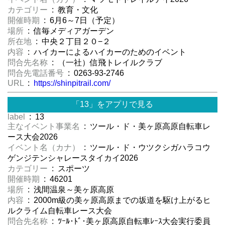
カテゴリー
: 教育・文化
開催時期
: 6月6～7日（予定）
場所
: 信毎メディアガーデン
所在地
: 中央２丁目２０−２
内容
: ハイカーによるハイカーのためのイベント
問合先名称
: （一社）信飛トレイルクラブ
問合先電話番号
: 0263-93-2746
URL
:
https://shinpitrail.com/
「13」をアプリで見る
label
: 13
主なイベント事業名
: ツール・ド・美ヶ原高原自転車レ
ース大会2026
イベント名（カナ）
: ツール・ド・ウツクシガハラコウ
ゲンジテンシャレースタイカイ2026
カテゴリー
: スポーツ
開催時期
: 46201
場所
: 浅間温泉～美ヶ原高原
内容
: 2000m級の美ヶ原高原までの坂道を駆け上がるヒ
ルクライム自転車レース大会
問合先名称
: ﾂｰﾙ･ﾄﾞ･美ヶ原高原自転車ﾚｰｽ大会実行委員