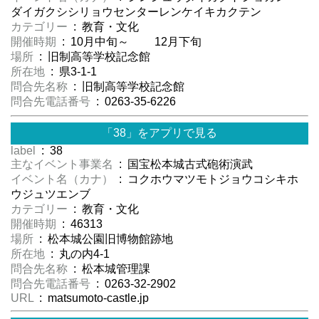
ダイガクシシリョウセンターレンケイキカクテン
カテゴリー
: 教育・文化
開催時期
: 10月中旬～ 12月下旬
場所
: 旧制高等学校記念館
所在地
: 県3-1-1
問合先名称
: 旧制高等学校記念館
問合先電話番号
: 0263-35-6226
「38」をアプリで見る
label
: 38
主なイベント事業名
: 国宝松本城古式砲術演武
イベント名（カナ）
: コクホウマツモトジョウコシキホ
ウジュツエンブ
カテゴリー
: 教育・文化
開催時期
: 46313
場所
: 松本城公園旧博物館跡地
所在地
: 丸の内4-1
問合先名称
: 松本城管理課
問合先電話番号
: 0263-32-2902
URL
: matsumoto-castle.jp