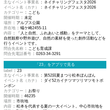
主なイベント事業名
: ネイチャリングフェスタ2026
イベント名（カナ）
: ネイチャリングフェスタ2026
カテゴリー
: こども
開催時期
: 未定
場所
: アルプス公園
所在地
: 蟻ケ崎2455-11
内容
: 「人と自然、ふれあいと感動」をテーマとして、
自然観察や野外遊び、自然の素材を使った創作活動などを
行うイベントです。
問合先名称
: こども育成課
問合先電話番号
: 0263-34-3291
「23」をアプリで見る
label
: 23
主なイベント事業名
: 第52回夏まつり松本ぼんぼん
イベント名（カナ）
: ダイ52カイナツマツリマツモトボ
ンボン
カテゴリー
: お祭り
開催時期
: 46235
場所
: 市街地
内容
: 松本を代表する夏の一大イベント。中心市街地を