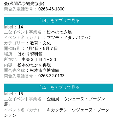
会(浅間温泉観光協会)
問合先電話番号
: 0263-46-1800
「14」をアプリで見る
label
: 14
主なイベント事業名
: 松本の七夕展
イベント名（カナ）
: マツモトノタナバタﾃﾃﾝ
カテゴリー
: 教育・文化
開催時期
: 7月4日～8月７日
場所
: はかり資料館
所在地
: 中央３丁目４−２１
内容
: 松本の七夕を再現
問合先名称
: 松本市立博物館
問合先電話番号
: 0263-32-0133
「15」をアプリで見る
label
: 15
主なイベント事業名
: 企画展「ウジェーヌ・ブーダン
展」
イベント名（カナ）
: キカクテン「ウジェーヌ・ブーダ
ンテン」