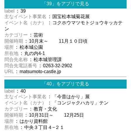
「39」をアプリで見る
label
: 39
主なイベント事業名
: 国宝松本城菊花展
イベント名（カナ）
: コクホウマツモトジョウキッカテ
ン
カテゴリー
: 芸術
開催時期
: 10月末～ 11月１０日頃
場所
: 松本城公園
所在地
: 丸の内4-1
問合先名称
: 松本城管理課
問合先電話番号
: 0263-32-2902
URL
: matsumoto-castle.jp
「40」をアプリで見る
label
: 40
主なイベント事業名
: 「今昔はかり」展
イベント名（カナ）
: 「コンジャクハカリ」テン
カテゴリー
: 教育・文化
開催時期
: 10月31日～ 12月25日
場所
: はかり資料館
所在地
: 中央３丁目４−２１