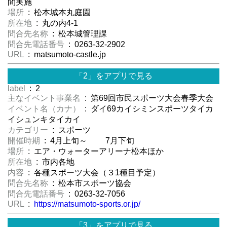
間実施
場所
: 松本城本丸庭園
所在地
: 丸の内4-1
問合先名称
: 松本城管理課
問合先電話番号
: 0263-32-2902
URL
: matsumoto-castle.jp
「2」をアプリで見る
label
: 2
主なイベント事業名
: 第69回市民スポーツ大会春季大会
イベント名（カナ）
: ダイ69カイシミンスポーツタイカ
イシュンキタイカイ
カテゴリー
: スポーツ
開催時期
: 4月上旬～ 7月下旬
場所
: エア・ウォーターアリーナ松本ほか
所在地
: 市内各地
内容
: 各種スポーツ大会（３1種目予定）
問合先名称
: 松本市スポーツ協会
問合先電話番号
: 0263-32-7056
URL
:
https://matsumoto-sports.or.jp/
「3」をアプリで見る