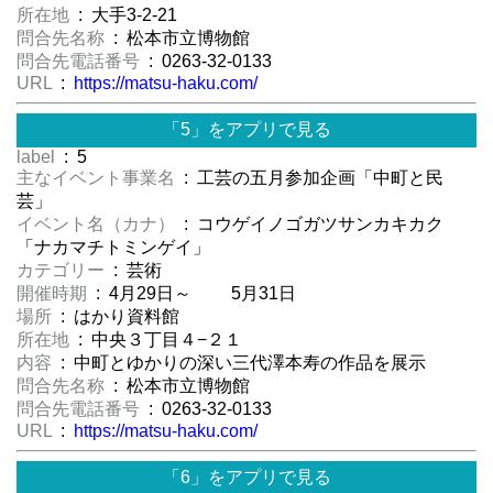
所在地
: 大手3-2-21
問合先名称
: 松本市立博物館
問合先電話番号
: 0263-32-0133
URL
:
https://matsu-haku.com/
「5」をアプリで見る
label
: 5
主なイベント事業名
: 工芸の五月参加企画「中町と民
芸」
イベント名（カナ）
: コウゲイノゴガツサンカキカク
「ナカマチトミンゲイ」
カテゴリー
: 芸術
開催時期
: 4月29日～ 5月31日
場所
: はかり資料館
所在地
: 中央３丁目４−２１
内容
: 中町とゆかりの深い三代澤本寿の作品を展示
問合先名称
: 松本市立博物館
問合先電話番号
: 0263-32-0133
URL
:
https://matsu-haku.com/
「6」をアプリで見る