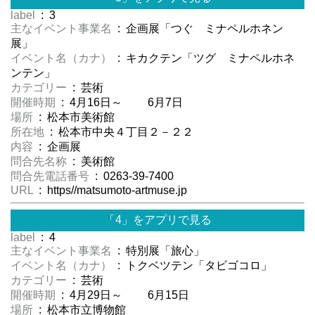
label
: 3
主なイベント事業名
: 企画展「つぐ ミナペルホネン
展」
イベント名（カナ）
: キカクテン「ツグ ミナペルホネ
ンテン」
カテゴリー
: 芸術
開催時期
: 4月16日～ 6月7日
場所
: 松本市美術館
所在地
: 松本市中央４丁目２－２２
内容
: 企画展
問合先名称
: 美術館
問合先電話番号
: 0263-39-7400
URL
: https//matsumoto-artmuse.jp
「4」をアプリで見る
label
: 4
主なイベント事業名
: 特別展「旅心」
イベント名（カナ）
: トクベツテン「タビゴコロ」
カテゴリー
: 芸術
開催時期
: 4月29日～ 6月15日
場所
: 松本市立博物館