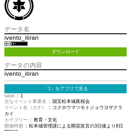
データ名
ivento_itiran
ダウンロード
データの内容
ivento_itiran
「1」をアプリで見る
label
: 1
主なイベント事業名
: 国宝松本城夜桜会
イベント名（カナ）
: コクホウマツモトジョウヨザクラ
カイ
カテゴリー
: 教育・文化
開催時期
: 松本城管理課による開花宣言の3日後より8日