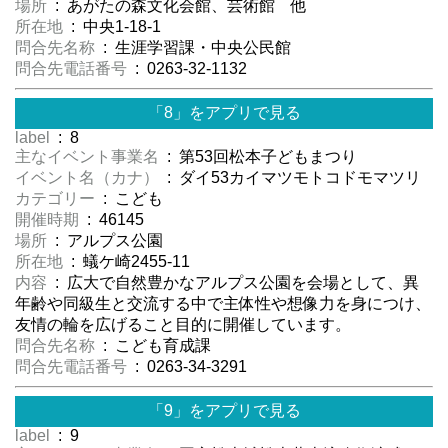
場所
: あがたの森文化会館、芸術館 他
所在地
: 中央1-18-1
問合先名称
: 生涯学習課・中央公民館
問合先電話番号
: 0263-32-1132
「8」をアプリで見る
label
: 8
主なイベント事業名
: 第53回松本子どもまつり
イベント名（カナ）
: ダイ53カイマツモトコドモマツリ
カテゴリー
: こども
開催時期
: 46145
場所
: アルプス公園
所在地
: 蟻ケ崎2455-11
内容
: 広大で自然豊かなアルプス公園を会場として、異
年齢や同級生と交流する中で主体性や想像力を身につけ、
友情の輪を広げること目的に開催しています。
問合先名称
: こども育成課
問合先電話番号
: 0263-34-3291
「9」をアプリで見る
label
: 9