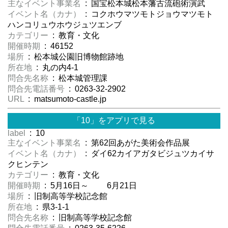
主なイベント事業名
: 国宝松本城松本藩古流砲術演武
イベント名（カナ）
: コクホウマツモトジョウマツモト
ハンコリュウホウジュツエンブ
カテゴリー
: 教育・文化
開催時期
: 46152
場所
: 松本城公園旧博物館跡地
所在地
: 丸の内4-1
問合先名称
: 松本城管理課
問合先電話番号
: 0263-32-2902
URL
: matsumoto-castle.jp
「10」をアプリで見る
label
: 10
主なイベント事業名
: 第62回あがた美術会作品展
イベント名（カナ）
: ダイ62カイアガタビジュツカイサ
クヒンテン
カテゴリー
: 教育・文化
開催時期
: 5月16日～ 6月21日
場所
: 旧制高等学校記念館
所在地
: 県3-1-1
問合先名称
: 旧制高等学校記念館