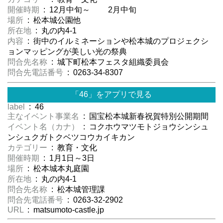
開催時期
: 12月中旬～ 2月中旬
場所
: 松本城公園他
所在地
: 丸の内4-1
内容
: 街中のイルミネーションや松本城のプロジェクシ
ョンマッピングが美しい光の祭典
問合先名称
: 城下町松本フェスタ組織委員会
問合先電話番号
: 0263-34-8307
「46」をアプリで見る
label
: 46
主なイベント事業名
: 国宝松本城新春祝賀特別公開期間
イベント名（カナ）
: コクホウマツモトジョウシンシュ
ンシュクガトクベツコウカイキカン
カテゴリー
: 教育・文化
開催時期
: 1月1日～3日
場所
: 松本城本丸庭園
所在地
: 丸の内4-1
問合先名称
: 松本城管理課
問合先電話番号
: 0263-32-2902
URL
: matsumoto-castle.jp