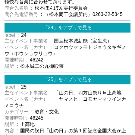
軽快な音楽に合わせて踊ります。
問合先名称
: 松本ぼんぼん実行委員会
問合先電話番号
: （松本商工会議所内）0263-32-5345
「24」をアプリで見る
label
: 24
主なイベント事業名
: 国宝松本城薪能（宝生流）
イベント名（カナ）
: コクホウマツモトジョウタキギノ
ウ（ホウショウリュウ）
開催時期
: 46242
場所
: 松本城二の丸御殿跡
「25」をアプリで見る
label
: 25
主なイベント事業名
: 「山の日」四方山祭り㏌上高地
イベント名（カナ）
: 「ヤマノヒ」ヨモヤママツインカ
ミコウチ
カテゴリー
: 教育・文化
開催時期
: 46245
場所
: 上高地
内容
: 国民の祝日「山の日」の第１回記念全国大会が上