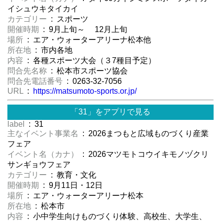
イシュウキタイカイ
カテゴリー
: スポーツ
開催時期
: 9月上旬～ 12月上旬
場所
: エア・ウォーターアリーナ松本他
所在地
: 市内各地
内容
: 各種スポーツ大会（３7種目予定）
問合先名称
: 松本市スポーツ協会
問合先電話番号
: 0263-32-7056
URL
:
https://matsumoto-sports.or.jp/
「31」をアプリで見る
label
: 31
主なイベント事業名
: 2026まつもと広域ものづくり産業
フェア
イベント名（カナ）
: 2026マツモトコウイキモノヅクリ
サンギョウフェア
カテゴリー
: 教育・文化
開催時期
: 9月11日・12日
場所
: エア・ウォーターアリーナ松本
所在地
: 松本市
内容
: 小中学生向けものづくり体験、高校生、大学生、