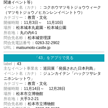
関連イベント等）
イベント名（カナ）
: コクホウマツモトジョウウィーク
（マツモトジョウノヒカンレンイベントトウ）
カテゴリー
: 教育・文化
開催時期
: 11月3日～ 11月10日
場所
: 松本城本丸庭園・松本城公園
所在地
: 丸の内4-1
問合先名称
: 松本城管理課
問合先電話番号
: 0263-32-2902
URL
: matsumoto-castle.jp
「43」をアプリで見る
label
: 43
主なイベント事業名
: 巡回展「発掘された日本列島」
イベント名（カナ）
: ジュンカイテン「ハックツサレタ
ニホンレットウ」
カテゴリー
: 教育・文化
開催時期
: 11月14日～ 12月28日
場所
: 松本市立博物館
所在地
: 大手3-2-21
問合先名称
: 松本市立博物館