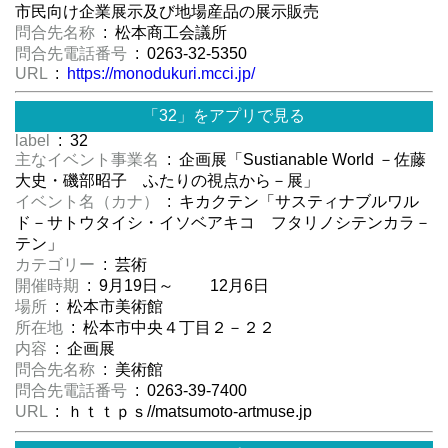
市民向け企業展示及び地場産品の展示販売
問合先名称
: 松本商工会議所
問合先電話番号
: 0263-32-5350
URL
:
https://monodukuri.mcci.jp/
「32」をアプリで見る
label
: 32
主なイベント事業名
: 企画展「Sustianable World －佐藤
大史・磯部昭子 ふたりの視点から－展」
イベント名（カナ）
: キカクテン「サスティナブルワル
ド－サトウタイシ・イソベアキコ フタリノシテンカラ－
テン」
カテゴリー
: 芸術
開催時期
: 9月19日～ 12月6日
場所
: 松本市美術館
所在地
: 松本市中央４丁目２－２２
内容
: 企画展
問合先名称
: 美術館
問合先電話番号
: 0263-39-7400
URL
: ｈｔｔｐｓ//matsumoto-artmuse.jp