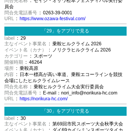
問合先名称
: セイジ・オザワ松本フェスティバル実行委
員会
問合先電話番号
: 0263-39-0001
URL
:
https://www.ozawa-festival.com/
「29」をアプリで見る
label
: 29
主なイベント事業名
: 乗鞍ヒルクライム 2026
イベント名（カナ）
: ノリクラヒルクライム 2026
カテゴリー
: スポーツ
開催時期
: 46264
場所
: 乗鞍高原
内容
: 日本一標高が高い車道、乗鞍エコーラインを競技
会場にしたヒルクライムレース
問合先名称
: 乗鞍ヒルクライム大会実行委員会
問合先電話番号
: E-mail：nori_info@norikura-hc.com
URL
:
https://norikura-hc.com/
「30」をアプリで見る
label
: 30
主なイベント事業名
: 第69回市民スポーツ大会秋季大会
イベント名（カナ）
: ダイ69カイシミンスポーツタイカ