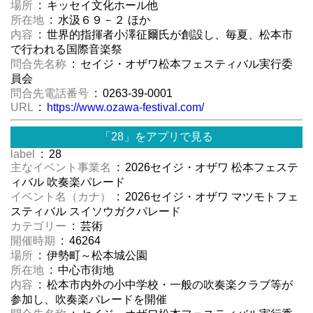
場所
: キッセイ文化ホール他
所在地
: 水汲６９－２ ほか
内容
: 世界的指揮者小澤征爾氏が創設し、毎夏、松本市
で行われる国際音楽祭
問合先名称
: セイジ・オザワ松本フェスティバル実行委
員会
問合先電話番号
: 0263-39-0001
URL
:
https://www.ozawa-festival.com/
「28」をアプリで見る
label
: 28
主なイベント事業名
: 2026セイジ・オザワ 松本フェステ
ィバル 吹奏楽パレード
イベント名（カナ）
: 2026セイジ・オザワ マツモトフェ
スティバル スイソウガクパレード
カテゴリー
: 芸術
開催時期
: 46264
場所
: 伊勢町～松本城公園
所在地
: 中心市街地
内容
: 松本市内外の小中学校・一般の吹奏楽クラブ等が
参加し、吹奏楽パレードを開催