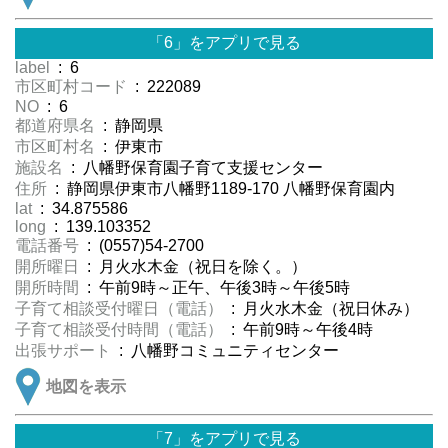
「6」をアプリで見る
label
: 6
市区町村コード
: 222089
NO
: 6
都道府県名
: 静岡県
市区町村名
: 伊東市
施設名
: 八幡野保育園子育て支援センター
住所
: 静岡県伊東市八幡野1189-170 八幡野保育園内
lat
: 34.875586
long
: 139.103352
電話番号
: (0557)54-2700
開所曜日
: 月火水木金（祝日を除く。）
開所時間
: 午前9時～正午、午後3時～午後5時
子育て相談受付曜日（電話）
: 月火水木金（祝日休み）
子育て相談受付時間（電話）
: 午前9時～午後4時
出張サポート
: 八幡野コミュニティセンター
地図を表示
「7」をアプリで見る