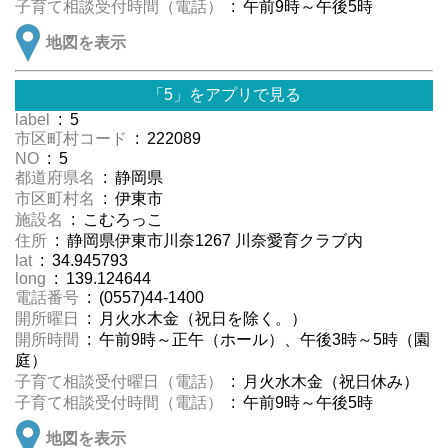
子育て相談受付時間（電話）
: 午前9時～午後5時
地図を表示
「5」をアプリで見る
label
: 5
市区町村コード
: 222089
NO
: 5
都道府県名
: 静岡県
市区町村名
: 伊東市
施設名
: こむろっこ
住所
: 静岡県伊東市川奈1267 川奈愛育クラブ内
lat
: 34.945793
long
: 139.124644
電話番号
: (0557)44-1400
開所曜日
: 月火水木金（祝日を除く。）
開所時間
: 午前9時～正午（ホール）、午後3時～5時（園
庭）
子育て相談受付曜日（電話）
: 月火水木金（祝日休み）
子育て相談受付時間（電話）
: 午前9時～午後5時
地図を表示