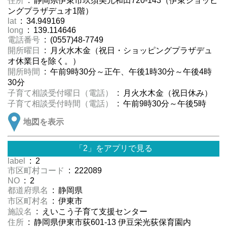
住所
: 静岡県伊東市玖須美元和田720-143（伊東ショッピ
ングプラザデュオ1階）
lat
: 34.949169
long
: 139.114646
電話番号
: (0557)48-7749
開所曜日
: 月火水木金（祝日・ショッピングプラザデュ
オ休業日を除く。）
開所時間
: 午前9時30分～正午、午後1時30分～午後4時
30分
子育て相談受付曜日（電話）
: 月火水木金（祝日休み）
子育て相談受付時間（電話）
: 午前9時30分～午後5時
地図を表示
「2」をアプリで見る
label
: 2
市区町村コード
: 222089
NO
: 2
都道府県名
: 静岡県
市区町村名
: 伊東市
施設名
: えいこう子育て支援センター
住所
: 静岡県伊東市荻601-13 伊豆栄光荻保育園内