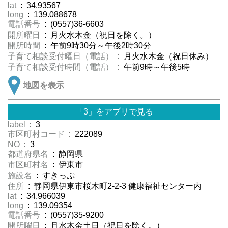
lat
: 34.93567
long
: 139.088678
電話番号
: (0557)36-6603
開所曜日
: 月火水木金（祝日を除く。）
開所時間
: 午前9時30分～午後2時30分
子育て相談受付曜日（電話）
: 月火水木金（祝日休み）
子育て相談受付時間（電話）
: 午前9時～午後5時
地図を表示
「3」をアプリで見る
label
: 3
市区町村コード
: 222089
NO
: 3
都道府県名
: 静岡県
市区町村名
: 伊東市
施設名
: すきっぷ
住所
: 静岡県伊東市桜木町2-2-3 健康福祉センター内
lat
: 34.966039
long
: 139.09354
電話番号
: (0557)35-9200
開所曜日
: 月水木金土日（祝日を除く。）