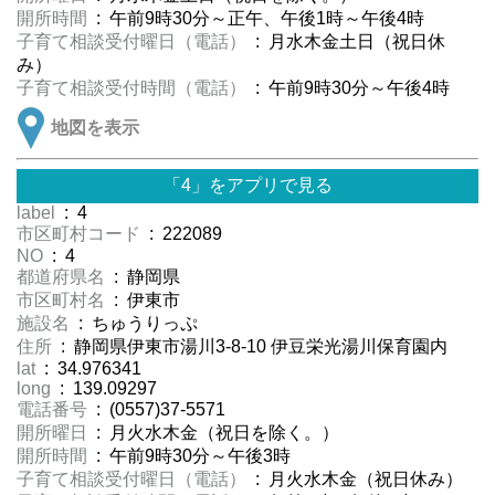
開所時間
: 午前9時30分～正午、午後1時～午後4時
子育て相談受付曜日（電話）
: 月水木金土日（祝日休
み）
子育て相談受付時間（電話）
: 午前9時30分～午後4時
地図を表示
「4」をアプリで見る
label
: 4
市区町村コード
: 222089
NO
: 4
都道府県名
: 静岡県
市区町村名
: 伊東市
施設名
: ちゅうりっぷ
住所
: 静岡県伊東市湯川3-8-10 伊豆栄光湯川保育園内
lat
: 34.976341
long
: 139.09297
電話番号
: (0557)37-5571
開所曜日
: 月火水木金（祝日を除く。）
開所時間
: 午前9時30分～午後3時
子育て相談受付曜日（電話）
: 月火水木金（祝日休み）