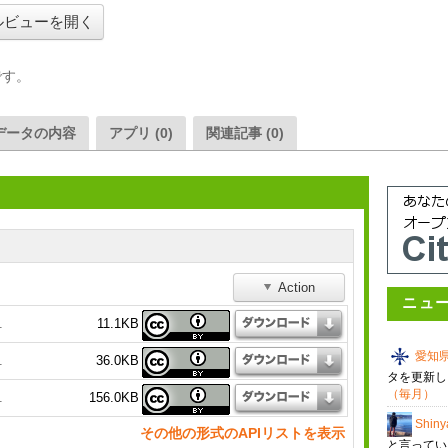
ルビューを開く
です。
データの内容
アプリ (0)
関連記事 (0)
Action
ニュ
11.1KB
1
愛知
36.0KB
1
タを更新
（毎月）
156.0KB
1
Shiny
その他の形式のAPIリストを表示
と言って