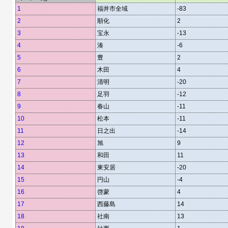
1
福井市全域
-83
2
順化
2
3
宝永
-13
4
湊
-6
5
豊
2
6
木田
4
7
清明
-20
8
足羽
-12
9
春山
-11
10
松本
-11
11
日之出
-14
12
旭
9
13
和田
11
14
東安居
-20
15
円山
-4
16
啓蒙
4
17
西藤島
14
18
社南
13