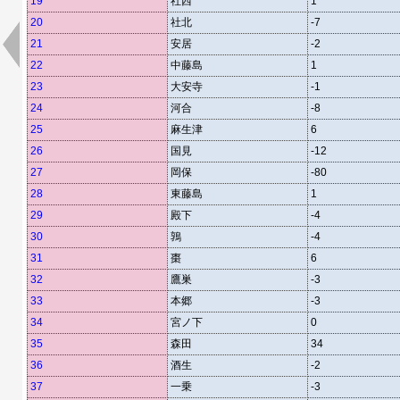
19
社西
1
20
社北
-7
21
安居
-2
22
中藤島
1
23
大安寺
-1
24
河合
-8
25
麻生津
6
26
国見
-12
27
岡保
-80
28
東藤島
1
29
殿下
-4
30
鶉
-4
31
棗
6
32
鷹巣
-3
33
本郷
-3
34
宮ノ下
0
35
森田
34
36
酒生
-2
37
一乗
-3