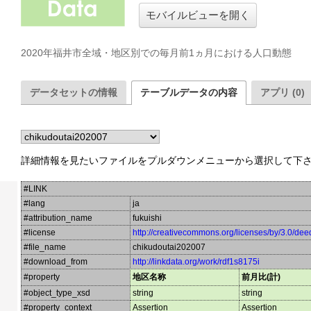
モバイルビューを開く
2020年福井市全域・地区別での毎月前1ヵ月における人口動態
データセットの情報
テーブルデータの内容
アプリ (0)
詳細情報を見たいファイルをプルダウンメニューから選択して下
#LINK
#lang
ja
#attribution_name
fukuishi
#license
http://creativecommons.org/licenses/by/3.0/dee
#file_name
chikudoutai202007
#download_from
http://linkdata.org/work/rdf1s8175i
#property
地区名称
前月比(計)
#object_type_xsd
string
string
#property_context
Assertion
Assertion