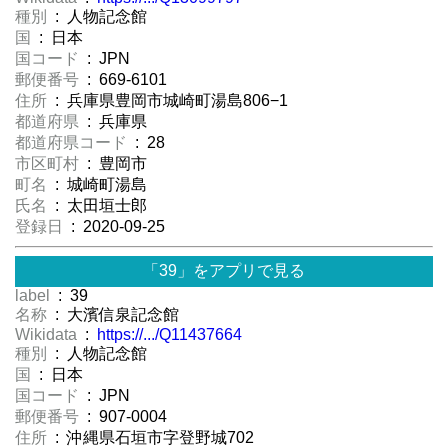
種別
: 人物記念館
国
: 日本
国コード
: JPN
郵便番号
: 669-6101
住所
: 兵庫県豊岡市城崎町湯島806−1
都道府県
: 兵庫県
都道府県コード
: 28
市区町村
: 豊岡市
町名
: 城崎町湯島
氏名
: 太田垣士郎
登録日
: 2020-09-25
「39」をアプリで見る
label
: 39
名称
: 大濱信泉記念館
Wikidata
:
https://.../Q11437664
種別
: 人物記念館
国
: 日本
国コード
: JPN
郵便番号
: 907-0004
住所
: 沖縄県石垣市字登野城702