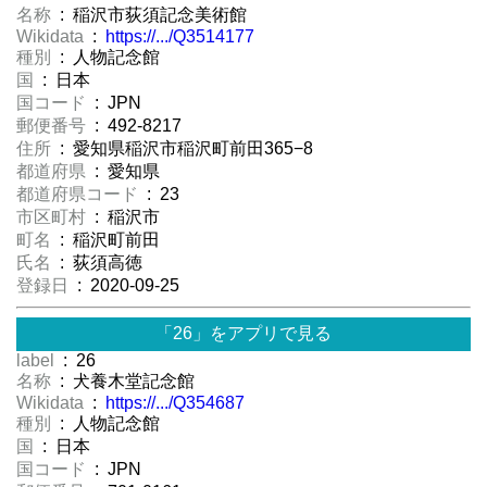
名称
: 稲沢市荻須記念美術館
Wikidata
:
https://.../Q3514177
種別
: 人物記念館
国
: 日本
国コード
: JPN
郵便番号
: 492-8217
住所
: 愛知県稲沢市稲沢町前田365−8
都道府県
: 愛知県
都道府県コード
: 23
市区町村
: 稲沢市
町名
: 稲沢町前田
氏名
: 荻須高徳
登録日
: 2020-09-25
「26」をアプリで見る
label
: 26
名称
: 犬養木堂記念館
Wikidata
:
https://.../Q354687
種別
: 人物記念館
国
: 日本
国コード
: JPN