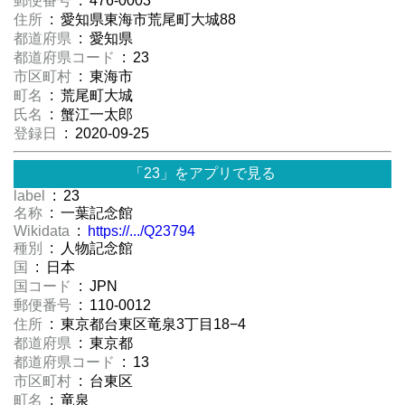
郵便番号
: 476-0003
住所
: 愛知県東海市荒尾町大城88
都道府県
: 愛知県
都道府県コード
: 23
市区町村
: 東海市
町名
: 荒尾町大城
氏名
: 蟹江一太郎
登録日
: 2020-09-25
「23」をアプリで見る
label
: 23
名称
: 一葉記念館
Wikidata
:
https://.../Q23794
種別
: 人物記念館
国
: 日本
国コード
: JPN
郵便番号
: 110-0012
住所
: 東京都台東区竜泉3丁目18−4
都道府県
: 東京都
都道府県コード
: 13
市区町村
: 台東区
町名
: 竜泉