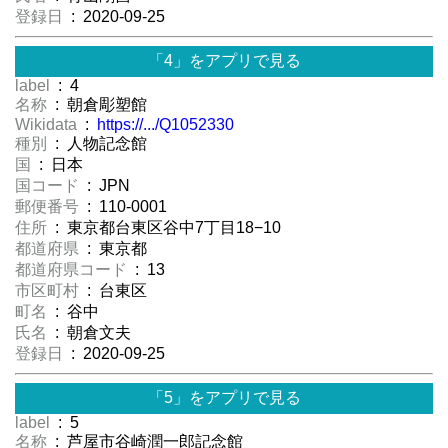
登録日
: 2020-09-25
「4」をアプリで見る
label
: 4
名称
: 朝倉彫塑館
Wikidata
:
https://.../Q1052330
種別
: 人物記念館
国
: 日本
国コード
: JPN
郵便番号
: 110-0001
住所
: 東京都台東区谷中7丁目18−10
都道府県
: 東京都
都道府県コード
: 13
市区町村
: 台東区
町名
: 谷中
氏名
: 朝倉文夫
登録日
: 2020-09-25
「5」をアプリで見る
label
: 5
名称
: 芦屋市谷崎潤一郎記念館