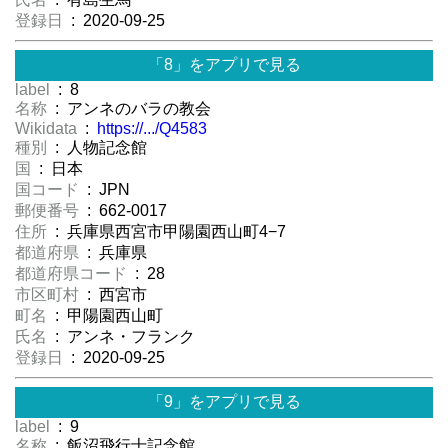
登録日
: 2020-09-25
「8」をアプリで見る
label
: 8
名称
: アンネのバラの教会
Wikidata
:
https://.../Q4583
種別
: 人物記念館
国
: 日本
国コード
: JPN
郵便番号
: 662-0017
住所
: 兵庫県西宮市甲陽園西山町4−7
都道府県
: 兵庫県
都道府県コード
: 28
市区町村
: 西宮市
町名
: 甲陽園西山町
氏名
: アンネ・フランク
登録日
: 2020-09-25
「9」をアプリで見る
label
: 9
名称
: 飯沼飛行士記念館