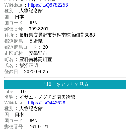
Wikidata
:
https://.../Q6782253
種別
: 人物記念館
国
: 日本
国コード
: JPN
郵便番号
: 399-8201
住所
: 長野県安曇野市豊科南穂高細萱3888
都道府県
: 長野県
都道府県コード
: 20
市区町村
: 安曇野市
町名
: 豊科南穂高細萱
氏名
: 飯沼正明
登録日
: 2020-09-25
「10」をアプリで見る
label
: 10
名称
: イサム・ノグチ庭園美術館
Wikidata
:
https://.../Q442628
種別
: 人物記念館
国
: 日本
国コード
: JPN
郵便番号
: 761-0121