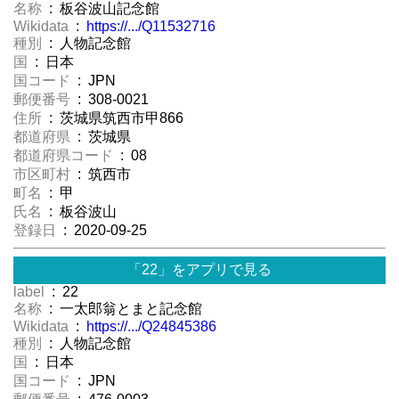
名称
: 板谷波山記念館
Wikidata
:
https://.../Q11532716
種別
: 人物記念館
国
: 日本
国コード
: JPN
郵便番号
: 308-0021
住所
: 茨城県筑西市甲866
都道府県
: 茨城県
都道府県コード
: 08
市区町村
: 筑西市
町名
: 甲
氏名
: 板谷波山
登録日
: 2020-09-25
「22」をアプリで見る
label
: 22
名称
: 一太郎翁とまと記念館
Wikidata
:
https://.../Q24845386
種別
: 人物記念館
国
: 日本
国コード
: JPN