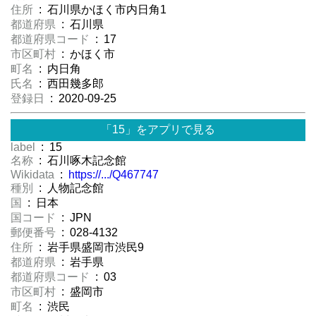
住所
: 石川県かほく市内日角1
都道府県
: 石川県
都道府県コード
: 17
市区町村
: かほく市
町名
: 内日角
氏名
: 西田幾多郎
登録日
: 2020-09-25
「15」をアプリで見る
label
: 15
名称
: 石川啄木記念館
Wikidata
:
https://.../Q467747
種別
: 人物記念館
国
: 日本
国コード
: JPN
郵便番号
: 028-4132
住所
: 岩手県盛岡市渋民9
都道府県
: 岩手県
都道府県コード
: 03
市区町村
: 盛岡市
町名
: 渋民