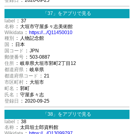
登録日
: 2020-09-25
「37」をアプリで見る
label
: 37
名称
: 大垣市守屋多々志美術館
Wikidata
:
https://.../Q11450010
種別
: 人物記念館
国
: 日本
国コード
: JPN
郵便番号
: 503-0887
住所
: 岐阜県大垣市郭町2丁目12
都道府県
: 岐阜県
都道府県コード
: 21
市区町村
: 大垣市
町名
: 郭町
氏名
: 守屋多々志
登録日
: 2020-09-25
「38」をアプリで見る
label
: 38
名称
: 太田垣士郎資料館
Wikidata
:
https://.../Q13099797