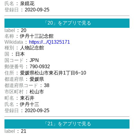
氏名
: 泉鏡花
登録日
: 2020-09-25
「20」をアプリで見る
label
: 20
名称
: 伊丹十三記念館
Wikidata
:
https://.../Q1325171
種別
: 人物記念館
国
: 日本
国コード
: JPN
郵便番号
: 790-0932
住所
: 愛媛県松山市東石井1丁目6−10
都道府県
: 愛媛県
都道府県コード
: 38
市区町村
: 松山市
町名
: 東石井
氏名
: 伊丹十三
登録日
: 2020-09-25
「21」をアプリで見る
label
: 21