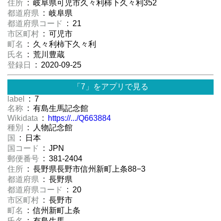
住所
: 岐阜県可児市久々利柿下久々利352
都道府県
: 岐阜県
都道府県コード
: 21
市区町村
: 可児市
町名
: 久々利柿下久々利
氏名
: 荒川豊蔵
登録日
: 2020-09-25
「7」をアプリで見る
label
: 7
名称
: 有島生馬記念館
Wikidata
:
https://.../Q663884
種別
: 人物記念館
国
: 日本
国コード
: JPN
郵便番号
: 381-2404
住所
: 長野県長野市信州新町上条88−3
都道府県
: 長野県
都道府県コード
: 20
市区町村
: 長野市
町名
: 信州新町上条
氏名
: 有島生馬