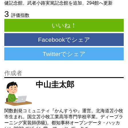
健記念館、武者小路実篤記念館を追加、294館へ更新
3
評価指数
いいね！
Facebookでシェア
Twitterでシェア
作成者
中山圭太郎
関数創発コミュニティ『かんすうや』運営。北海道苫小牧
市生まれ。国立苫小牧工業高等専門学校卒業。ディープラ
ーニング実装師(B級)。都知事杯オープンデータ・ハッカ