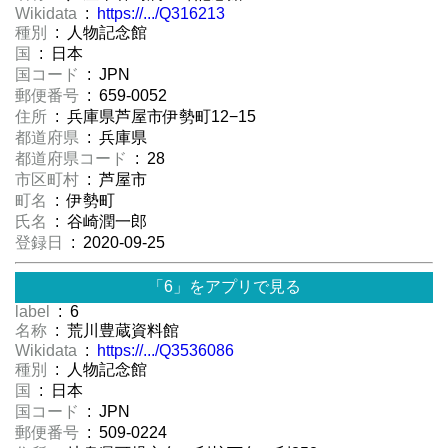
Wikidata
:
https://.../Q316213
種別
: 人物記念館
国
: 日本
国コード
: JPN
郵便番号
: 659-0052
住所
: 兵庫県芦屋市伊勢町12−15
都道府県
: 兵庫県
都道府県コード
: 28
市区町村
: 芦屋市
町名
: 伊勢町
氏名
: 谷崎潤一郎
登録日
: 2020-09-25
「6」をアプリで見る
label
: 6
名称
: 荒川豊蔵資料館
Wikidata
:
https://.../Q3536086
種別
: 人物記念館
国
: 日本
国コード
: JPN
郵便番号
: 509-0224