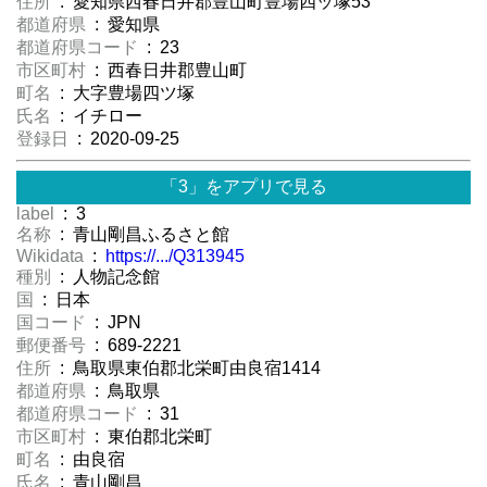
住所
: 愛知県西春日井郡豊山町豊場四ッ塚53
都道府県
: 愛知県
都道府県コード
: 23
市区町村
: 西春日井郡豊山町
町名
: 大字豊場四ツ塚
氏名
: イチロー
登録日
: 2020-09-25
「3」をアプリで見る
label
: 3
名称
: 青山剛昌ふるさと館
Wikidata
:
https://.../Q313945
種別
: 人物記念館
国
: 日本
国コード
: JPN
郵便番号
: 689-2221
住所
: 鳥取県東伯郡北栄町由良宿1414
都道府県
: 鳥取県
都道府県コード
: 31
市区町村
: 東伯郡北栄町
町名
: 由良宿
氏名
: 青山剛昌