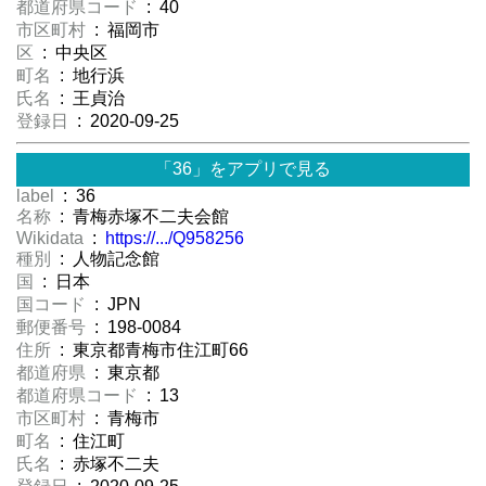
都道府県コード
: 40
市区町村
: 福岡市
区
: 中央区
町名
: 地行浜
氏名
: 王貞治
登録日
: 2020-09-25
「36」をアプリで見る
label
: 36
名称
: 青梅赤塚不二夫会館
Wikidata
:
https://.../Q958256
種別
: 人物記念館
国
: 日本
国コード
: JPN
郵便番号
: 198-0084
住所
: 東京都青梅市住江町66
都道府県
: 東京都
都道府県コード
: 13
市区町村
: 青梅市
町名
: 住江町
氏名
: 赤塚不二夫