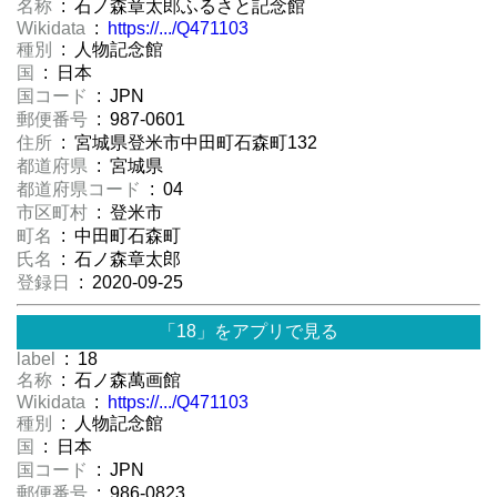
名称
: 石ノ森章太郎ふるさと記念館
Wikidata
:
https://.../Q471103
種別
: 人物記念館
国
: 日本
国コード
: JPN
郵便番号
: 987-0601
住所
: 宮城県登米市中田町石森町132
都道府県
: 宮城県
都道府県コード
: 04
市区町村
: 登米市
町名
: 中田町石森町
氏名
: 石ノ森章太郎
登録日
: 2020-09-25
「18」をアプリで見る
label
: 18
名称
: 石ノ森萬画館
Wikidata
:
https://.../Q471103
種別
: 人物記念館
国
: 日本
国コード
: JPN
郵便番号
: 986-0823