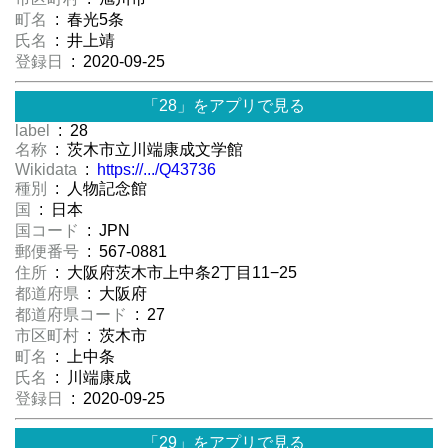
町名
: 春光5条
氏名
: 井上靖
登録日
: 2020-09-25
「28」をアプリで見る
label
: 28
名称
: 茨木市立川端康成文学館
Wikidata
:
https://.../Q43736
種別
: 人物記念館
国
: 日本
国コード
: JPN
郵便番号
: 567-0881
住所
: 大阪府茨木市上中条2丁目11−25
都道府県
: 大阪府
都道府県コード
: 27
市区町村
: 茨木市
町名
: 上中条
氏名
: 川端康成
登録日
: 2020-09-25
「29」をアプリで見る