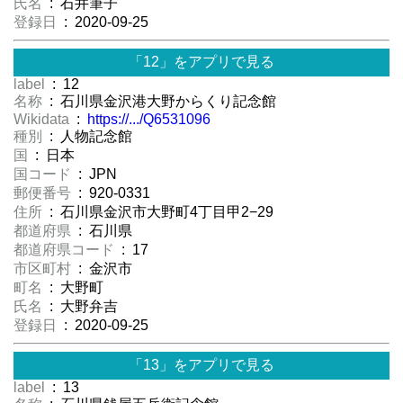
氏名
: 石井筆子
登録日
: 2020-09-25
「12」をアプリで見る
label
: 12
名称
: 石川県金沢港大野からくり記念館
Wikidata
:
https://.../Q6531096
種別
: 人物記念館
国
: 日本
国コード
: JPN
郵便番号
: 920-0331
住所
: 石川県金沢市大野町4丁目甲2−29
都道府県
: 石川県
都道府県コード
: 17
市区町村
: 金沢市
町名
: 大野町
氏名
: 大野弁吉
登録日
: 2020-09-25
「13」をアプリで見る
label
: 13