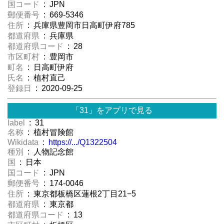
国コード
: JPN
郵便番号
: 669-5346
住所
: 兵庫県豊岡市日高町伊府785
都道府県
: 兵庫県
都道府県コード
: 28
市区町村
: 豊岡市
町名
: 日高町伊府
氏名
: 植村直己
登録日
: 2020-09-25
「31」をアプリで見る
label
: 31
名称
: 植村冒険館
Wikidata
:
https://.../Q1322504
種別
: 人物記念館
国
: 日本
国コード
: JPN
郵便番号
: 174-0046
住所
: 東京都板橋区蓮根2丁目21−5
都道府県
: 東京都
都道府県コード
: 13