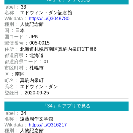
label
: 33
名称
: エドウィン・ダン記念館
Wikidata
:
https://.../Q3048780
種別
: 人物記念館
国
: 日本
国コード
: JPN
郵便番号
: 005-0015
住所
: 北海道札幌市南区真駒内泉町1丁目6
都道府県
: 北海道
都道府県コード
: 01
市区町村
: 札幌市
区
: 南区
町名
: 真駒内泉町
氏名
: エドウィン・ダン
登録日
: 2020-09-25
「34」をアプリで見る
label
: 34
名称
: 遠藤周作文学館
Wikidata
:
https://.../Q316217
種別
: 人物記念館