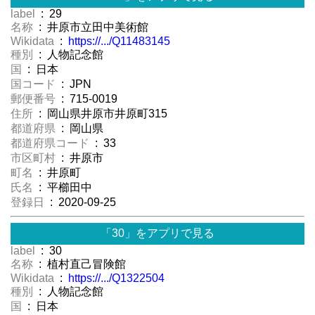
label
: 29
名称
: 井原市立田中美術館
Wikidata
:
https://.../Q11483145
種別
: 人物記念館
国
: 日本
国コード
: JPN
郵便番号
: 715-0019
住所
: 岡山県井原市井原町315
都道府県
: 岡山県
都道府県コード
: 33
市区町村
: 井原市
町名
: 井原町
氏名
: 平櫛田中
登録日
: 2020-09-25
「30」をアプリで見る
label
: 30
名称
: 植村直己冒険館
Wikidata
:
https://.../Q1322504
種別
: 人物記念館
国
: 日本