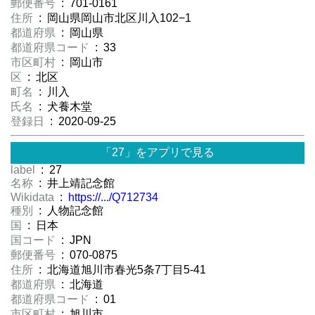
郵便番号
: 701-0161
住所
: 岡山県岡山市北区川入102−1
都道府県
: 岡山県
都道府県コード
: 33
市区町村
: 岡山市
区
: 北区
町名
: 川入
氏名
: 犬養木堂
登録日
: 2020-09-25
「27」をアプリで見る
label
: 27
名称
: 井上靖記念館
Wikidata
:
https://.../Q712734
種別
: 人物記念館
国
: 日本
国コード
: JPN
郵便番号
: 070-0875
住所
: 北海道旭川市春光5条7丁目5-41
都道府県
: 北海道
都道府県コード
: 01
市区町村
: 旭川市