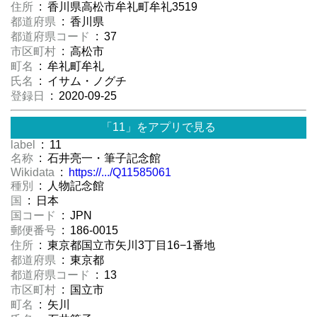
住所
: 香川県高松市牟礼町牟礼3519
都道府県
: 香川県
都道府県コード
: 37
市区町村
: 高松市
町名
: 牟礼町牟礼
氏名
: イサム・ノグチ
登録日
: 2020-09-25
「11」をアプリで見る
label
: 11
名称
: 石井亮一・筆子記念館
Wikidata
:
https://.../Q11585061
種別
: 人物記念館
国
: 日本
国コード
: JPN
郵便番号
: 186-0015
住所
: 東京都国立市矢川3丁目16−1番地
都道府県
: 東京都
都道府県コード
: 13
市区町村
: 国立市
町名
: 矢川