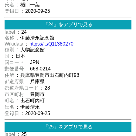
氏名
: 樋口一葉
登録日
: 2020-09-25
「24」をアプリで見る
label
: 24
名称
: 伊藤清永記念館
Wikidata
:
https://.../Q11380270
種別
: 人物記念館
国
: 日本
国コード
: JPN
郵便番号
: 668-0214
住所
: 兵庫県豊岡市出石町内町98
都道府県
: 兵庫県
都道府県コード
: 28
市区町村
: 豊岡市
町名
: 出石町内町
氏名
: 伊藤清永
登録日
: 2020-09-25
「25」をアプリで見る
label
: 25