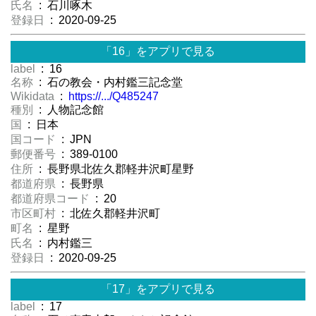
氏名
: 石川啄木
登録日
: 2020-09-25
「16」をアプリで見る
label
: 16
名称
: 石の教会・内村鑑三記念堂
Wikidata
:
https://.../Q485247
種別
: 人物記念館
国
: 日本
国コード
: JPN
郵便番号
: 389-0100
住所
: 長野県北佐久郡軽井沢町星野
都道府県
: 長野県
都道府県コード
: 20
市区町村
: 北佐久郡軽井沢町
町名
: 星野
氏名
: 内村鑑三
登録日
: 2020-09-25
「17」をアプリで見る
label
: 17