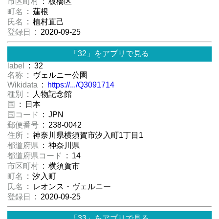
市区町村
: 板橋区
町名
: 蓮根
氏名
: 植村直己
登録日
: 2020-09-25
「32」をアプリで見る
label
: 32
名称
: ヴェルニー公園
Wikidata
:
https://.../Q3091714
種別
: 人物記念館
国
: 日本
国コード
: JPN
郵便番号
: 238-0042
住所
: 神奈川県横須賀市汐入町1丁目1
都道府県
: 神奈川県
都道府県コード
: 14
市区町村
: 横須賀市
町名
: 汐入町
氏名
: レオンス・ヴェルニー
登録日
: 2020-09-25
「33」をアプリで見る