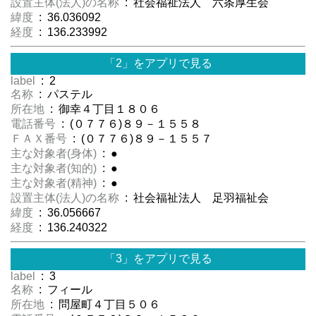
設置主体(法人)の名称
: 社会福祉法人 六条厚生会
緯度
: 36.036092
経度
: 136.233992
「2」をアプリで見る
label
: 2
名称
: パステル
所在地
: 御幸４丁目１８０６
電話番号
: (０７７６)８９－１５５８
ＦＡＸ番号
: (０７７６)８９－１５５７
主な対象者(身体)
: ●
主な対象者(知的)
: ●
主な対象者(精神)
: ●
設置主体(法人)の名称
: 社会福祉法人 足羽福祉会
緯度
: 36.056667
経度
: 136.240322
「3」をアプリで見る
label
: 3
名称
: フィール
所在地
: 問屋町４丁目５０６