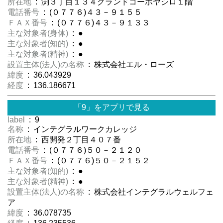
所在地
: 渕３丁目１３４グランドコーポヤシロ１階
電話番号
: (０７７６)４３－９１５５
ＦＡＸ番号
: (０７７６)４３－９１３３
主な対象者(身体)
: ●
主な対象者(知的)
: ●
主な対象者(精神)
: ●
設置主体(法人)の名称
: 株式会社エル・ローズ
緯度
: 36.043929
経度
: 136.186671
「9」をアプリで見る
label
: 9
名称
: インテグラルワークカレッジ
所在地
: 西開発２丁目４０７番
電話番号
: (０７７６)５０－２１２０
ＦＡＸ番号
: (０７７６)５０－２１５２
主な対象者(知的)
: ●
主な対象者(精神)
: ●
設置主体(法人)の名称
: 株式会社インテグラルウェルフェ
ア
緯度
: 36.078735