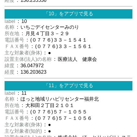
経度
: 136.235536
「10」をアプリで見る
label
: 10
名称
: いちごデイセンターみのり
所在地
: 月見４丁目３－２９
電話番号
: (０７７６)３３－１５４１
ＦＡＸ番号
: (０７７６)３３－１５６１
主な対象者(身体)
: ●
設置主体(法人)の名称
: 医療法人 健康会
緯度
: 36.047972
経度
: 136.203623
「11」をアプリで見る
label
: 11
名称
: ほっと地域リハビリセンター福井北
所在地
: 大和田２丁目２１０１
電話番号
: (０７７６)５７－１０５５
ＦＡＸ番号
: (０７７６)５７－１０５６
主な対象者(身体)
: ●
主な対象者(知的)
: ●