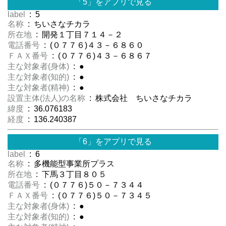
「5」をアプリで見る
label
: 5
名称
: ちいさなチカラ
所在地
: 開発１丁目７１４－２
電話番号
: (０７７６)４３－６８６０
ＦＡＸ番号
: (０７７６)４３－６８６７
主な対象者(身体)
: ●
主な対象者(知的)
: ●
主な対象者(精神)
: ●
設置主体(法人)の名称
: 株式会社 ちいさなチカラ
緯度
: 36.076183
経度
: 136.240387
「6」をアプリで見る
label
: 6
名称
: 多機能型事業所プラス
所在地
: 下馬３丁目８０５
電話番号
: (０７７６)５０－７３４４
ＦＡＸ番号
: (０７７６)５０－７３４５
主な対象者(身体)
: ●
主な対象者(知的)
: ●