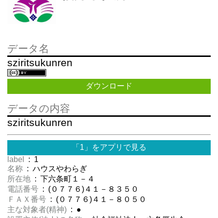
データ名
sziritsukunren
ダウンロード
データの内容
sziritsukunren
「1」をアプリで見る
label
: 1
名称
: ハウスやわらぎ
所在地
: 下六条町１－４
電話番号
: (０７７６)４１－８３５０
ＦＡＸ番号
: (０７７６)４１－８０５０
主な対象者(精神)
: ●