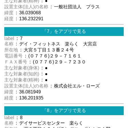
主な対象者(精神)
: ●
設置主体(法人)の名称
: 一般社団法人 プラス
緯度
: 36.039068
経度
: 136.232291
「7」をアプリで見る
label
: 7
名称
: デイ・フィットネス 楽らく 大宮店
所在地
: 大宮５丁目１３番２４号
電話番号
: (０７７６)２９－７１６１
ＦＡＸ番号
: (０７７６)２９－７２３０
主な対象者(身体)
: ●
主な対象者(知的)
: ●
主な対象者(精神)
: ●
設置主体(法人)の名称
: 株式会社エル・ローズ
緯度
: 36.081949
経度
: 136.201935
「8」をアプリで見る
label
: 8
名称
: デイサービスセンター 楽らく