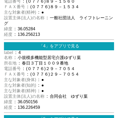
電話番号
: (０７７６)８９－１５６０
ＦＡＸ番号
: (０７７６)８９－１５３４
主な対象者(精神)
: ●
設置主体(法人)の名称
: 一般社団法人 ライフトレーニン
グ
緯度
: 36.05284
経度
: 136.256213
「4」をアプリで見る
label
: 4
名称
: 小規模多機能型居宅介護ゆずり葉
所在地
: 春日３丁目１００９番地
電話番号
: (０７７６)２９－７０５４
ＦＡＸ番号
: (０７７６)２９－７０５４
主な対象者(身体)
: ●
主な対象者(知的)
: ●
主な対象者(精神)
: ●
設置主体(法人)の名称
: 合同会社 ゆずり葉
緯度
: 36.050156
経度
: 136.226459