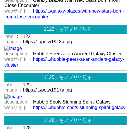
description
: Galaxy Blazes With New Stars Born From
Close Encounter
webサイト
:
https://.../galaxy-blazes-with-new-stars-born-
from-close-encounter
「1122」をアプリで見る
label
: 1122
image
: https://.../potw1918a.jpg
description
: Hubble Peers at an Ancient Galaxy Cluster
webサイト
:
https://.../hubble-peers-at-an-ancient-galaxy-
cluster
「1125」をアプリで見る
label
: 1125
image
: https://.../potw1917a.jpg
description
: Hubble Spots Stunning Spiral Galaxy
webサイト
:
https://.../hubble-spots-stunning-spiral-galaxy
「1128」をアプリで見る
label
: 1128