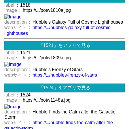
label
: 1518
image
: https://.../potw1810a.jpg
description
: Hubble's Galaxy Full of Cosmic Lighthouses
webサイト
:
https://.../hubbles-galaxy-full-of-cosmic-
lighthouses
「1521」をアプリで見る
label
: 1521
image
: https://.../potw1809a.jpg
description
: Hubble's Frenzy of Stars
webサイト
:
https://.../hubbles-frenzy-of-stars
「1524」をアプリで見る
label
: 1524
image
: https://.../potw1148a.jpg
description
: Hubble Finds the Calm after the Galactic
Storm
webサイト
:
https://.../hubble-finds-the-calm-after-the-
galactic-storm