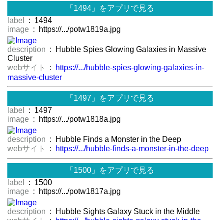
「1494」をアプリで見る
label
: 1494
image
: https://.../potw1819a.jpg
description
: Hubble Spies Glowing Galaxies in Massive
Cluster
webサイト
:
https://.../hubble-spies-glowing-galaxies-in-
massive-cluster
「1497」をアプリで見る
label
: 1497
image
: https://.../potw1818a.jpg
description
: Hubble Finds a Monster in the Deep
webサイト
:
https://.../hubble-finds-a-monster-in-the-deep
「1500」をアプリで見る
label
: 1500
image
: https://.../potw1817a.jpg
description
: Hubble Sights Galaxy Stuck in the Middle