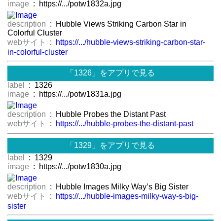
image
: https://.../potw1832a.jpg
description
: Hubble Views Striking Carbon Star in
Colorful Cluster
webサイト
:
https://.../hubble-views-striking-carbon-star-
in-colorful-cluster
「1326」をアプリで見る
label
: 1326
image
: https://.../potw1831a.jpg
description
: Hubble Probes the Distant Past
webサイト
:
https://.../hubble-probes-the-distant-past
「1329」をアプリで見る
label
: 1329
image
: https://.../potw1830a.jpg
description
: Hubble Images Milky Way’s Big Sister
webサイト
:
https://.../hubble-images-milky-way-s-big-
sister