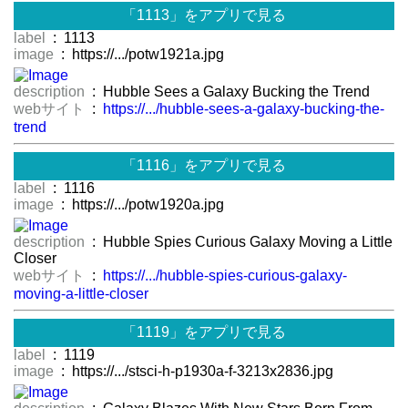
「1113」をアプリで見る
label
: 1113
image
: https://.../potw1921a.jpg
description
: Hubble Sees a Galaxy Bucking the Trend
webサイト
:
https://.../hubble-sees-a-galaxy-bucking-the-
trend
「1116」をアプリで見る
label
: 1116
image
: https://.../potw1920a.jpg
description
: Hubble Spies Curious Galaxy Moving a Little
Closer
webサイト
:
https://.../hubble-spies-curious-galaxy-
moving-a-little-closer
「1119」をアプリで見る
label
: 1119
image
: https://.../stsci-h-p1930a-f-3213x2836.jpg