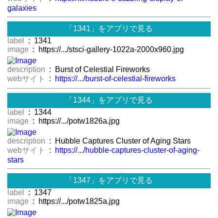
galaxies
「1341」をアプリで見る
label
: 1341
image
: https://.../stsci-gallery-1022a-2000x960.jpg
description
: Burst of Celestial Fireworks
webサイト
:
https://.../burst-of-celestial-fireworks
「1344」をアプリで見る
label
: 1344
image
: https://.../potw1826a.jpg
description
: Hubble Captures Cluster of Aging Stars
webサイト
:
https://.../hubble-captures-cluster-of-aging-
stars
「1347」をアプリで見る
label
: 1347
image
: https://.../potw1825a.jpg