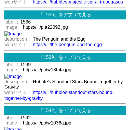
webサイト
:
https://.../hubbles-majestic-spiral-in-pegasus
「1536」をアプリで見る
label
: 1536
image
: https://.../pia22092.jpg
description
: The Penguin and the Egg
webサイト
:
https://.../the-penguin-and-the-egg
「1539」をアプリで見る
label
: 1539
image
: https://.../potw1804a.jpg
description
: Hubble's Standout Stars Bound Together by
Gravity
webサイト
:
https://.../hubbles-standout-stars-bound-
together-by-gravity
「1542」をアプリで見る
label
: 1542
image
: https://.../potw1036a.jpg