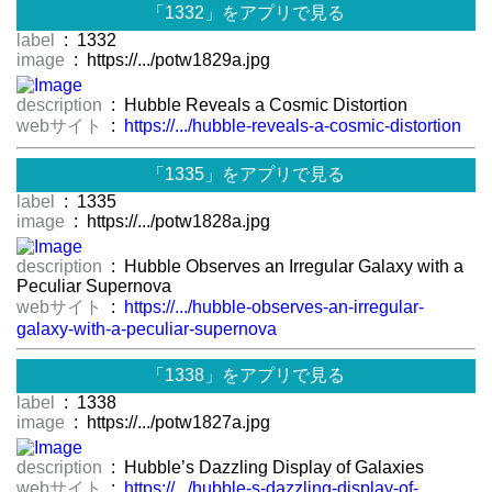
「1332」をアプリで見る
label
: 1332
image
: https://.../potw1829a.jpg
description
: Hubble Reveals a Cosmic Distortion
webサイト
:
https://.../hubble-reveals-a-cosmic-distortion
「1335」をアプリで見る
label
: 1335
image
: https://.../potw1828a.jpg
description
: Hubble Observes an Irregular Galaxy with a
Peculiar Supernova
webサイト
:
https://.../hubble-observes-an-irregular-
galaxy-with-a-peculiar-supernova
「1338」をアプリで見る
label
: 1338
image
: https://.../potw1827a.jpg
description
: Hubble’s Dazzling Display of Galaxies
webサイト
:
https://.../hubble-s-dazzling-display-of-