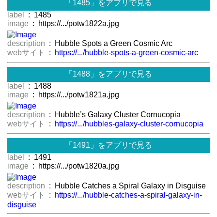
「1485」をアプリで見る
label
: 1485
image
: https://.../potw1822a.jpg
description
: Hubble Spots a Green Cosmic Arc
webサイト
:
https://.../hubble-spots-a-green-cosmic-arc
「1488」をアプリで見る
label
: 1488
image
: https://.../potw1821a.jpg
description
: Hubble’s Galaxy Cluster Cornucopia
webサイト
:
https://.../hubbles-galaxy-cluster-cornucopia
「1491」をアプリで見る
label
: 1491
image
: https://.../potw1820a.jpg
description
: Hubble Catches a Spiral Galaxy in Disguise
webサイト
:
https://.../hubble-catches-a-spiral-galaxy-in-
disguise