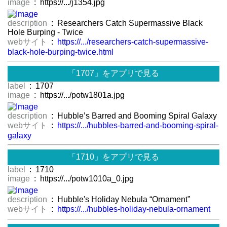
image
: https://.../j1354.jpg
description
: Researchers Catch Supermassive Black
Hole Burping - Twice
webサイト
:
https://.../researchers-catch-supermassive-
black-hole-burping-twice.html
「1707」をアプリで見る
label
: 1707
image
: https://.../potw1801a.jpg
description
: Hubble’s Barred and Booming Spiral Galaxy
webサイト
:
https://.../hubbles-barred-and-booming-spiral-
galaxy
「1710」をアプリで見る
label
: 1710
image
: https://.../potw1010a_0.jpg
description
: Hubble's Holiday Nebula “Ornament”
webサイト
:
https://.../hubbles-holiday-nebula-ornament