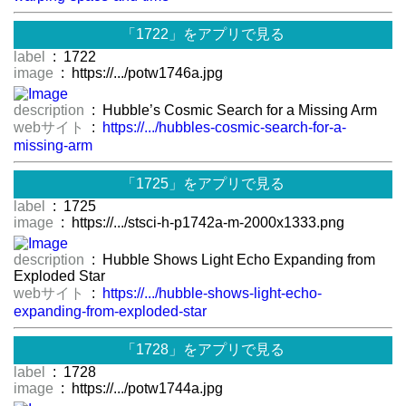
「1722」をアプリで見る
label
: 1722
image
: https://.../potw1746a.jpg
description
: Hubble’s Cosmic Search for a Missing Arm
webサイト
:
https://.../hubbles-cosmic-search-for-a-
missing-arm
「1725」をアプリで見る
label
: 1725
image
: https://.../stsci-h-p1742a-m-2000x1333.png
description
: Hubble Shows Light Echo Expanding from
Exploded Star
webサイト
:
https://.../hubble-shows-light-echo-
expanding-from-exploded-star
「1728」をアプリで見る
label
: 1728
image
: https://.../potw1744a.jpg