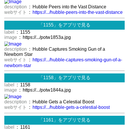
description
: Hubble Peers into the Vast Distance
webサイト
:
https://.../hubble-peers-into-the-vast-distance
「1155」をアプリで見る
label
: 1155
image
: https://.../potw1853a.jpg
description
: Hubble Captures Smoking Gun of a
Newborn Star
webサイト
:
https://.../hubble-captures-smoking-gun-of-a-
newborn-star
「1158」をアプリで見る
label
: 1158
image
: https://.../potw1844a.jpg
description
: Hubble Gets a Celestial Boost
webサイト
:
https://.../hubble-gets-a-celestial-boost
「1161」をアプリで見る
label
: 1161