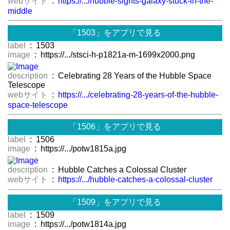
webサイト
:
https://.../hubble-sights-galaxy-stuck-in-the-
middle
「1503」をアプリで見る
label
: 1503
image
: https://.../stsci-h-p1821a-m-1699x2000.png
description
: Celebrating 28 Years of the Hubble Space
Telescope
webサイト
:
https://.../celebrating-28-years-of-the-hubble-
space-telescope
「1506」をアプリで見る
label
: 1506
image
: https://.../potw1815a.jpg
description
: Hubble Catches a Colossal Cluster
webサイト
:
https://.../hubble-catches-a-colossal-cluster
「1509」をアプリで見る
label
: 1509
image
: https://.../potw1814a.jpg