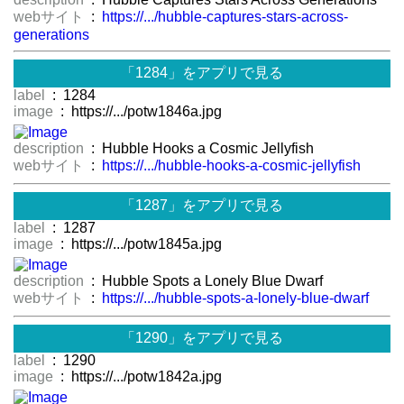
webサイト
:
https://.../hubble-captures-stars-across-
generations
「1284」をアプリで見る
label
: 1284
image
: https://.../potw1846a.jpg
description
: Hubble Hooks a Cosmic Jellyfish
webサイト
:
https://.../hubble-hooks-a-cosmic-jellyfish
「1287」をアプリで見る
label
: 1287
image
: https://.../potw1845a.jpg
description
: Hubble Spots a Lonely Blue Dwarf
webサイト
:
https://.../hubble-spots-a-lonely-blue-dwarf
「1290」をアプリで見る
label
: 1290
image
: https://.../potw1842a.jpg