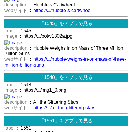
description
: Hubble’s Cartwheel
webサイト
:
https://.../hubble-s-cartwheel
「1545」をアプリで見る
label
: 1545
image
: https://.../potw1802a.jpg
description
: Hubble Weighs in on Mass of Three Million
Billion Suns
webサイト
:
https://.../hubble-weighs-in-on-mass-of-three-
million-billion-suns
「1548」をアプリで見る
label
: 1548
image
: https://.../img1_0.png
description
: All the Glittering Stars
webサイト
:
https://.../all-the-glittering-stars
「1551」をアプリで見る
label
: 1551