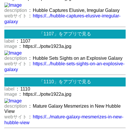
description
: Hubble Captures Elusive, Irregular Galaxy
webサイト
:
https://.../hubble-captures-elusive-irregular-
galaxy
「1107」をアプリで見る
label
: 1107
image
: https://.../potw1923a.jpg
description
: Hubble Sets Sights on an Explosive Galaxy
webサイト
:
https://.../hubble-sets-sights-on-an-explosive-
galaxy
「1110」をアプリで見る
label
: 1110
image
: https://.../potw1922a.jpg
description
: Mature Galaxy Mesmerizes in New Hubble
View
webサイト
:
https://.../mature-galaxy-mesmerizes-in-new-
hubble-view