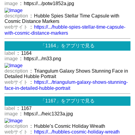
image
: https://.../potw1852a.jpg
description
: Hubble Spies Stellar Time Capsule with
Cosmic Distance Markers
webサイト
:
https://.../hubble-spies-stellar-time-capsule-
with-cosmic-distance-markers
「1164」をアプリで見る
label
: 1164
image
: https://.../m33.png
description
: Triangulum Galaxy Shows Stunning Face in
Detailed Hubble Portrait
webサイト
:
https://.../triangulum-galaxy-shows-stunning-
face-in-detailed-hubble-portrait
「1167」をアプリで見る
label
: 1167
image
: https://.../heic1323a.jpg
description
: Hubble’s Cosmic Holiday Wreath
webサイト
:
https://.../hubbles-cosmic-holiday-wreath