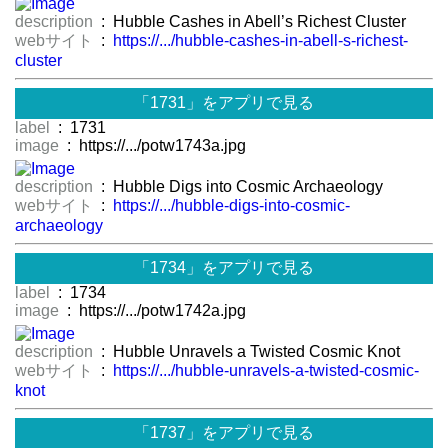
description
: Hubble Cashes in Abell’s Richest Cluster
webサイト
:
https://.../hubble-cashes-in-abell-s-richest-
cluster
「1731」をアプリで見る
label
: 1731
image
: https://.../potw1743a.jpg
description
: Hubble Digs into Cosmic Archaeology
webサイト
:
https://.../hubble-digs-into-cosmic-
archaeology
「1734」をアプリで見る
label
: 1734
image
: https://.../potw1742a.jpg
description
: Hubble Unravels a Twisted Cosmic Knot
webサイト
:
https://.../hubble-unravels-a-twisted-cosmic-
knot
「1737」をアプリで見る