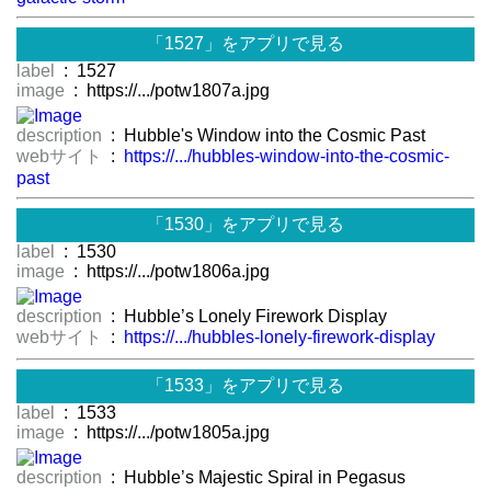
「1527」をアプリで見る
label
: 1527
image
: https://.../potw1807a.jpg
description
: Hubble's Window into the Cosmic Past
webサイト
:
https://.../hubbles-window-into-the-cosmic-
past
「1530」をアプリで見る
label
: 1530
image
: https://.../potw1806a.jpg
description
: Hubble’s Lonely Firework Display
webサイト
:
https://.../hubbles-lonely-firework-display
「1533」をアプリで見る
label
: 1533
image
: https://.../potw1805a.jpg
description
: Hubble’s Majestic Spiral in Pegasus