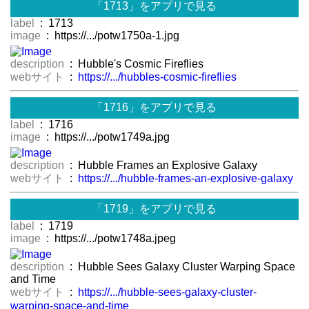
「1713」をアプリで見る
label
: 1713
image
: https://.../potw1750a-1.jpg
description
: Hubble's Cosmic Fireflies
webサイト
:
https://.../hubbles-cosmic-fireflies
「1716」をアプリで見る
label
: 1716
image
: https://.../potw1749a.jpg
description
: Hubble Frames an Explosive Galaxy
webサイト
:
https://.../hubble-frames-an-explosive-galaxy
「1719」をアプリで見る
label
: 1719
image
: https://.../potw1748a.jpeg
description
: Hubble Sees Galaxy Cluster Warping Space
and Time
webサイト
:
https://.../hubble-sees-galaxy-cluster-
warping-space-and-time