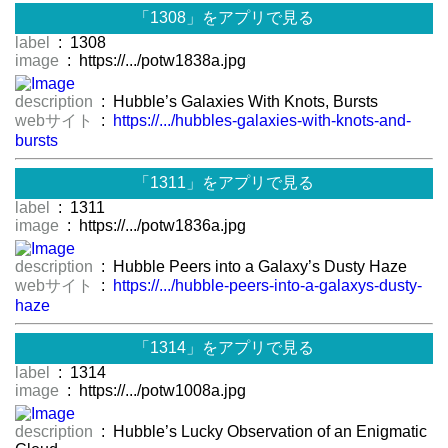
「1308」をアプリで見る
label
: 1308
image
: https://.../potw1838a.jpg
description
: Hubble’s Galaxies With Knots, Bursts
webサイト
:
https://.../hubbles-galaxies-with-knots-and-
bursts
「1311」をアプリで見る
label
: 1311
image
: https://.../potw1836a.jpg
description
: Hubble Peers into a Galaxy’s Dusty Haze
webサイト
:
https://.../hubble-peers-into-a-galaxys-dusty-
haze
「1314」をアプリで見る
label
: 1314
image
: https://.../potw1008a.jpg
description
: Hubble’s Lucky Observation of an Enigmatic