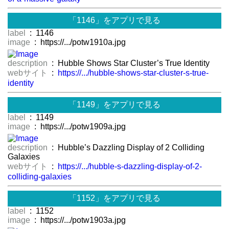
「1146」をアプリで見る
label
: 1146
image
: https://.../potw1910a.jpg
description
: Hubble Shows Star Cluster’s True Identity
webサイト
:
https://.../hubble-shows-star-cluster-s-true-
identity
「1149」をアプリで見る
label
: 1149
image
: https://.../potw1909a.jpg
description
: Hubble’s Dazzling Display of 2 Colliding
Galaxies
webサイト
:
https://.../hubble-s-dazzling-display-of-2-
colliding-galaxies
「1152」をアプリで見る
label
: 1152
image
: https://.../potw1903a.jpg