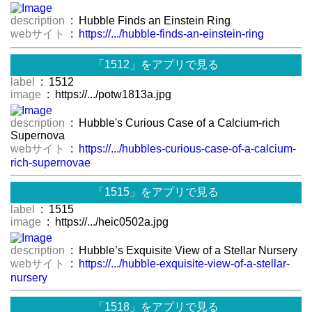
description
: Hubble Finds an Einstein Ring
webサイト
:
https://.../hubble-finds-an-einstein-ring
「1512」をアプリで見る
label
: 1512
image
: https://.../potw1813a.jpg
description
: Hubble's Curious Case of a Calcium-rich
Supernova
webサイト
:
https://.../hubbles-curious-case-of-a-calcium-
rich-supernovae
「1515」をアプリで見る
label
: 1515
image
: https://.../heic0502a.jpg
description
: Hubble’s Exquisite View of a Stellar Nursery
webサイト
:
https://.../hubble-exquisite-view-of-a-stellar-
nursery
「1518」をアプリで見る