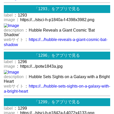
「1293」をアプリで見る
label
: 1293
image
: https://.../stsci-h-p1840a-f-4398x3982.png
description
: Hubble Reveals a Giant Cosmic 'Bat
Shadow'
webサイト
:
https://.../hubble-reveals-a-giant-cosmic-bat-
shadow
「1296」をアプリで見る
label
: 1296
image
: https://.../potw1843a.jpg
description
: Hubble Sets Sights on a Galaxy with a Bright
Heart
webサイト
:
https://.../hubble-sets-sights-on-a-galaxy-with-
a-bright-heart
「1299」をアプリで見る
label
: 1299
image
: https://.../stsci-h-p1842a-f-4072x4133.png