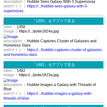
description
: Hubble Sees Galaxy With 3 Supernovas
webサイト
:
https://.../hubble-sees-galaxy-with-3-
supernovas
「1350」をアプリで見る
label
: 1350
image
: https://.../potw1824a.jpg
description
: Hubble Captures Cluster of Galaxies and
Homeless Stars
webサイト
:
https://.../hubble-captures-cluster-of-galaxies-
and-homeless-stars
「1482」をアプリで見る
label
: 1482
image
: https://.../potw1823a.jpg
description
: Hubble Images a Galaxy with Threads of
Blue
webサイト
:
https://.../hubble-images-a-galaxy-with-
threads-of-blue