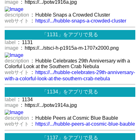
image
: https://.../potw1916a.jpg
description
: Hubble Snaps a Crowded Cluster
webサイト
:
https://.../hubble-snaps-a-crowded-cluster
「1131」をアプリで見る
label
: 1131
image
: https://.../stsci-h-p1915a-m-1707x2000.png
description
: Hubble Celebrates 29th Anniversary with a
Colorful Look at the Southern Crab Nebula
webサイト
:
https://.../hubble-celebrates-29th-anniversary-
with-a-colorful-look-at-the-southern-crab-nebula
「1134」をアプリで見る
label
: 1134
image
: https://.../potw1914a.jpg
description
: Hubble Peers at Cosmic Blue Bauble
webサイト
:
https://.../hubble-peers-at-cosmic-blue-bauble
「1137」をアプリで見る