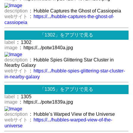
description
: Hubble Captures the Ghost of Cassiopeia
webサイト
:
https://.../hubble-captures-the-ghost-of-
cassiopeia
「1302」をアプリで見る
label
: 1302
image
: https://.../potw1840a.jpg
description
: Hubble Spies Glittering Star Cluster in
Nearby Galaxy
webサイト
:
https://.../hubble-spies-glittering-star-cluster-
in-nearby-galaxy
「1305」をアプリで見る
label
: 1305
image
: https://.../potw1839a.jpg
description
: Hubble’s Warped View of the Universe
webサイト
:
https://.../hubbles-warped-view-of-the-
universe