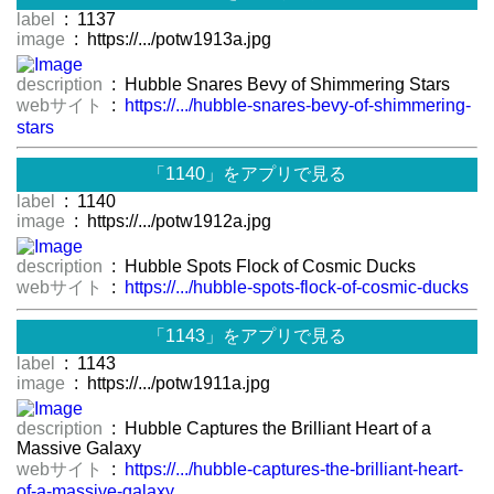
label
: 1137
image
: https://.../potw1913a.jpg
description
: Hubble Snares Bevy of Shimmering Stars
webサイト
:
https://.../hubble-snares-bevy-of-shimmering-
stars
「1140」をアプリで見る
label
: 1140
image
: https://.../potw1912a.jpg
description
: Hubble Spots Flock of Cosmic Ducks
webサイト
:
https://.../hubble-spots-flock-of-cosmic-ducks
「1143」をアプリで見る
label
: 1143
image
: https://.../potw1911a.jpg
description
: Hubble Captures the Brilliant Heart of a
Massive Galaxy
webサイト
:
https://.../hubble-captures-the-brilliant-heart-
of-a-massive-galaxy