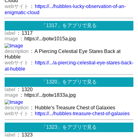
Cloud
webサイト
:
https://.../hubbles-lucky-observation-of-an-
enigmatic-cloud
「1317」をアプリで見る
label
: 1317
image
: https://.../potw1015a.jpg
description
: A Piercing Celestial Eye Stares Back at
Hubble
webサイト
:
https://.../a-piercing-celestial-eye-stares-back-
at-hubble
「1320」をアプリで見る
label
: 1320
image
: https://.../potw1833a.jpg
description
: Hubble’s Treasure Chest of Galaxies
webサイト
:
https://.../hubbles-treasure-chest-of-galaxies
「1323」をアプリで見る
label
: 1323