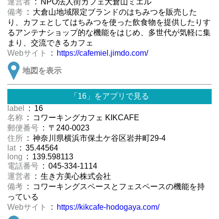
運営者
: NPO法人街カフェ大倉山ミエル
備考
: 大倉山地域限定ブランドのはちみつを販売した
り、カフェとしてはちみつを使った飲食物を提供したりす
るアンテナショップ的な機能をはじめ、多世代が気軽に集
まり、交流できるカフェ
Webサイト
:
https://cafemiel.jimdo.com/
地図を表示
「16」をアプリで見る
label
: 16
名称
: コワーキングカフェ KIKCAFE
郵便番号
: 〒240-0023
住所
: 神奈川県横浜市保土ケ谷区岩井町29-4
lat
: 35.44564
long
: 139.598113
電話番号
: 045-334-1114
運営者
: 生き方美心株式会社
備考
: コワーキングスペースとフェスペースの機能を持
っている
Webサイト
:
https://kikcafe-hodogaya.com/