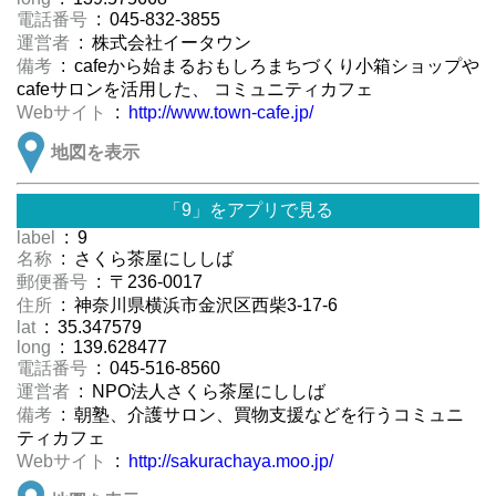
電話番号
: 045-832-3855
運営者
: 株式会社イータウン
備考
: cafeから始まるおもしろまちづくり小箱ショップや
cafeサロンを活用した、 コミュニティカフェ
Webサイト
:
http://www.town-cafe.jp/
地図を表示
「9」をアプリで見る
label
: 9
名称
: さくら茶屋にししば
郵便番号
: 〒236-0017
住所
: 神奈川県横浜市金沢区西柴3-17-6
lat
: 35.347579
long
: 139.628477
電話番号
: 045-516-8560
運営者
: NPO法人さくら茶屋にししば
備考
: 朝塾、介護サロン、買物支援などを行うコミュニ
ティカフェ
Webサイト
:
http://sakurachaya.moo.jp/