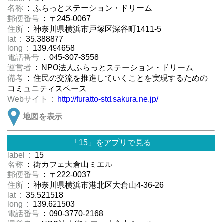
名称
: ふらっとステーション・ドリーム
郵便番号
: 〒245-0067
住所
: 神奈川県横浜市戸塚区深谷町1411-5
lat
: 35.388877
long
: 139.494658
電話番号
: 045-307-3558
運営者
: NPO法人ふらっとステーション・ドリーム
備考
: 住民の交流を推進していくことを実現するための
コミュニティスペース
Webサイト
:
http://furatto-std.sakura.ne.jp/
地図を表示
「15」をアプリで見る
label
: 15
名称
: 街カフェ大倉山ミエル
郵便番号
: 〒222-0037
住所
: 神奈川県横浜市港北区大倉山4-36-26
lat
: 35.521518
long
: 139.621503
電話番号
: 090-3770-2168