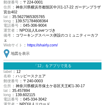
郵便番号
: 〒224-0001
住所
: 神奈川県横浜市都筑区中川1-17-22 ガーデンプラザ
宮台402
lat
: 35.5627965305765
long
: 139.571784608364
電話番号
: 045-306-9004
運営者
: NPO法人ILoveつづき
備考
: コワーキングスペース併設のコミュニティーカフ
ェ
Webサイト
:
https://shairly.com/
地図を表示
「12」をアプリで見る
label
: 12
名称
: ハッピースクエア
郵便番号
: 〒240-0003
住所
: 神奈川県横浜市保土ケ谷区天王町1-30-17
lat
: 35.457894
long
: 139.602115
電話番号
: 045-334-3042
運営者
: NPO法人リロード