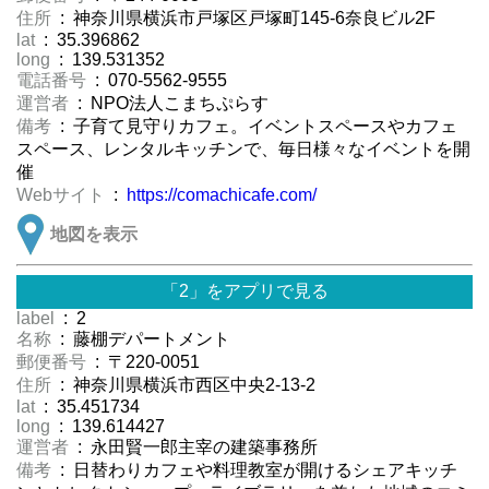
住所
: 神奈川県横浜市戸塚区戸塚町145-6奈良ビル2F
lat
: 35.396862
long
: 139.531352
電話番号
: 070-5562-9555
運営者
: NPO法人こまちぷらす
備考
: 子育て見守りカフェ。イベントスペースやカフェ
スペース、レンタルキッチンで、毎日様々なイベントを開
催
Webサイト
:
https://comachicafe.com/
地図を表示
「2」をアプリで見る
label
: 2
名称
: 藤棚デパートメント
郵便番号
: 〒220-0051
住所
: 神奈川県横浜市西区中央2-13-2
lat
: 35.451734
long
: 139.614427
運営者
: 永田賢一郎主宰の建築事務所
備考
: 日替わりカフェや料理教室が開けるシェアキッチ