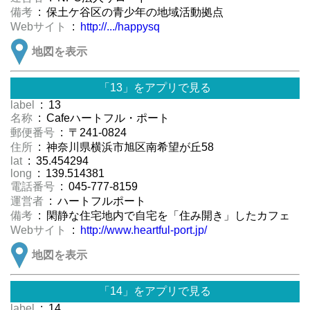
備考
: 保土ケ谷区の青少年の地域活動拠点
Webサイト
:
http://.../happysq
地図を表示
「13」をアプリで見る
label
: 13
名称
: Cafeハートフル・ポート
郵便番号
: 〒241-0824
住所
: 神奈川県横浜市旭区南希望が丘58
lat
: 35.454294
long
: 139.514381
電話番号
: 045-777-8159
運営者
: ハートフルポート
備考
: 閑静な住宅地内で自宅を「住み開き」したカフェ
Webサイト
:
http://www.heartful-port.jp/
地図を表示
「14」をアプリで見る
label
: 14