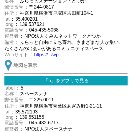
名称
: ふらっとステーション・とつか
郵便番号
: 〒244-0817
住所
: 神奈川県横浜市戸塚区吉田町104-1
lat
: 35.400201
long
: 139.537621
電話番号
: 045-435-5068
運営者
: NPO法人くみんネットワークとつか
備考
: ふらっと自由に立ち寄れ、さまざまな人が集い、
たくさんの出会いがあるコミュニティスペース
Webサイト
:
https://.../wp
地図を表示
「5」をアプリで見る
label
: 5
名称
: スペースナナ
郵便番号
: 〒225-0011
住所
: 神奈川県横浜市青葉区あざみ野1-21-11
lat
: 35.572193
long
: 139.551155
電話番号
: 045-482-6717
運営者
: NPO法人スペースナナ