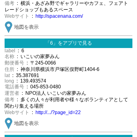
備考
: 横浜・あざみ野でギャラリーやカフェ、フェアト
レードショップもあるスペース
Webサイト
:
http://spacenana.com/
地図を表示
「6」をアプリで見る
label
: 6
名称
: いこいの家夢みん
郵便番号
: 〒245-0066
住所
: 神奈川県横浜市戸塚区俣野町1404-6
lat
: 35.387691
long
: 139.493574
電話番号
: 045-853-0480
運営者
: NPO法人 いこいの家夢みん
備考
: 多くの人々が利用者や様々なボランティアとして
関わり集える場所
Webサイト
:
http://.../?page_id=22
地図を表示