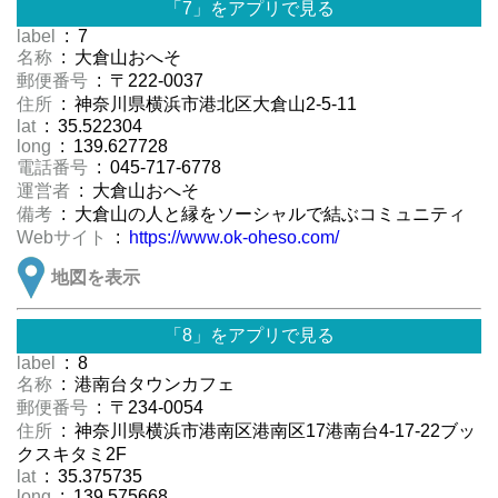
「7」をアプリで見る
label
: 7
名称
: 大倉山おへそ
郵便番号
: 〒222-0037
住所
: 神奈川県横浜市港北区大倉山2-5-11
lat
: 35.522304
long
: 139.627728
電話番号
: 045-717-6778
運営者
: 大倉山おへそ
備考
: 大倉山の人と縁をソーシャルで結ぶコミュニティ
Webサイト
:
https://www.ok-oheso.com/
地図を表示
「8」をアプリで見る
label
: 8
名称
: 港南台タウンカフェ
郵便番号
: 〒234-0054
住所
: 神奈川県横浜市港南区港南区17港南台4-17-22ブッ
クスキタミ2F
lat
: 35.375735
long
: 139.575668