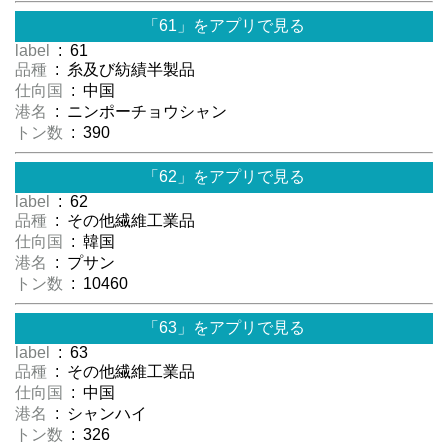
「61」をアプリで見る
label
: 61
品種
: 糸及び紡績半製品
仕向国
: 中国
港名
: ニンポーチョウシャン
トン数
: 390
「62」をアプリで見る
label
: 62
品種
: その他繊維工業品
仕向国
: 韓国
港名
: プサン
トン数
: 10460
「63」をアプリで見る
label
: 63
品種
: その他繊維工業品
仕向国
: 中国
港名
: シャンハイ
トン数
: 326