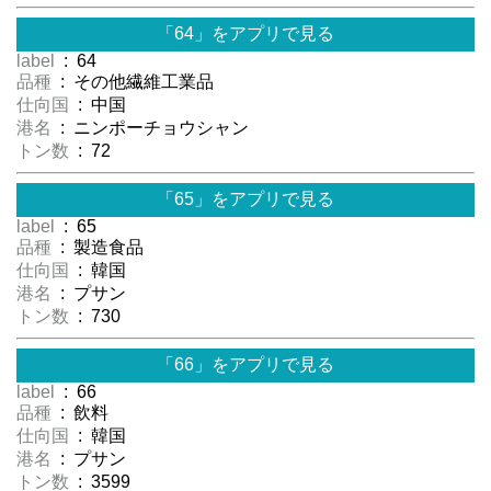
「64」をアプリで見る
label
: 64
品種
: その他繊維工業品
仕向国
: 中国
港名
: ニンポーチョウシャン
トン数
: 72
「65」をアプリで見る
label
: 65
品種
: 製造食品
仕向国
: 韓国
港名
: プサン
トン数
: 730
「66」をアプリで見る
label
: 66
品種
: 飲料
仕向国
: 韓国
港名
: プサン
トン数
: 3599