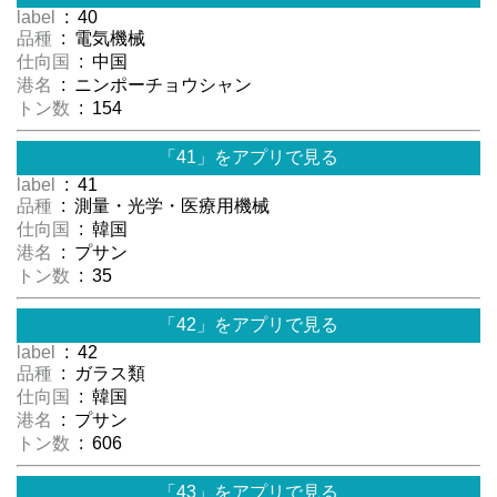
label
: 40
品種
: 電気機械
仕向国
: 中国
港名
: ニンポーチョウシャン
トン数
: 154
「41」をアプリで見る
label
: 41
品種
: 測量・光学・医療用機械
仕向国
: 韓国
港名
: プサン
トン数
: 35
「42」をアプリで見る
label
: 42
品種
: ガラス類
仕向国
: 韓国
港名
: プサン
トン数
: 606
「43」をアプリで見る