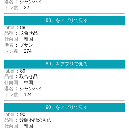
港名
: シャンハイ
トン数
: 22
「88」をアプリで見る
label
: 88
品種
: 取合せ品
仕向国
: 韓国
港名
: プサン
トン数
: 274
「89」をアプリで見る
label
: 89
品種
: 取合せ品
仕向国
: 中国
港名
: シャンハイ
トン数
: 124
「90」をアプリで見る
label
: 90
品種
: 分類不能のもの
仕向国
: 韓国