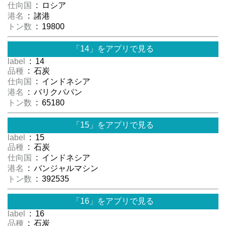
仕向国
: ロシア
港名
: 諸港
トン数
: 19800
「14」をアプリで見る
label
: 14
品種
: 石炭
仕向国
: インドネシア
港名
: バリクパパン
トン数
: 65180
「15」をアプリで見る
label
: 15
品種
: 石炭
仕向国
: インドネシア
港名
: バンジャルマシン
トン数
: 392535
「16」をアプリで見る
label
: 16
品種
: 石炭