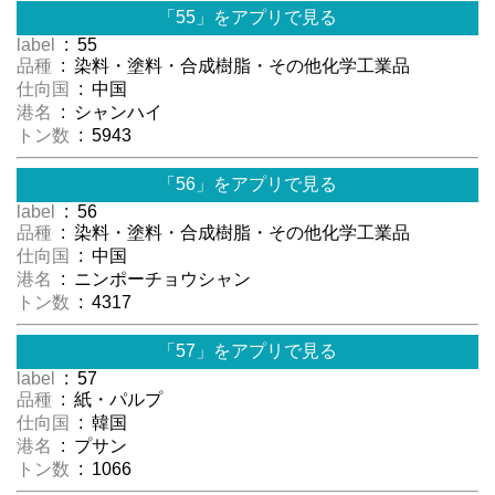
「55」をアプリで見る
label
: 55
品種
: 染料・塗料・合成樹脂・その他化学工業品
仕向国
: 中国
港名
: シャンハイ
トン数
: 5943
「56」をアプリで見る
label
: 56
品種
: 染料・塗料・合成樹脂・その他化学工業品
仕向国
: 中国
港名
: ニンポーチョウシャン
トン数
: 4317
「57」をアプリで見る
label
: 57
品種
: 紙・パルプ
仕向国
: 韓国
港名
: プサン
トン数
: 1066