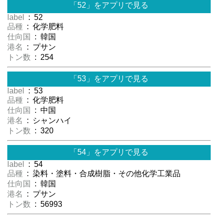
「52」をアプリで見る
label
: 52
品種
: 化学肥料
仕向国
: 韓国
港名
: プサン
トン数
: 254
「53」をアプリで見る
label
: 53
品種
: 化学肥料
仕向国
: 中国
港名
: シャンハイ
トン数
: 320
「54」をアプリで見る
label
: 54
品種
: 染料・塗料・合成樹脂・その他化学工業品
仕向国
: 韓国
港名
: プサン
トン数
: 56993