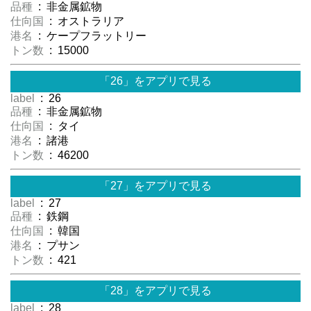
品種
: 非金属鉱物
仕向国
: オストラリア
港名
: ケープフラットリー
トン数
: 15000
「26」をアプリで見る
label
: 26
品種
: 非金属鉱物
仕向国
: タイ
港名
: 諸港
トン数
: 46200
「27」をアプリで見る
label
: 27
品種
: 鉄鋼
仕向国
: 韓国
港名
: プサン
トン数
: 421
「28」をアプリで見る
label
: 28