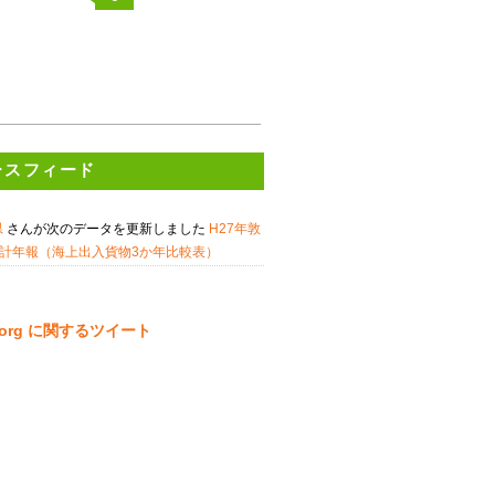
ースフィード
県
さんが次のデータを更新しました
H27年敦
計年報（海上出入貨物3か年比較表）
ta.org に関するツイート