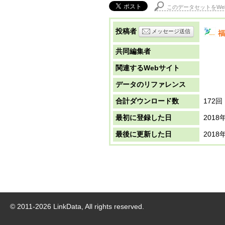
このデータセットをWe
投稿者
メッセージ送信
福
共同編集者
関連するWebサイト
データのリファレンス
合計ダウンロード数
172回
最初に登録した日
2018
最後に更新した日
2018
© 2011-
2026
LinkData, All rights reserved.