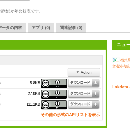
入貨物3か年比較表です。
データの内容
アプリ (0)
関連記事 (0)
ニュ
福井
賀港港湾統
Action
5.8KB
3
linkda
27.0KB
3
111.2KB
3
その他の形式のAPIリストを表示