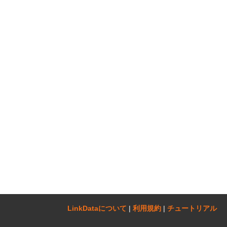
LinkDataについて‎
|
利用規約
|
チュートリアル