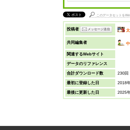
このデータセットをWe
投稿者
メッセージ送信
太
共同編集者
中
関連するWebサイト
データのリファレンス
合計ダウンロード数
230回
最初に登録した日
2018
最後に更新した日
2025