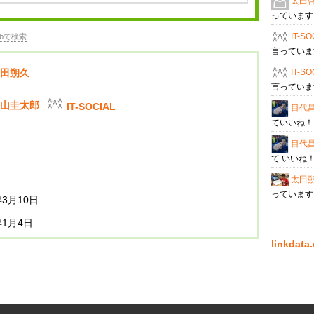
太田
っていま
IT-S
bで検索
言ってい
IT-S
田朔久
言ってい
山圭太郎
IT-SOCIAL
目代昌幸
ていいね
目代昌幸
て いいね
太田
っていま
年3月10日
年1月4日
linkda