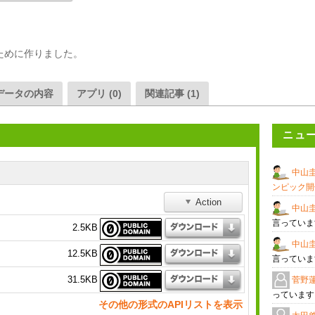
ために作りました。
データの内容
アプリ (0)
関連記事 (1)
ニュ
中山
ンピック開
Action
中山
言ってい
2.5KB
中山
12.5KB
言ってい
菅野
31.5KB
っていま
その他の形式のAPIリストを表示