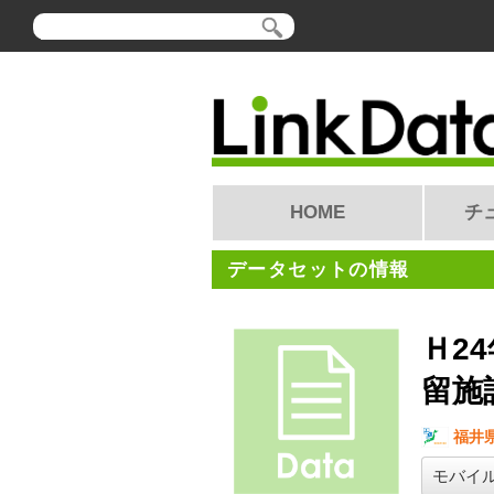
HOME
チ
データセットの情報
Ｈ2
留施
福井
モバイ