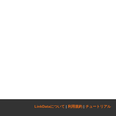
LinkDataについて‎
|
利用規約
|
チュートリアル