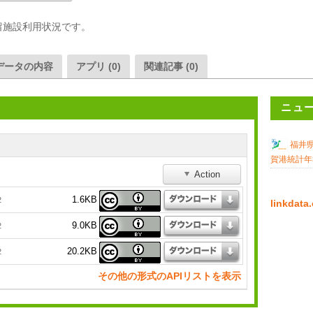
留施設利用状況です。
データの内容
アプリ (0)
関連記事 (0)
ニュ
福井
賀港統計年
Action
1.6KB
2
linkda
9.0KB
2
20.2KB
2
その他の形式のAPIリストを表示