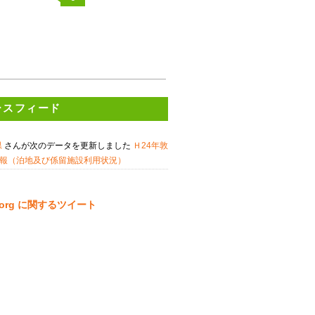
ースフィード
県
さんが次のデータを更新しました
Ｈ24年敦
報（泊地及び係留施設利用状況）
ta.org に関するツイート