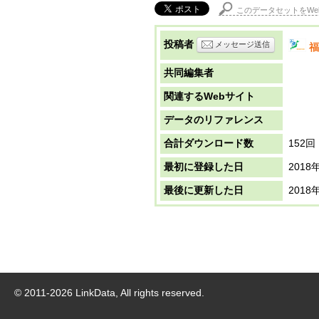
このデータセットをWe
投稿者
メッセージ送信
福
共同編集者
関連するWebサイト
データのリファレンス
合計ダウンロード数
152回
最初に登録した日
2018
最後に更新した日
2018
© 2011-
2026
LinkData, All rights reserved.