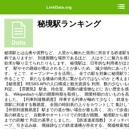
LinkData.org
秘境駅ランキング
秘境駅とは山奥や原野など、 人里から離れた箇所に所在する鉄道駅を
称でありますが、 到達困難な場所であるほど、 人はそこに魅力を感
欲求が駆り立てられたりもします。 秘境駅は、日常的な利用者がほ
ず、 駅やその路線が廃止されることが多いため、 減少傾向にあった
す。 そこで、オープンデータを活用し、 全ての駅を対象に秘境駅ラ
作ることで、 新たなる価値の発見に繋がるのではないのか と考えま
【秘境度】 RESAS APIの人口構成と観光資源を 利用、数の少ない
判定。 【雰囲気】 駅舎、待合室、周囲の建造物などに 古い歴史を
る。 Wikipediaから駅の開業時期を取得し、 開業時期の古いものを
ました。 【列車到達難易度】 停車する列車が極めて少なく、 鉄道
境駅に到達する難易度。 全国の時刻表の上りをカウントして 集計し
【外部到達難易度】 駅までの道が無い場合が最も高く、 次いで歩道
装の林道など、 自動車やオートバイでの到達が困難。 秘境駅から最
までの距離で 判定の基準としました。 【鉄道遺産指数】 スイッチ
ープ、引き込み線、 廃線跡などの鉄道遺構が存在する。 廃墟検索地