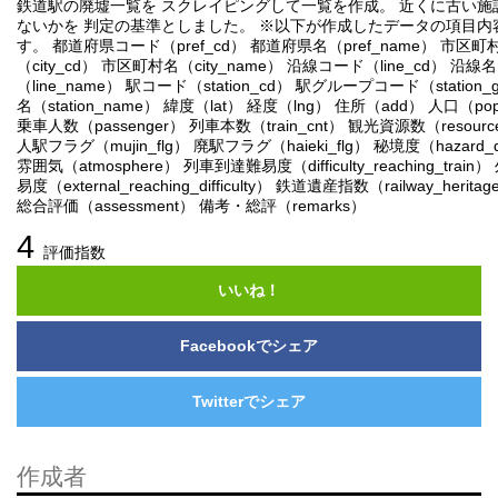
鉄道駅の廃墟一覧を スクレイピングして一覧を作成。 近くに古い施
ないかを 判定の基準としました。 ※以下が作成したデータの項目内
す。 都道府県コード（pref_cd） 都道府県名（pref_name） 市区
（city_cd） 市区町村名（city_name） 沿線コード（line_cd） 沿線名
（line_name） 駅コード（station_cd） 駅グループコード（station_
名（station_name） 緯度（lat） 経度（lng） 住所（add） 人口（popu
乗車人数（passenger） 列車本数（train_cnt） 観光資源数（resource
人駅フラグ（mujin_flg） 廃駅フラグ（haieki_flg） 秘境度（hazard_d
雰囲気（atmosphere） 列車到達難易度（difficulty_reaching_trai
易度（external_reaching_difficulty） 鉄道遺産指数（railway_heritag
総合評価（assessment） 備考・総評（remarks）
4
評価指数
いいね！
Facebookでシェア
Twitterでシェア
作成者