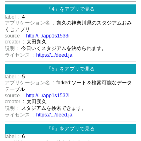
「4」をアプリで見る
label
: 4
アプリケーション名
: 朔久の神奈川県のスタジアムおみ
くじアプリ
source
:
http://.../app1s1533i
creator
: 太田朔久
説明
: 今日いくスタジアムを決められます。
ライセンス
:
https://.../deed.ja
「5」をアプリで見る
label
: 5
アプリケーション名
: forked:ソート＆検索可能なデータ
テーブル
source
:
http://.../app1s1532i
creator
: 太田朔久
説明
: スタジアムを検索できます。
ライセンス
:
https://.../deed.ja
「6」をアプリで見る
label
: 6