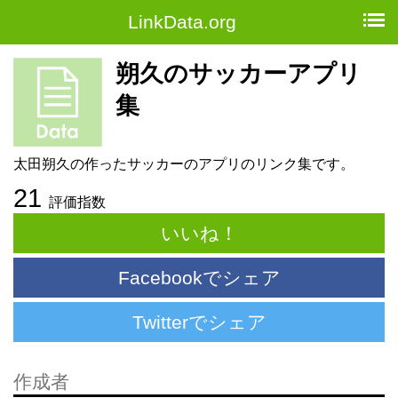
LinkData.org
朔久のサッカーアプリ
集
太田朔久の作ったサッカーのアプリのリンク集です。
21
評価指数
いいね！
Facebookでシェア
Twitterでシェア
作成者