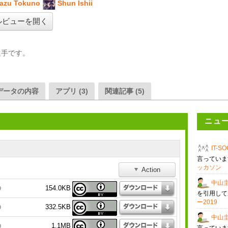
azu Tokuno
Shun Ishii
ルビューを開く
手です。

データの内容
アプリ (3)
関連記事 (5)
ニュ
IT-S
言ってい
ッカソン
Action
中山
154.0KB
9
を引用して
ー2019
332.5KB
9
中山
1.1MB
9