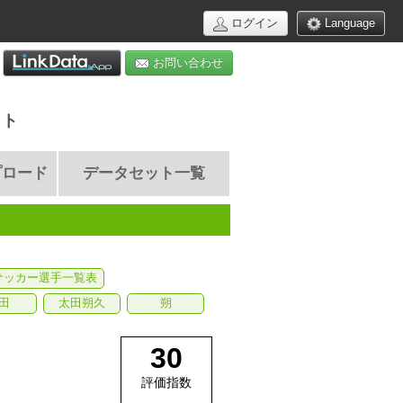
ログイン
Language
お問い合わせ
イト
プロード
データセット一覧
サッカー選手一覧表
田
太田朔久
朔
30
評価指数