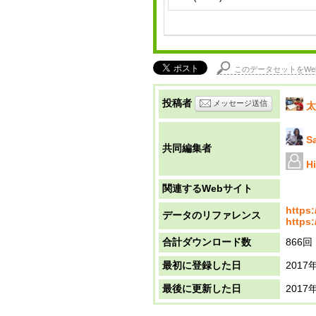
このデータセットをWe
投稿者
メッセージ送信
太
S
共同編集者
H
関連するWebサイト
https:
データのリファレンス
https:
合計ダウンロード数
866回
最初に登録した日
2017
最後に更新した日
2017