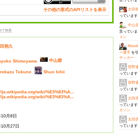
言ってい
太田
その他の形式のAPIリストを表示
っていま
中山
bで検索
言ってい
ョン
Masah
田朔久
ー選手
を
サッカー・
中山碧
ayoko Shimoyama
菅野
irokazu Tokuno
Shun Ishii
っていま
菅野
っていま
//ja.wikipedia.org/wiki/%E3%83%A...
//ja.wikipedia.org/wiki/%E3%83%A...
太田
っていま
カソン
年10月8日
太田
年10月27日
っていま