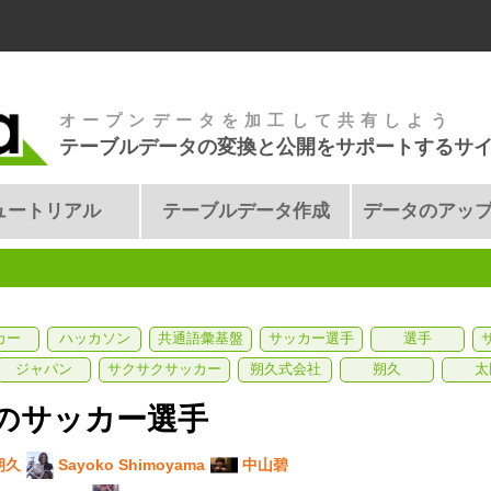
オープンデータを加工して共有しよう
テーブルデータの変換と公開をサポートするサ
ュートリアル
テーブルデータ作成
データのアッ
カー
ハッカソン
共通語彙基盤
サッカー選手
選手
ジャパン
サクサクサッカー
朔久式会社
朔久
太
のサッカー選手
朔久
Sayoko Shimoyama
中山碧