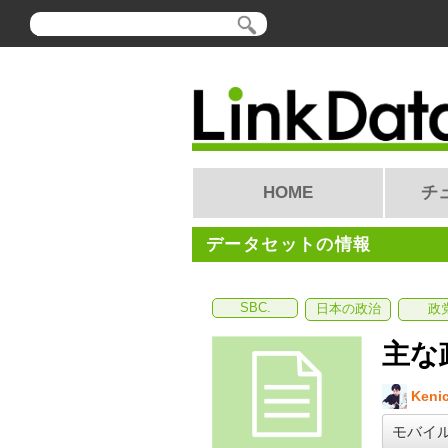
HOME
チ
データセットの情報
SBC.
日本の政治
政
主な
Kenic
モバイ