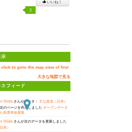
いいね！
2
表示
大きな地図で見る
ースフィード
hi Shida
さんがデータ：
主な政党（日本）
次のページを作成しました
オープンデータ
た投票率改善策
hi Shida
さんが次のデータを更新しました
日本）