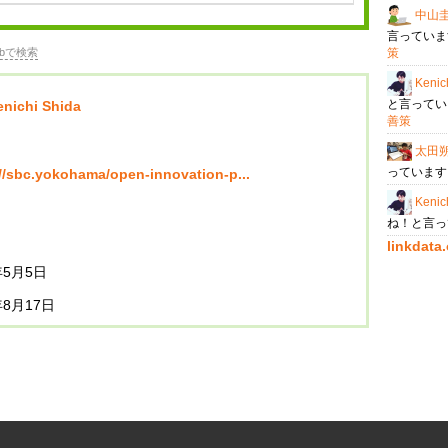
中山
言ってい
bで検索
策
Kenic
と言って
enichi Shida
善策
太田
っていま
//sbc.yokohama/open-innovation-p...
Kenic
ね！と言
linkda
年5月5日
年8月17日