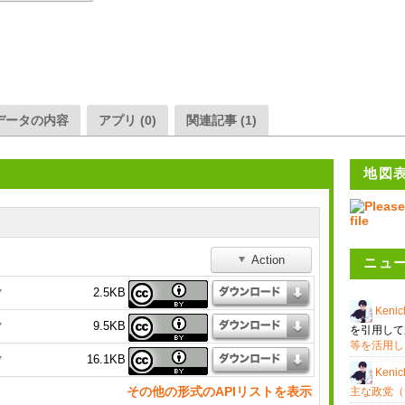
データの内容
アプリ (0)
関連記事 (1)
地図
Action
ニュ
2.5KB
7
Kenic
9.5KB
7
を引用して
等を活用し
16.1KB
7
Kenic
その他の形式のAPIリストを表示
主な政党（