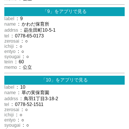
「9」をアプリで見る
label
: 9
name
: かわだ保育所
addrss
: 莇生田町10-5-1
tel
: 0778-65-0173
zerosai
: ○
ichiji
: ○
entyo
: ○
syougai
: ○
teiin
: 60
memo
: 公立
「10」をアプリで見る
label
: 10
name
: 草の実保育園
addrss
: 鳥羽1丁目3-18-2
tel
: 0778-52-1511
zerosai
: ○
ichiji
: ○
entyo
: ○
syougai
: ○