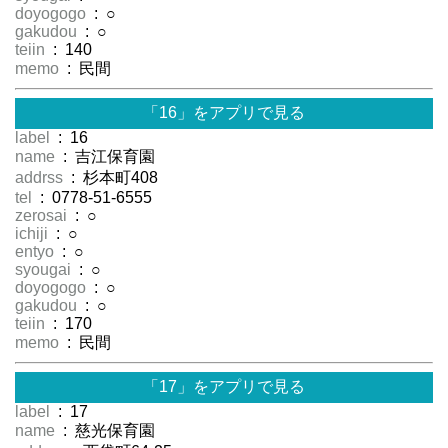
doyogogo
: ○
gakudou
: ○
teiin
: 140
memo
: 民間
「16」をアプリで見る
label
: 16
name
: 吉江保育園
addrss
: 杉本町408
tel
: 0778-51-6555
zerosai
: ○
ichiji
: ○
entyo
: ○
syougai
: ○
doyogogo
: ○
gakudou
: ○
teiin
: 170
memo
: 民間
「17」をアプリで見る
label
: 17
name
: 慈光保育園