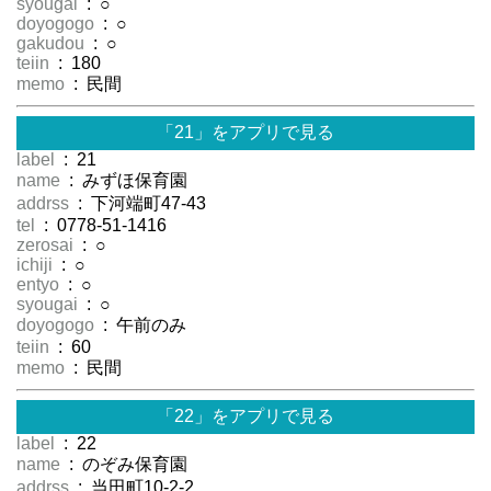
syougai
: ○
doyogogo
: ○
gakudou
: ○
teiin
: 180
memo
: 民間
「21」をアプリで見る
label
: 21
name
: みずほ保育園
addrss
: 下河端町47-43
tel
: 0778-51-1416
zerosai
: ○
ichiji
: ○
entyo
: ○
syougai
: ○
doyogogo
: 午前のみ
teiin
: 60
memo
: 民間
「22」をアプリで見る
label
: 22
name
: のぞみ保育園
addrss
: 当田町10-2-2