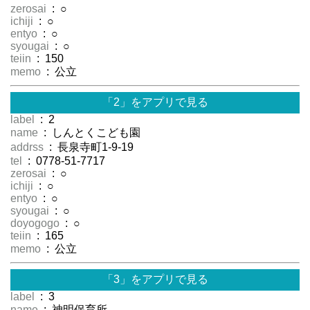
zerosai
: ○
ichiji
: ○
entyo
: ○
syougai
: ○
teiin
: 150
memo
: 公立
「2」をアプリで見る
label
: 2
name
: しんとくこども園
addrss
: 長泉寺町1-9-19
tel
: 0778-51-7717
zerosai
: ○
ichiji
: ○
entyo
: ○
syougai
: ○
doyogogo
: ○
teiin
: 165
memo
: 公立
「3」をアプリで見る
label
: 3
name
: 神明保育所