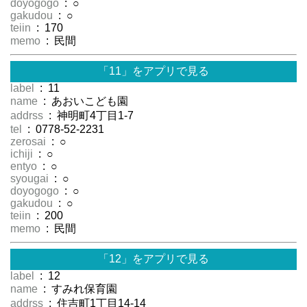
doyogogo
: ○
gakudou
: ○
teiin
: 170
memo
: 民間
「11」をアプリで見る
label
: 11
name
: あおいこども園
addrss
: 神明町4丁目1-7
tel
: 0778-52-2231
zerosai
: ○
ichiji
: ○
entyo
: ○
syougai
: ○
doyogogo
: ○
gakudou
: ○
teiin
: 200
memo
: 民間
「12」をアプリで見る
label
: 12
name
: すみれ保育園
addrss
: 住吉町1丁目14-14