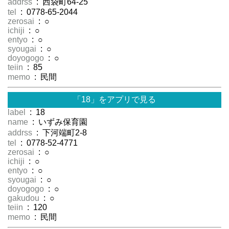
addrss
: 西袋町64-25
tel
: 0778-65-2044
zerosai
: ○
ichiji
: ○
entyo
: ○
syougai
: ○
doyogogo
: ○
teiin
: 85
memo
: 民間
「18」をアプリで見る
label
: 18
name
: いずみ保育園
addrss
: 下河端町2-8
tel
: 0778-52-4771
zerosai
: ○
ichiji
: ○
entyo
: ○
syougai
: ○
doyogogo
: ○
gakudou
: ○
teiin
: 120
memo
: 民間