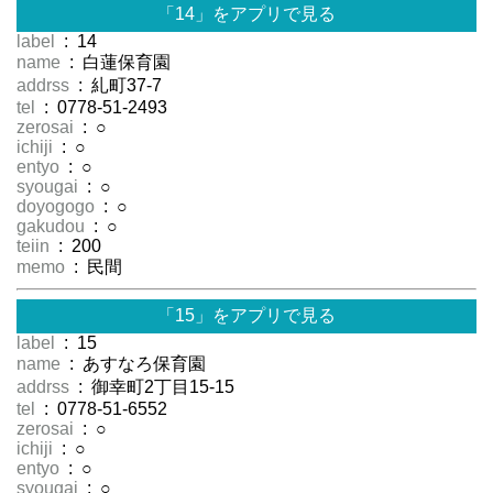
「14」をアプリで見る
label
: 14
name
: 白蓮保育園
addrss
: 糺町37-7
tel
: 0778-51-2493
zerosai
: ○
ichiji
: ○
entyo
: ○
syougai
: ○
doyogogo
: ○
gakudou
: ○
teiin
: 200
memo
: 民間
「15」をアプリで見る
label
: 15
name
: あすなろ保育園
addrss
: 御幸町2丁目15-15
tel
: 0778-51-6552
zerosai
: ○
ichiji
: ○
entyo
: ○
syougai
: ○