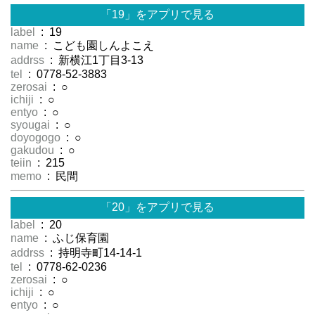
「19」をアプリで見る
label
: 19
name
: こども園しんよこえ
addrss
: 新横江1丁目3-13
tel
: 0778-52-3883
zerosai
: ○
ichiji
: ○
entyo
: ○
syougai
: ○
doyogogo
: ○
gakudou
: ○
teiin
: 215
memo
: 民間
「20」をアプリで見る
label
: 20
name
: ふじ保育園
addrss
: 持明寺町14-14-1
tel
: 0778-62-0236
zerosai
: ○
ichiji
: ○
entyo
: ○