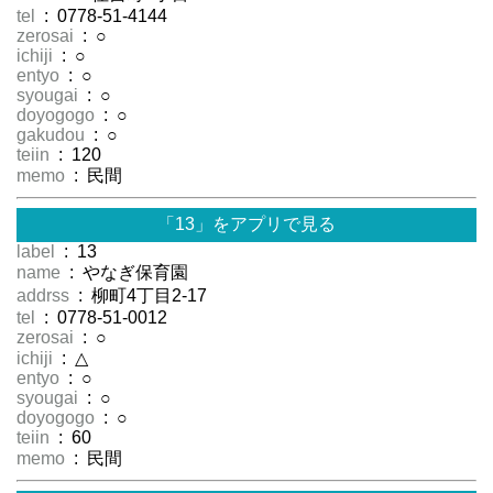
tel
: 0778-51-4144
zerosai
: ○
ichiji
: ○
entyo
: ○
syougai
: ○
doyogogo
: ○
gakudou
: ○
teiin
: 120
memo
: 民間
「13」をアプリで見る
label
: 13
name
: やなぎ保育園
addrss
: 柳町4丁目2-17
tel
: 0778-51-0012
zerosai
: ○
ichiji
: △
entyo
: ○
syougai
: ○
doyogogo
: ○
teiin
: 60
memo
: 民間