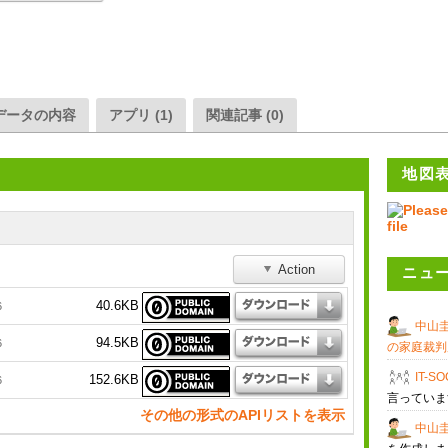
データの内容
アプリ (1)
関連記事 (0)
地図
Action
ニュ
40.6KB
6
中山
94.5KB
6
の家庭裁判
IT-S
152.6KB
6
言ってい
その他の形式のAPIリストを表示
中山