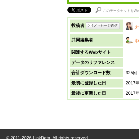
このデータセットをWe
投稿者
メッセージ送信
ナ
共同編集者
中
関連するWebサイト
データのリファレンス
合計ダウンロード数
325回
最初に登録した日
2017
最後に更新した日
2017
© 2011-
2026
LinkData, All rights reserved.