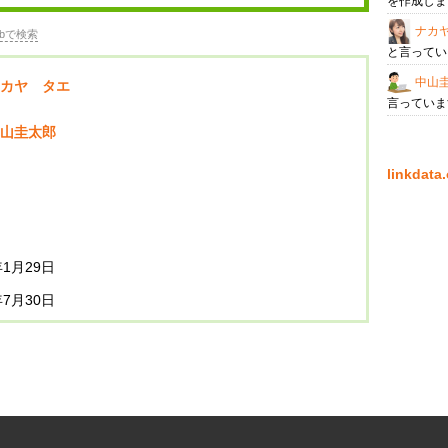
を作成し
ナカ
bで検索
と言って
中山
カヤ タエ
言ってい
山圭太郎
linkda
年1月29日
年7月30日