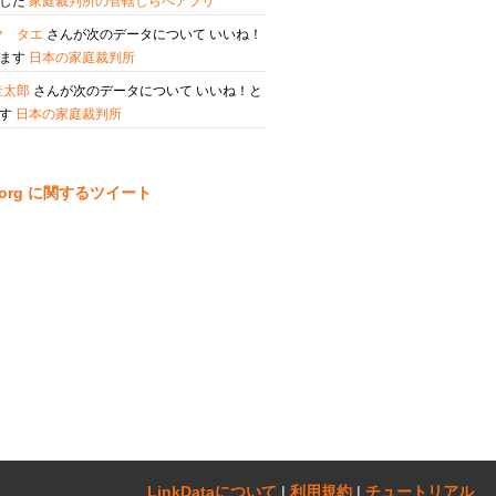
ました
家庭裁判所の管轄しらべアプリ
ヤ タエ
さんが次のデータについて いいね！
います
日本の家庭裁判所
圭太郎
さんが次のデータについて いいね！と
ます
日本の家庭裁判所
ta.org に関するツイート
LinkDataについて‎
|
利用規約
|
チュートリアル