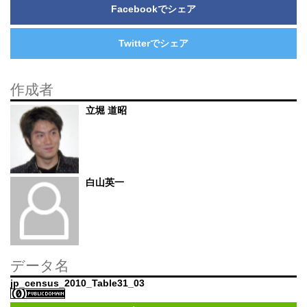
Facebookでシェア
Twitterでシェア
作成者
立堀 道昭
白山英一
データ名
jp_census_2010_Table31_03