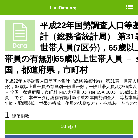
LinkData.org
平成22年国勢調査人口等
計（総務省統計局） 第3
世帯人員(7区分)，65歳以
帯員の有無別65歳以上世帯人員 － 
国，都道府県，市町村
平成22年国勢調査人口等基本集計（総務省統計局） 第31表 世帯人員
分)，65歳以上世帯員の有無別一般世帯数，一般世帯人員及び65歳
－ 全国，都道府県，市町村 内の大項目 03（seI65A.0003 65歳以
員） です。 本データは総務省統計局平成22年国勢調査人口等基本
年齢・配偶関係，世帯の構成，住居の状態など）から抜粋したもの
1
評価指数
いいね！