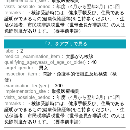
implementation_site
: 取扱医療機関
visits_possible_period
: 年度（4月から翌年3月）に1回
remarks
: ・検診受診時には、健康手帳及び、住民である
証明ができるもの(健康保険証等)をご持参ください。 ・生
活保護者、市民税非課税世帯（世帯全員が非課税）の人は
免除制度があります。（要事前申請）
「2」をアプリで見る
label
: 2
medical_examination_item
: 大腸がん検診
qualifying_age(years_of_age_or_older)
: 40
target_gender
: 男女
inspection_item
: 問診・免疫学的便潜血反応検査（検
便）
examination_fee(yen)
: 300
implementation_site
: 取扱医療機関
visits_possible_period
: 年度（4月から翌年3月）に1回
remarks
: ・検診受診時には、健康手帳及び、住民である
証明ができるもの(健康保険証等)をご持参ください。 ・生
活保護者、市民税非課税世帯（世帯全員が非課税）の人は
免除制度があります。（要事前申請）