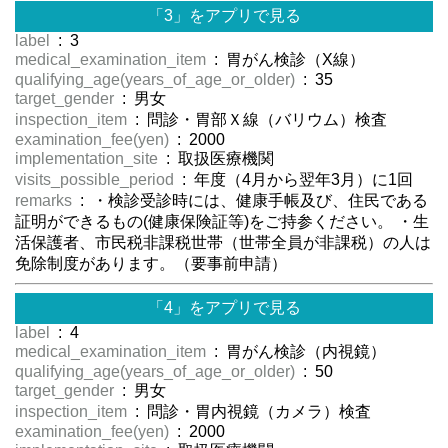
「3」をアプリで見る
label
: 3
medical_examination_item
: 胃がん検診（X線）
qualifying_age(years_of_age_or_older)
: 35
target_gender
: 男女
inspection_item
: 問診・胃部Ｘ線（バリウム）検査
examination_fee(yen)
: 2000
implementation_site
: 取扱医療機関
visits_possible_period
: 年度（4月から翌年3月）に1回
remarks
: ・検診受診時には、健康手帳及び、住民である
証明ができるもの(健康保険証等)をご持参ください。 ・生
活保護者、市民税非課税世帯（世帯全員が非課税）の人は
免除制度があります。（要事前申請）
「4」をアプリで見る
label
: 4
medical_examination_item
: 胃がん検診（内視鏡）
qualifying_age(years_of_age_or_older)
: 50
target_gender
: 男女
inspection_item
: 問診・胃内視鏡（カメラ）検査
examination_fee(yen)
: 2000