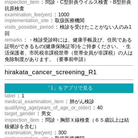
inspection_item
: 問診・C型肝炎ウイルス検査・B型肝炎
抗原検査
examination_fee(yen)
: 1000
implementation_site
: 取扱医療機関
visits_possible_period
: 検診を受けたことがない人のみ1
回
remarks
: ・検診受診時には、健康手帳及び、住民である
証明ができるもの(健康保険証等)をご持参ください。・生
活保護者、市民税非課税世帯（世帯全員が非課税）の人は
免除制度があります。（要事前申請）
hirakata_cancer_screening_R1
「1」をアプリで見る
label
: 1
medical_examination_item
: 肺がん検診
qualifying_age(years_of_age_or_older)
: 40
target_gender
: 男女
inspection_item
: 問診・胸部Ｘ線検査（６５歳以上は結
核健診を含む）
examination_fee(yen)
: 300