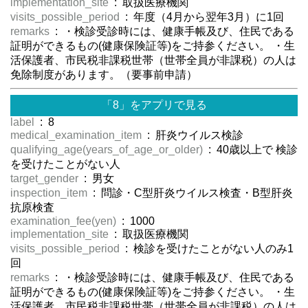
implementation_site
: 取扱医療機関
visits_possible_period
: 年度（4月から翌年3月）に1回
remarks
: ・検診受診時には、健康手帳及び、住民である
証明ができるもの(健康保険証等)をご持参ください。 ・生
活保護者、市民税非課税世帯（世帯全員が非課税）の人は
免除制度があります。（要事前申請）
「8」をアプリで見る
label
: 8
medical_examination_item
: 肝炎ウイルス検診
qualifying_age(years_of_age_or_older)
: 40歳以上で 検診
を受けたことがない人
target_gender
: 男女
inspection_item
: 問診・C型肝炎ウイルス検査・B型肝炎
抗原検査
examination_fee(yen)
: 1000
implementation_site
: 取扱医療機関
visits_possible_period
: 検診を受けたことがない人のみ1
回
remarks
: ・検診受診時には、健康手帳及び、住民である
証明ができるもの(健康保険証等)をご持参ください。 ・生
活保護者、市民税非課税世帯（世帯全員が非課税）の人は