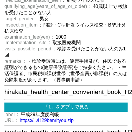
medical_examination_item
: 肝炎ウイルス検診
qualifying_age(years_of_age_or_older)
: 40歳以上で 検診
を受けたことがない人
target_gender
: 男女
inspection_item
: 問診・C型肝炎ウイルス検査・B型肝炎
抗原検査
examination_fee(yen)
: 1000
implementation_site
: 取扱医療機関
visits_possible_period
: 検診を受けたことがない人のみ1
回
remarks
: ・検診受診時には、健康手帳及び、住民である
証明ができるもの(健康保険証等)をご持参ください。 ・生
活保護者、市民税非課税世帯（世帯全員が非課税）の人は
免除制度があります。（要事前申請）
hirakata_health_center_convenient_book_H
「1」をアプリで見る
label
: 平成29年度便利帳
URL
:
https://.../H29benrityou.zip