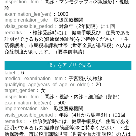
inspection_item
: 問診・マンモグラフィ(Ⅹ線撮影)・視触
診
examination_fee(yen)
: 1000
implementation_site
: 取扱医療機関
visits_possible_period
: 対象年（2年間隔）に１回
remarks
: ・検診受診時には、健康手帳及び、住民である
証明ができるもの(健康保険証等)をご持参ください。・生
活保護者、市民税非課税世帯（世帯全員が非課税）の人は
免除制度があります。（要事前申請）
「6」をアプリで見る
label
: 6
medical_examination_item
: 子宮頸がん検診
qualifying_age(years_of_age_or_older)
: 20
target_gender
: 女
inspection_item
: 問診・視診・内診・細胞診（頸部）
examination_fee(yen)
: 500
implementation_site
: 取扱医療機関
visits_possible_period
: 年度（4月から翌年3月）に1回
remarks
: ・検診受診時には、健康手帳及び、住民である
証明ができるもの(健康保険証等)をご持参ください。・生
活保護者、市民税非課税世帯（世帯全員が非課税）の人は