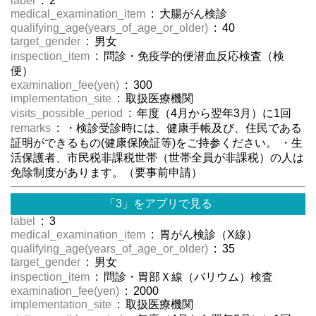
label
: 2
medical_examination_item
: 大腸がん検診
qualifying_age(years_of_age_or_older)
: 40
target_gender
: 男女
inspection_item
: 問診・免疫学的便潜血反応検査（検
便）
examination_fee(yen)
: 300
implementation_site
: 取扱医療機関
visits_possible_period
: 年度（4月から翌年3月）に1回
remarks
: ・検診受診時には、健康手帳及び、住民である
証明ができるもの(健康保険証等)をご持参ください。 ・生
活保護者、市民税非課税世帯（世帯全員が非課税）の人は
免除制度があります。（要事前申請）
「3」をアプリで見る
label
: 3
medical_examination_item
: 胃がん検診（X線）
qualifying_age(years_of_age_or_older)
: 35
target_gender
: 男女
inspection_item
: 問診・胃部Ｘ線（バリウム）検査
examination_fee(yen)
: 2000
implementation_site
: 取扱医療機関