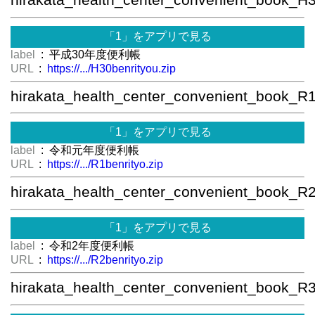
hirakata_health_center_convenient_book_H
「1」をアプリで見る
label
: 平成30年度便利帳
URL
:
https://.../H30benrityou.zip
hirakata_health_center_convenient_book_R
「1」をアプリで見る
label
: 令和元年度便利帳
URL
:
https://.../R1benrityo.zip
hirakata_health_center_convenient_book_R
「1」をアプリで見る
label
: 令和2年度便利帳
URL
:
https://.../R2benrityo.zip
hirakata_health_center_convenient_book_R