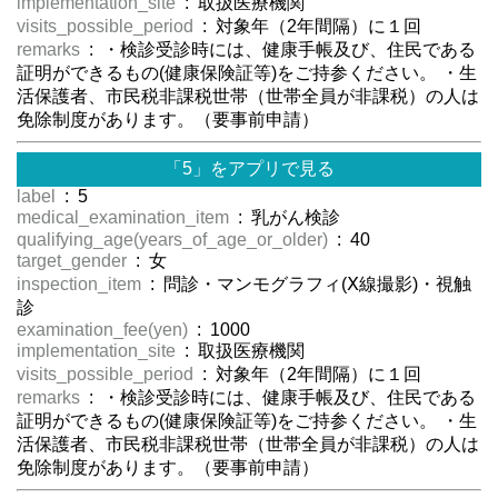
implementation_site
: 取扱医療機関
visits_possible_period
: 対象年（2年間隔）に１回
remarks
: ・検診受診時には、健康手帳及び、住民である
証明ができるもの(健康保険証等)をご持参ください。 ・生
活保護者、市民税非課税世帯（世帯全員が非課税）の人は
免除制度があります。（要事前申請）
「5」をアプリで見る
label
: 5
medical_examination_item
: 乳がん検診
qualifying_age(years_of_age_or_older)
: 40
target_gender
: 女
inspection_item
: 問診・マンモグラフィ(Ⅹ線撮影)・視触
診
examination_fee(yen)
: 1000
implementation_site
: 取扱医療機関
visits_possible_period
: 対象年（2年間隔）に１回
remarks
: ・検診受診時には、健康手帳及び、住民である
証明ができるもの(健康保険証等)をご持参ください。 ・生
活保護者、市民税非課税世帯（世帯全員が非課税）の人は
免除制度があります。（要事前申請）