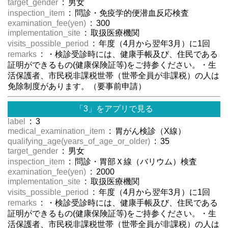
target_gender
: 男女
inspection_item
: 問診・免疫学的便潜血反応検査
examination_fee(yen)
: 300
implementation_site
: 取扱医療機関
visits_possible_period
: 年度（4月から翌年3月）に1回
remarks
: ・検診受診時には、健康手帳及び、住民である
証明ができるもの(健康保険証等)をご持参ください。・生
活保護者、市民税非課税世帯（世帯全員が非課税）の人は
免除制度があります。（要事前申請）
「3」をアプリで見る
label
: 3
medical_examination_item
: 胃がん検診（X線）
qualifying_age(years_of_age_or_older)
: 35
target_gender
: 男女
inspection_item
: 問診・胃部Ｘ線（バリウム）検査
examination_fee(yen)
: 2000
implementation_site
: 取扱医療機関
visits_possible_period
: 年度（4月から翌年3月）に1回
remarks
: ・検診受診時には、健康手帳及び、住民である
証明ができるもの(健康保険証等)をご持参ください。・生
活保護者、市民税非課税世帯（世帯全員が非課税）の人は