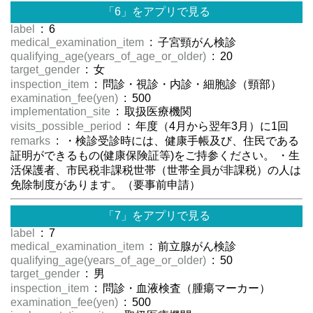
「6」をアプリで見る
label
: 6
medical_examination_item
: 子宮頸がん検診
qualifying_age(years_of_age_or_older)
: 20
target_gender
: 女
inspection_item
: 問診・視診・内診・細胞診（頸部）
examination_fee(yen)
: 500
implementation_site
: 取扱医療機関
visits_possible_period
: 年度（4月から翌年3月）に1回
remarks
: ・検診受診時には、健康手帳及び、住民である
証明ができるもの(健康保険証等)をご持参ください。 ・生
活保護者、市民税非課税世帯（世帯全員が非課税）の人は
免除制度があります。（要事前申請）
「7」をアプリで見る
label
: 7
medical_examination_item
: 前立腺がん検診
qualifying_age(years_of_age_or_older)
: 50
target_gender
: 男
inspection_item
: 問診・血液検査（腫瘍マーカー）
examination_fee(yen)
: 500