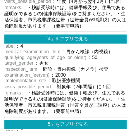
visits_possible_period
: 年度（4月から翌年3月）に1回
remarks
: ・検診受診時には、健康手帳及び、住民である
証明ができるもの(健康保険証等)をご持参ください。 ・生
活保護者、市民税非課税世帯（世帯全員が非課税）の人は
免除制度があります。（要事前申請）
「4」をアプリで見る
label
: 4
medical_examination_item
: 胃がん検診（内視鏡）
qualifying_age(years_of_age_or_older)
: 50
target_gender
: 男女
inspection_item
: 問診・胃内視鏡（カメラ）検査
examination_fee(yen)
: 2000
implementation_site
: 取扱医療機関
visits_possible_period
: 対象年（2年間隔）に１回
remarks
: ・検診受診時には、健康手帳及び、住民である
証明ができるもの(健康保険証等)をご持参ください。 ・生
活保護者、市民税非課税世帯（世帯全員が非課税）の人は
免除制度があります。（要事前申請）
「5」をアプリで見る