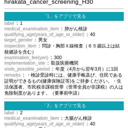
hirakata_cancer_screening_H30
「1」をアプリで見る
label
: 1
medical_examination_item
: 肺がん検診
qualifying_age(years_of_age_or_older)
: 40
target_gender
: 男女
inspection_item
: 問診・胸部Ｘ線検査（６５歳以上は結
核健診を含む）
examination_fee(yen)
: 300
implementation_site
: 取扱医療機関
visits_possible_period
: 年度（4月から翌年3月）に1回
remarks
: ・検診受診時には、健康手帳及び、住民である
証明ができるもの(健康保険証等)をご持参ください。・生
活保護者、市民税非課税世帯（世帯全員が非課税）の人は
免除制度があります。（要事前申請）
「2」をアプリで見る
label
: 2
medical_examination_item
: 大腸がん検診
qualifying_age(years_of_age_or_older)
: 40