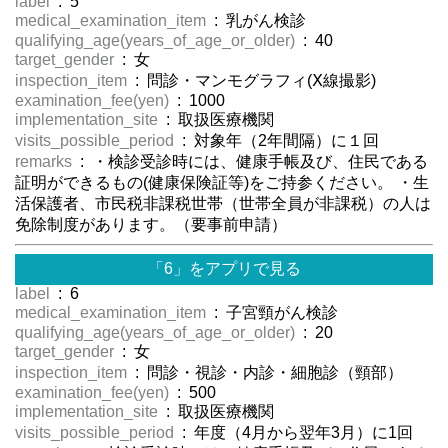
label
: 5
medical_examination_item
: 乳がん検診
qualifying_age(years_of_age_or_older)
: 40
target_gender
: 女
inspection_item
: 問診・マンモグラフィ(Ⅹ線撮影)
examination_fee(yen)
: 1000
implementation_site
: 取扱医療機関
visits_possible_period
: 対象年（2年間隔）に１回
remarks
: ・検診受診時には、健康手帳及び、住民である
証明ができるもの(健康保険証等)をご持参ください。 ・生
活保護者、市民税非課税世帯（世帯全員が非課税）の人は
免除制度があります。（要事前申請）
「6」をアプリで見る
label
: 6
medical_examination_item
: 子宮頸がん検診
qualifying_age(years_of_age_or_older)
: 20
target_gender
: 女
inspection_item
: 問診・視診・内診・細胞診（頸部）
examination_fee(yen)
: 500
implementation_site
: 取扱医療機関
visits_possible_period
: 年度（4月から翌年3月）に1回